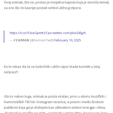
Ovaj snimak, čini se, postao je inicijalna kapisla koja je stvorila temelj
za ono što će kasnije postati simbol uličnog otpora.
https://t.co/Y3xeGpmKsf
pic.twitter.com/j6oLEiBjph
— 𝙁𝙀𝙍𝙈𝘼𝙉 (@FermanTwitt)
February 10, 2025
Ko bi rekao da će se turbofolk i ulični otpor ikada koristiti u istoj
rečenici?!
Ubrzo nakon toga, snimak je posta viralan, prvo u okviru muzičkih i
humorističkih TikTok i Instagram stranica, a potom i među širokom
publikom koja ga je doživjela kao ultimativni simbol energije i ritma.
„Pumpaj“ je značilo ne stati – nastaviti u istom ritmu, bez pauze, bez