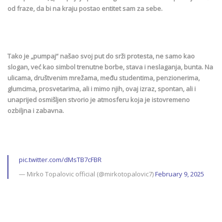
od fraze, da bi na kraju postao entitet sam za sebe.
Tako je „pumpaj“ našao svoj put do srži protesta, ne samo kao
slogan, već kao simbol trenutne borbe, stava i neslaganja, bunta. Na
ulicama, društvenim mrežama, među studentima, penzionerima,
glumcima, prosvetarima, ali i mimo njih, ovaj izraz, spontan, ali i
unaprijed osmišljen stvorio je atmosferu koja je istovremeno
ozbiljna i zabavna.
pic.twitter.com/dMsTB7cFBR
— Mirko Topalovic official (@mirkotopalovic7)
February 9, 2025