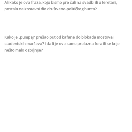
Ali kako je ova fraza, koju bismo pre čuli na svadbi ili u teretani,
postala neizostavni dio društveno-političkog bunta?
Kako je „pumpaj“ prešao put od kafane do blokada mostova i
studentskih marševa? I da li je ovo samo prolazna fora ili se krije
nešto malo ozbiljnije?