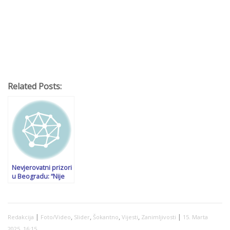
Related Posts:
Nevjerovatni prizori
u Beogradu: “Nije
pitanje hoće li Vučić
pasti, nego kada”
|
,
,
,
,
|
Redakcija
Foto/Video
Slider
Šokantno
Vijesti
Zanimljivosti
15. Marta
2025. 16:15