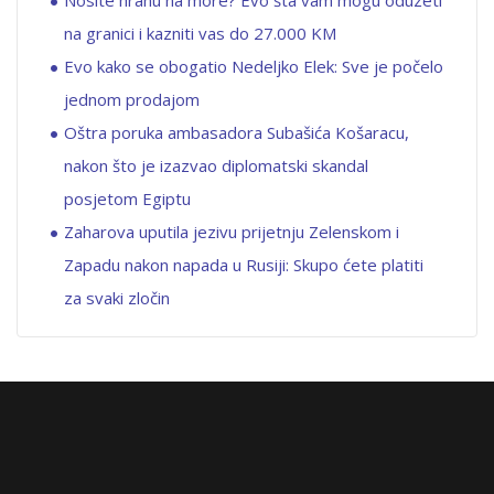
na granici i kazniti vas do 27.000 KM
Evo kako se obogatio Nedeljko Elek: Sve je počelo
jednom prodajom
Oštra poruka ambasadora Subašića Košaracu,
nakon što je izazvao diplomatski skandal
posjetom Egiptu
Zaharova uputila jezivu prijetnju Zelenskom i
Zapadu nakon napada u Rusiji: Skupo ćete platiti
za svaki zločin