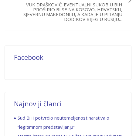
VUK DRAŠKOVIĆ: EVENTUALNI SUKOB U BIH
PROŠIRIO BI SE NA KOSOVO, HRVATSKU,
SJEVERNU MAKEDONIJU, A KADA JE U PITANJU
DODIKOV BIJEG U RUSIJU…
Facebook
Najnoviji članci
Sud BiH potvrdio neutemeljenost narativa o
“legitimnom predstavljanju”
Nosite hranu na more? Evo šta vam mogu oduzeti