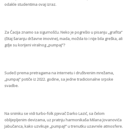
odakle studentima ovaj izraz.
Za Ćacija znamo sa sigurnošću. Neko je pogrešio u pisanju „grafita“
(čitaj šaranju državne imovine), mada, možda to i nije bila greška, ali
gdje su korijeni viralnog „pumpaj“?
Sudeći prema pretragama na internetu i društvenim mrežama,
„pumpaj“ potiče iz 2022. godine, sa jedne tradicionalne srpske
svadbe.
Na snimku se vidi turbo-folk pjevač Darko Lazić, sa čelom
oblijepljenim devizama, uz pratnju harmonikaša Milana Jovanovića
Jabučanca, kako uzvikuje „pumpaj!“ u trenutku uzavrele atmosfere.