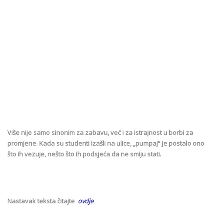
Više nije samo sinonim za zabavu, već i za istrajnost u borbi za
promjene. Kada su studenti izašli na ulice, „pumpaj“ je postalo ono
što ih vezuje, nešto što ih podsjeća da ne smiju stati.
Nastavak teksta čitajte
ovdje
.