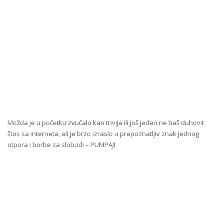
Možda je u početku zvučalo kao trivija ili još jedan ne baš duhovit
štos sa interneta, ali je brzo izraslo u prepoznatljiv znak jednog
otpora i borbe za slobudi – PUMPAJ!