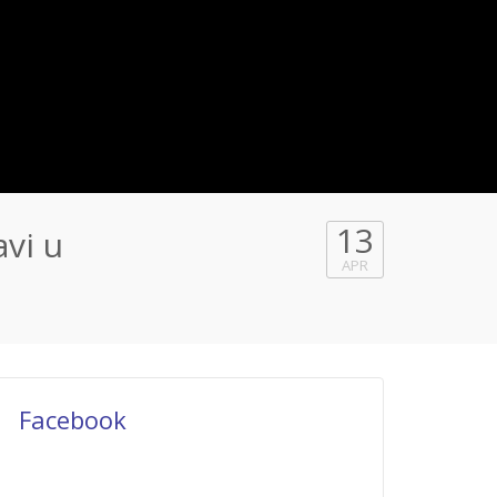
13
vi u
APR
Facebook