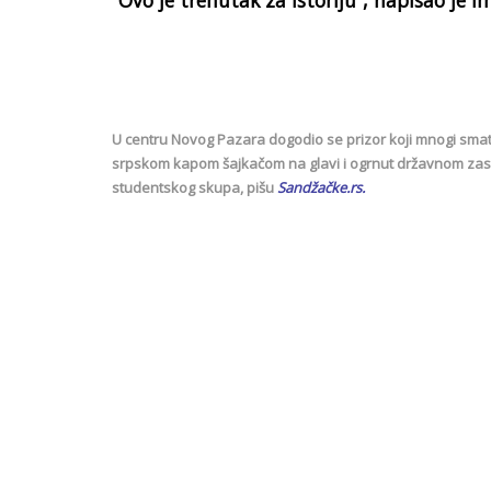
“Ovo je trenutak za istoriju”, napisao je
U centru Novog Pazara dogodio se prizor koji mnogi smatr
srpskom kapom šajkačom na glavi i ogrnut državnom zas
studentskog skupa, pišu
Sandžačke.rs.