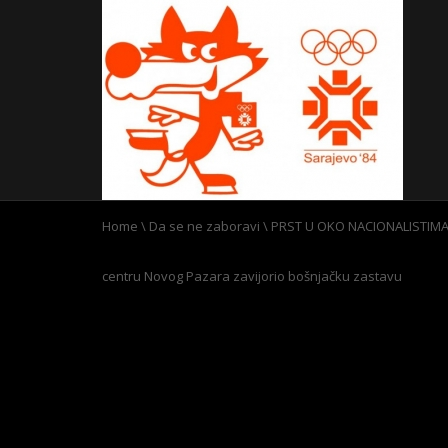
Home
\
Da se ne zaboravi
\
PRST U OKO NACIONALISTIMA: 
centru Novog Pazara zavijorio bošnjačku zastavu