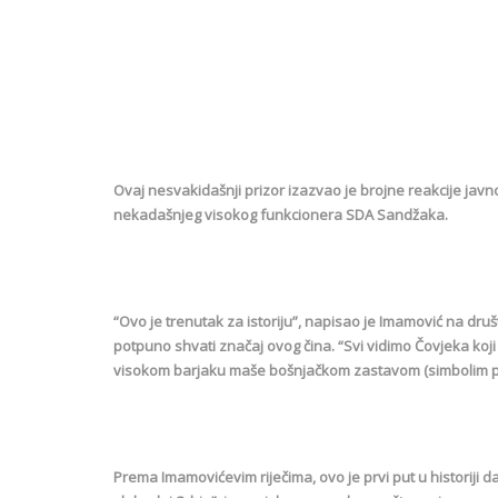
Ovaj nesvakidašnji prizor izazvao je brojne reakcije javn
nekadašnjeg visokog funkcionera SDA Sandžaka.
“Ovo je trenutak za istoriju”, napisao je Imamović na d
potpuno shvati značaj ovog čina. “Svi vidimo Čovjeka k
visokom barjaku maše bošnjačkom zastavom (simbolim pr
Prema Imamovićevim riječima, ovo je prvi put u historiji 