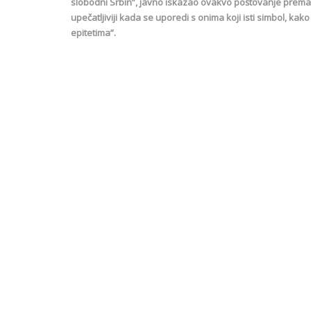
slobodni Srbin”, javno iskazao ovakvo poštovanje prema
upečatljiviji kada se uporedi s onima koji isti simbol, ka
epitetima”.