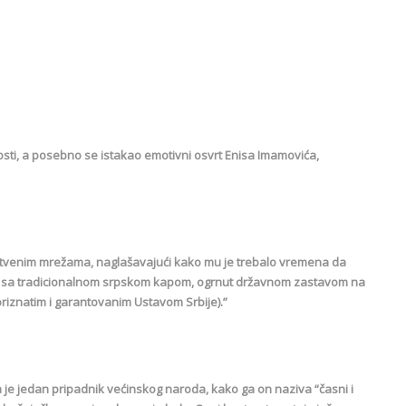
osti, a posebno se istakao emotivni osvrt Enisa Imamovića,
ruštvenim mrežama, naglašavajući kako mu je trebalo vremena da
oji sa tradicionalnom srpskom kapom, ogrnut državnom zastavom na
iznatim i garantovanim Ustavom Srbije).”
da je jedan pripadnik većinskog naroda, kako ga on naziva “časni i