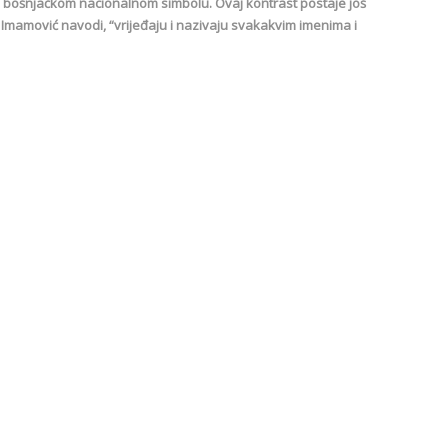
 bošnjačkom nacionalnom simbolu. Ovaj kontrast postaje još
ko Imamović navodi, “vrijeđaju i nazivaju svakakvim imenima i