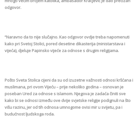
mnogo većim brojem katolika, ambasador Kračjević je dao precizan
odgovor.
“Naravno da to nije slučajno. Kao odgovor ovdje treba napomenuti
kako pri Svetoj Stolici, pored desetine dikasterija (ministarstava i
vijeća), djeluje Papinsko vijeće za odnose s drugim religijama.
Pošto Sveta Stolica cijeni da su od izuzetne važnosti odnosi kršćana i
muslimana, pri ovom Vijeću – prije nekoliko godina – osnovan je
poseban Ured za odnose s islamom. Njegova je zadaća činiti sve
kako bi se odnosi između ove dvije svjetske religije podignuli na što
višu razinu, jer od tih odnosa umnogome ovisi mir u svijetu, pa i
budućnost ljudskoga roda.