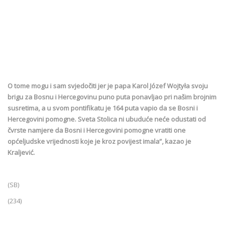
O tome mogu i sam svjedočiti jer je papa Karol Józef Wojtyła svoju
brigu za Bosnu i Hercegovinu puno puta ponavljao pri našim brojnim
susretima, a u svom pontifikatu je 164 puta vapio da se Bosni i
Hercegovini pomogne. Sveta Stolica ni ubuduće neće odustati od
čvrste namjere da Bosni i Hercegovini pomogne vratiti one
općeljudske vrijednosti koje je kroz povijest imala”, kazao je
Kraljević.
(SB)
(234)