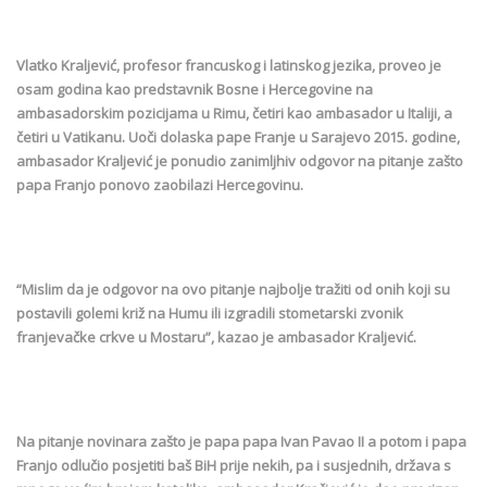
Vlatko Kraljević, profesor francuskog i latinskog jezika, proveo je
osam godina kao predstavnik Bosne i Hercegovine na
ambasadorskim pozicijama u Rimu, četiri kao ambasador u Italiji, a
četiri u Vatikanu. Uoči dolaska pape Franje u Sarajevo 2015. godine,
ambasador Kraljević je ponudio zanimljhiv odgovor na pitanje zašto
papa Franjo ponovo zaobilazi Hercegovinu.
“Mislim da je odgovor na ovo pitanje najbolje tražiti od onih koji su
postavili golemi križ na Humu ili izgradili stometarski zvonik
franjevačke crkve u Mostaru”, kazao je ambasador Kraljević.
Na pitanje novinara zašto je papa papa Ivan Pavao II a potom i papa
Franjo odlučio posjetiti baš BiH prije nekih, pa i susjednih, država s