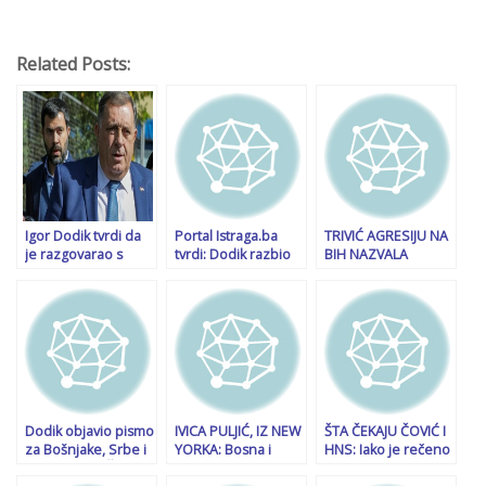
Related Posts:
Igor Dodik tvrdi da
Portal Istraga.ba
TRIVIĆ AGRESIJU NA
je razgovarao s
tvrdi: Dodik razbio
BIH NAZVALA
ljudima bliskim
SIPA-u Bošnjaci
“ODBRAMBENO-
Trampu: Došao je
nemaju odgovor,
OTADŽBINSKIM
kraj nametanju
niti što čine niti što
RATOM” PA
odluka u korist
mogu učiniti
PORUČILA: Srbi
Bošnjaka u BiH
zaposleni u bh.
institucijama ne
trebaju brinuti
Dodik objavio pismo
IVICA PULJIĆ, IZ NEW
ŠTA ČEKAJU ČOVIĆ I
za Bošnjake, Srbe i
YORKA: Bosna i
HNS: Iako je rečeno
Hrvate u RS: Želim
Hercegovina dobila
da će biti u stalnom