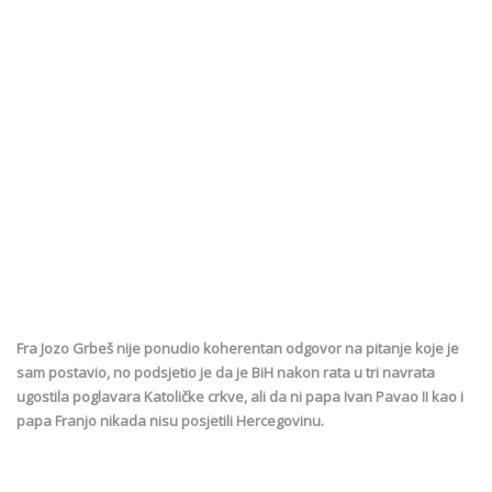
Fra Jozo Grbeš nije ponudio koherentan odgovor na pitanje koje je
sam postavio, no podsjetio je da je BiH nakon rata u tri navrata
ugostila poglavara Katoličke crkve, ali da ni papa Ivan Pavao II kao i
papa Franjo nikada nisu posjetili Hercegovinu.