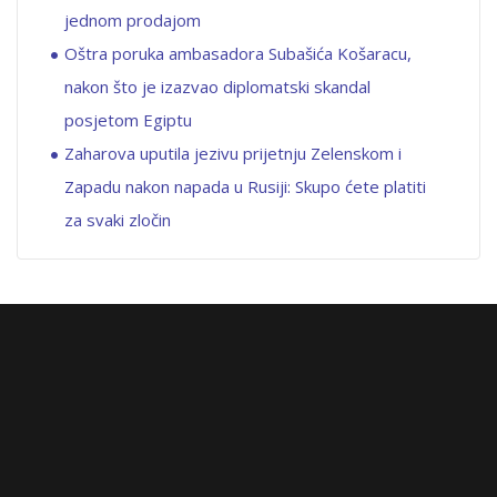
jednom prodajom
Oštra poruka ambasadora Subašića Košaracu,
nakon što je izazvao diplomatski skandal
posjetom Egiptu
Zaharova uputila jezivu prijetnju Zelenskom i
Zapadu nakon napada u Rusiji: Skupo ćete platiti
za svaki zločin