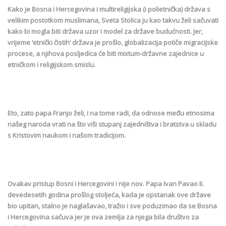
Kako je Bosna i Hercegovina i multireligijska (i polietnička) država s
velikim postotkom muslimana, Sveta Stolica ju kao takvu želi sačuvati
kako bi mogla biti država uzor i model za države budućnosti. Jer,
vrijeme ‘etnički čistih’ država je prošlo, globalizacija potiče migracijske
procese, a njihova posljedica će biti mixtum-državne zajednice u
etničkom i religijskom smislu.
Eto, zato papa Franjo želi, i na tome radi, da odnose među etnosima
našeg naroda vrati na što viši stupanj zajedništva i bratstva u skladu
s Kristovim naukom i našom tradicijom.
Ovakav pristup Bosni i Hercegovini i nije nov. Papa Ivan Pavao II.
devedesetih godina prošlog stoljeća, kada je opstanak ove države
bio upitan, stalno je naglašavao, tražio i sve poduzimao da se Bosna
i Hercegovina sačuva jer je ova zemlja za njega bila društvo za