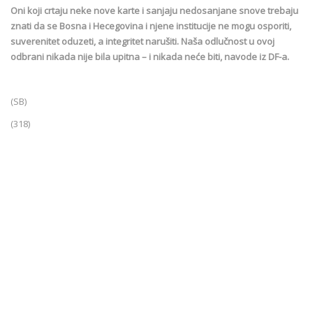
Oni koji crtaju neke nove karte i sanjaju nedosanjane snove trebaju
znati da se Bosna i Hecegovina i njene institucije ne mogu osporiti,
suverenitet oduzeti, a integritet narušiti. Naša odlučnost u ovoj
odbrani nikada nije bila upitna – i nikada neće biti, navode iz DF-a.
(SB)
(318)