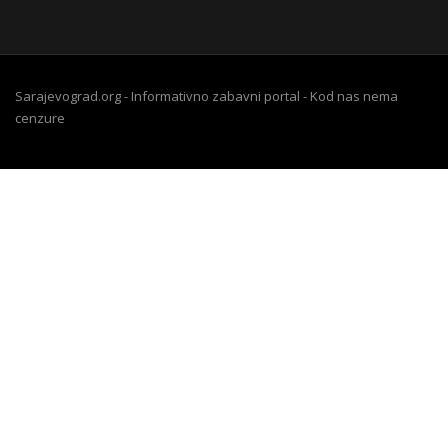
Sarajevograd.org - Informativno zabavni portal - Kod nas nema
cenzure