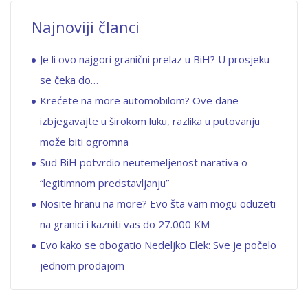
Najnoviji članci
Je li ovo najgori granični prelaz u BiH? U prosjeku
se čeka do…
Krećete na more automobilom? Ove dane
izbjegavajte u širokom luku, razlika u putovanju
može biti ogromna
Sud BiH potvrdio neutemeljenost narativa o
“legitimnom predstavljanju”
Nosite hranu na more? Evo šta vam mogu oduzeti
na granici i kazniti vas do 27.000 KM
Evo kako se obogatio Nedeljko Elek: Sve je počelo
jednom prodajom