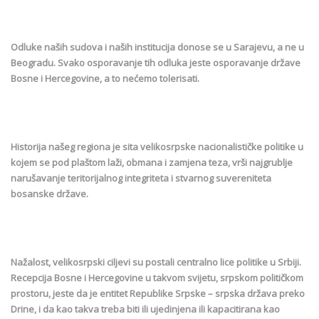
Odluke naših sudova i naših institucija donose se u Sarajevu, a ne u
Beogradu. Svako osporavanje tih odluka jeste osporavanje države
Bosne i Hercegovine, a to nećemo tolerisati.
Historija našeg regiona je sita velikosrpske nacionalističke politike u
kojem se pod plaštom laži, obmana i zamjena teza, vrši najgrublje
narušavanje teritorijalnog integriteta i stvarnog suvereniteta
bosanske države.
Nažalost, velikosrpski ciljevi su postali centralno lice politike u Srbiji.
Recepcija Bosne i Hercegovine u takvom svijetu, srpskom političkom
prostoru, jeste da je entitet Republike Srpske – srpska država preko
Drine, i da kao takva treba biti ili ujedinjena ili kapacitirana kao