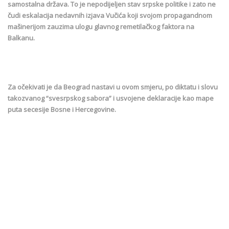
samostalna država. To je nepodijeljen stav srpske politike i zato ne
čudi eskalacija nedavnih izjava Vučića koji svojom propagandnom
mašinerijom zauzima ulogu glavnog remetilačkog faktora na
Balkanu.
Za očekivati je da Beograd nastavi u ovom smjeru, po diktatu i slovu
takozvanog “svesrpskog sabora” i usvojene deklaracije kao mape
puta secesije Bosne i Hercegovine.