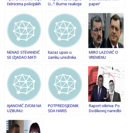
čelnicima policijskih
U…”: Burne reakcije
paper’
agencija: Ako
na društvenim
parlamentarcima EU
dobijete naredbu
mrežama nakon
proslijedio je Obrad
da počinite krivično
istupa Milorada
Kesić, ambasador
djelo, odbijte je,
Dodika, oglasili se
BiH u EU: Uradio
poštujte Ustav BiH
Franjo Ninić, Haris
sam isto što su radili
Imamović…
Lagumdžija i Alkalaj
NENAD STEVANDIĆ
Kazaz upao u
MIRO LAZOVIĆ O
SE IZJADAO MATI
zamku urednika
VREMENU
ĐAKOVIĆU: “Nijemci
emisije na Čovićevoj
RASPLETA: “Kriza u
nas sad vozaju
televiziji, zbunio se i
BiH ulazi u finiš. Ili
godinu dana,
otkrio da Nikšić
će RS i Milorad
svejedno nam je…”
svjesno obmanjuje
Dodik biti
javnost po pitanju
pobjednici, ili će
izbornog zakona!
država poraziti te
politike”
AJANOVIĆ ZVONI NA
POTPREDSJEDNIK
Raport otkriva: Po
UZBUNU:
SDA HARIS
Dodikovoj naredbi
Međunarodna
ZAHIRAGIĆ
Tegeltija hitno
zajednica ima
OTVORENO: “Trojka i
izmijenio plan
pravnu i moralnu
HDZ kreiraju veoma
javnih nabavki i
obavezu da ODMAH
opasan narativ,
uvrstio kupovinu