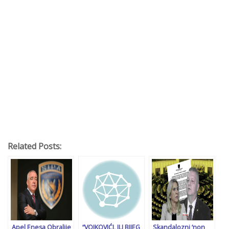
Related Posts:
Apel Enesa Obralije
“VOJKOVIĆI, ILI BIJEG
Skandalozni ‘non