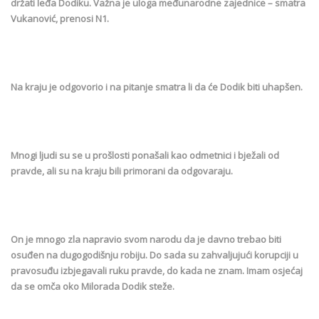
držati leđa Dodiku. Važna je uloga međunarodne zajednice – smatra
Vukanović, prenosi N1.
Na kraju je odgovorio i na pitanje smatra li da će Dodik biti uhapšen.
Mnogi ljudi su se u prošlosti ponašali kao odmetnici i bježali od
pravde, ali su na kraju bili primorani da odgovaraju.
On je mnogo zla napravio svom narodu da je davno trebao biti
osuđen na dugogodišnju robiju. Do sada su zahvaljujući korupciji u
pravosuđu izbjegavali ruku pravde, do kada ne znam. Imam osjećaj
da se omča oko Milorada Dodik steže.