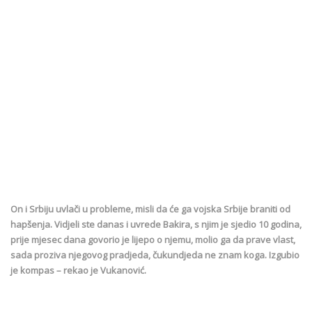
On i Srbiju uvlači u probleme, misli da će ga vojska Srbije braniti od
hapšenja. Vidjeli ste danas i uvrede Bakira, s njim je sjedio 10 godina,
prije mjesec dana govorio je lijepo o njemu, molio ga da prave vlast,
sada proziva njegovog pradjeda, čukundjeda ne znam koga. Izgubio
je kompas – rekao je Vukanović.