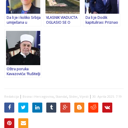
saobraćajem” sa
izbacio iz vlasti
MUP-om RS-a!
Da li je i koliko Srbija
VLASNIK VIADUCTA
Da li je Dodik
umiješana u
OGLASIO SE O
kapitulirao: Priznao
diplomatski skandal
SPORU SA BiH:
je sud i preuzeo
i protjerivanje
“Nećemo stati,
presudu, kako će to
njemačke ministrice
novac ćemo dobiti
opravdati?
iz Republike
na bilo koji način!”
Srpske?
Oštra poruka
Kavazovića: ‘Rušitelji
BiH će biti poraženi,
trebamo da
sankcionišemo sve
one koji…’
|
,
,
,
|
Redakcija
Bosna i Hercegovina
Skandal
Slider
Vijesti
30. Aprila 2025. 7:19