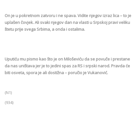
On je u pokretnom zatvoru i ne spava. Vidite njegov izraz lica – to je
uplašen čovjek. Ali svaki njegov dan na vlasti u Srpskoj pravi veliku
štetu prije svega Srbima, a onda i ostalima.
Uputiću mu pismo kao što je on Miloševiću da se povuče i prestane
da nas uništava jer je to jedini spas za RS i srpski narod. Pravda će
biti osveta, spora je ali dostižna – poručio je Vukanović.
(N1)
(934)