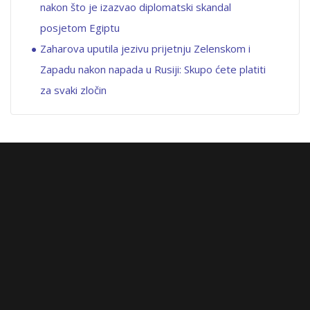
nakon što je izazvao diplomatski skandal
posjetom Egiptu
Zaharova uputila jezivu prijetnju Zelenskom i
Zapadu nakon napada u Rusiji: Skupo ćete platiti
za svaki zločin