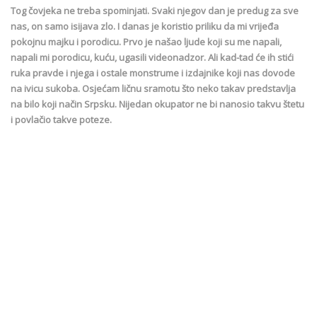
Tog čovjeka ne treba spominjati. Svaki njegov dan je predug za sve
nas, on samo isijava zlo. I danas je koristio priliku da mi vrijeđa
pokojnu majku i porodicu. Prvo je našao ljude koji su me napali,
napali mi porodicu, kuću, ugasili videonadzor. Ali kad-tad će ih stići
ruka pravde i njega i ostale monstrume i izdajnike koji nas dovode
na ivicu sukoba. Osjećam ličnu sramotu što neko takav predstavlja
na bilo koji način Srpsku. Nijedan okupator ne bi nanosio takvu štetu
i povlačio takve poteze.