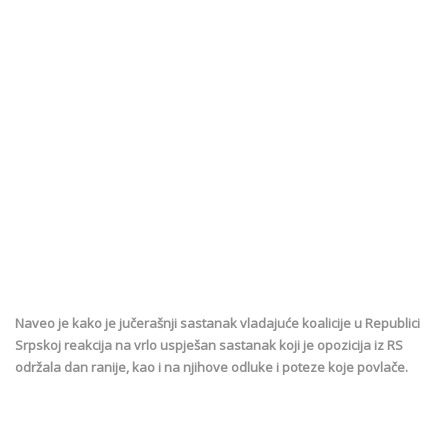
Naveo je kako je jučerašnji sastanak vladajuće koalicije u Republici
Srpskoj reakcija na vrlo uspješan sastanak koji je opozicija iz RS
održala dan ranije, kao i na njihove odluke i poteze koje povlače.