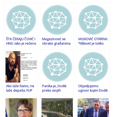
ŠTA ČEKAJU ČOVIĆ I
Magazinović se
VASKOVIĆ OTKRIVA:
HNS: Iako je rečeno
obratio građanima
“Višković je toliko
da će biti u stalnom
RS-a: Nemojte da
prestravljen da
zasjedanju, nema
vas koriste kao živi
zahtijeva da ga kući
sjednice i glasanja o
štit, razmislite šta
vozi…”
državnom udaru u
imate od toga
režiji…
Ako laže Ramo, ne
Panika je, Dodik
Objavljujemo
laže depeša: FUP
preko svojih
ugovor kojim Dodik
obavijestio
megafona šalje
angažuje izraelske
kantonalne MUP-
poruke HDZ-u:
advokate da lobiraju
ove da imaju
Zaboravili su na
kod Trumpa
problem sa
‘vladu platforme’
“depešnim
kad ih je SDP