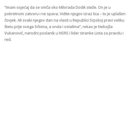
“Imam osjećaj da se omča oko Milorada Dodik steže. On je u
pokretnom zatvoru i ne spava. Vidite njegov izraz lica – to je uplašen
čovjek. Ali svaki njegov dan na vlasti u Republici Srpskoj pravi veliku
štetu prije svega Srbima, a onda i ostalima”, rekao je Nebojša
Vukanović, narodni poslanik u NSRS i lider stranke Lista za pravdu i
red.