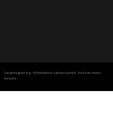
Sarajevograd.org - Informativno zabavni portal - Kod nas nema
cenzure