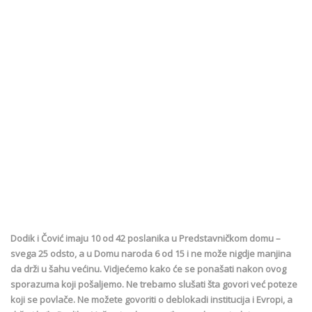
Dodik i Čović imaju 10 od 42 poslanika u Predstavničkom domu –
svega 25 odsto, a u Domu naroda 6 od 15 i ne može nigdje manjina
da drži u šahu većinu. Vidjećemo kako će se ponašati nakon ovog
sporazuma koji pošaljemo. Ne trebamo slušati šta govori već poteze
koji se povlače. Ne možete govoriti o deblokadi institucija i Evropi, a