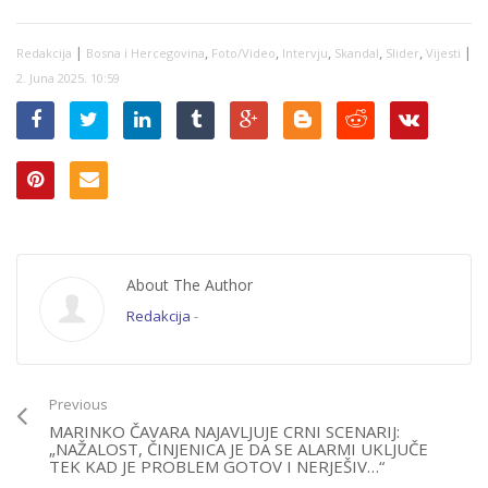
televiziji, zbunio se i
otkrio da Nikšić
svjesno obmanjuje
|
,
,
,
,
,
|
Redakcija
Bosna i Hercegovina
Foto/Video
Intervju
Skandal
Slider
Vijesti
javnost po pitanju
izbornog zakona!
2. Juna 2025. 10:59
About The Author
Redakcija
-
Previous
MARINKO ČAVARA NAJAVLJUJE CRNI SCENARIJ:
„NAŽALOST, ČINJENICA JE DA SE ALARMI UKLJUČE
TEK KAD JE PROBLEM GOTOV I NERJEŠIV…“