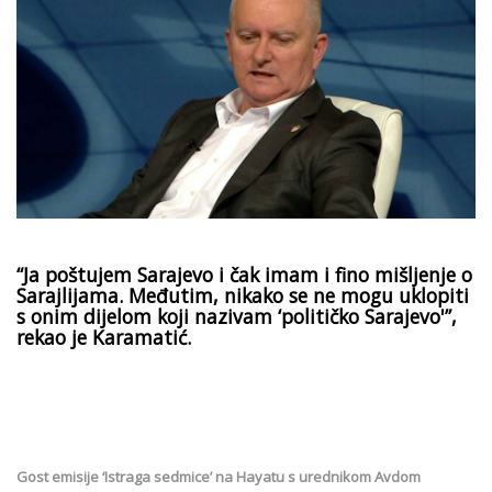
“Ja poštujem Sarajevo i čak imam i fino mišljenje o
Sarajlijama. Međutim, nikako se ne mogu uklopiti
s onim dijelom koji nazivam ‘političko Sarajevo'”,
rekao je Karamatić.
Gost emisije ‘Istraga sedmice’ na Hayatu s urednikom Avdom