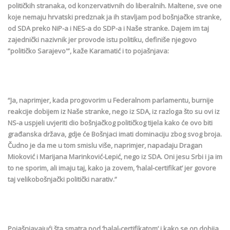
političkih stranaka, od konzervativnih do liberalnih. Maltene, sve one
koje nemaju hrvatski predznak ja ih stavljam pod bošnjačke stranke,
od SDA preko NiP-a i NES-a do SDP-a i Naše stranke. Dajem im taj
zajednički nazivnik jer provode istu politiku, definiše njegovo
”političko Sarajevo'”, kaže Karamatić i to pojašnjava:
“Ja, naprimjer, kada progovorim u Federalnom parlamentu, burnije
reakcije dobijem iz Naše stranke, nego iz SDA, iz razloga što su ovi iz
NS-a uspjeli uvjeriti dio bošnjačkog političkog tijela kako će ovo biti
građanska država, gdje će Bošnjaci imati dominaciju zbog svog broja.
Čudno je da me u tom smislu više, naprimjer, napadaju Dragan
Mioković i Marijana Marinković-Lepić, nego iz SDA. Oni jesu Srbi i ja im
to ne sporim, ali imaju taj, kako ja zovem, ‘halal-certifikat’ jer govore
taj velikobošnjački politički narativ.”
Pojašnjavajući šta smatra pod ‘halal-certifikatom’ i kako se on dobija,