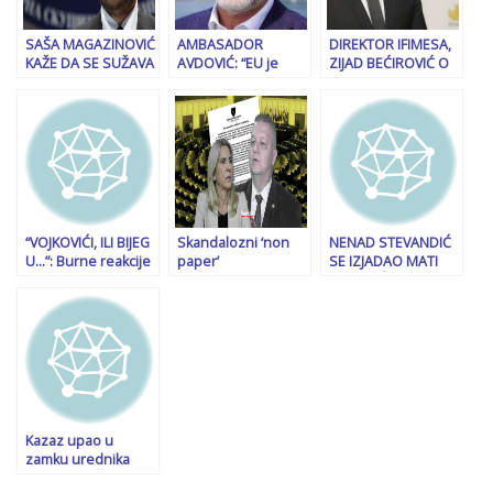
SAŠA MAGAZINOVIĆ
AMBASADOR
DIREKTOR IFIMESA,
KAŽE DA SE SUŽAVA
AVDOVIĆ: “EU je
ZIJAD BEĆIROVIĆ O
PROSTOR: “HDZ
jedina alternativa za
HRVATSKOJ POLITICI
zloupotrebljava
BiH, na sceni
U BiH: “Nigdje na
krizu; Postoje dvije
politička agresija”
svijetu nema da
strane jedna je za…”
tako mala stranka
kao HDZ uvjetuje…”
“VOJKOVIĆI, ILI BIJEG
Skandalozni ‘non
NENAD STEVANDIĆ
U…”: Burne reakcije
paper’
SE IZJADAO MATI
na društvenim
parlamentarcima EU
ĐAKOVIĆU: “Nijemci
mrežama nakon
proslijedio je Obrad
nas sad vozaju
istupa Milorada
Kesić, ambasador
godinu dana,
Dodika, oglasili se
BiH u EU: Uradio
svejedno nam je…”
Franjo Ninić, Haris
sam isto što su radili
Imamović…
Lagumdžija i Alkalaj
Kazaz upao u
zamku urednika
emisije na Čovićevoj