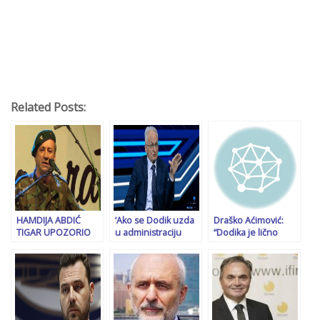
Related Posts:
HAMDIJA ABDIĆ
‘Ako se Dodik uzda
Draško Aćimović:
TIGAR UPOZORIO
u administraciju
“Dodika je lično
DODIKA: “Bolje da
SAD-a, onda je
Putin zvao u
ne krećeš na
‘kukuriknuo prije
Moskvu! Vratit će se
Krajinu! Ko hoće
svitanja’:
u BiH! Ovo se hitno
rat…”
Penzionisani sudija
mora uraditi…”
Perić o dešavanjima
u RS-u