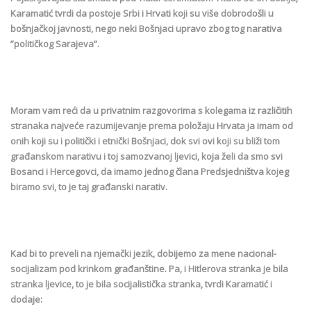
Karamatić tvrdi da postoje Srbi i Hrvati koji su više dobrodošli u
bošnjačkoj javnosti, nego neki Bošnjaci upravo zbog tog narativa
”političkog Sarajeva”.
Moram vam reći da u privatnim razgovorima s kolegama iz različitih
stranaka najveće razumijevanje prema položaju Hrvata ja imam od
onih koji su i politički i etnički Bošnjaci, dok svi ovi koji su bliži tom
građanskom narativu i toj samozvanoj ljevici, koja želi da smo svi
Bosanci i Hercegovci, da imamo jednog člana Predsjedništva kojeg
biramo svi, to je taj građanski narativ.
Kad bi to preveli na njemački jezik, dobijemo za mene nacional-
socijalizam pod krinkom građanštine. Pa, i Hitlerova stranka je bila
stranka ljevice, to je bila socijalistička stranka, tvrdi Karamatić i
dodaje: