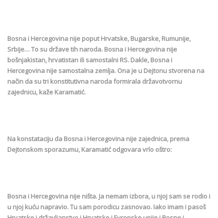
Bosna i Hercegovina nije poput Hrvatske, Bugarske, Rumunije,
Srbije… To su države tih naroda. Bosna i Hercegovina nije
bošnjakistan, hrvatistan ili samostalni RS. Dakle, Bosna i
Hercegovina nije samostalna zemlja. Ona je u Dejtonu stvorena na
način da su tri konstitutivna naroda formirala državotvornu
zajednicu, kaže Karamatić.
Na konstataciju da Bosna i Hercegovina nije zajednica, prema
Dejtonskom sporazumu, Karamatić odgovara vrlo oštro:
Bosna i Hercegovina nije ništa. Ja nemam izbora, u njoj sam se rodio i
u njoj kuću napravio. Tu sam porodicu zasnovao. Iako imam i pasoš
Hrvatske i državljanstvo i Hrvatske i Evropske unije i Bosne i