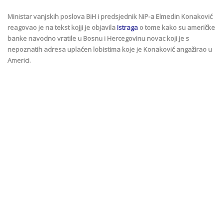
Ministar vanjskih poslova BiH i predsjednik NiP-a Elmedin Konaković
reagovao je na tekst kojji je objavila
Istraga
o tome kako su američke
banke navodno vratile u Bosnu i Hercegovinu novac koji je s
nepoznatih adresa uplaćen lobistima koje je Konaković angažirao u
Americi.