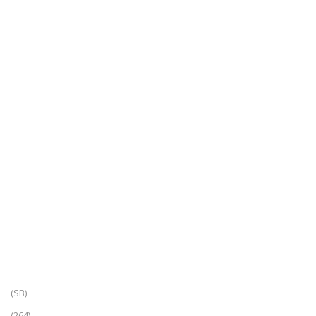
(SB)
(264)