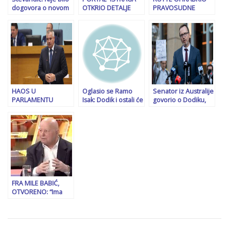
dogovora o novom
OTKRIO DETALJE
PRAVOSUDNE
Ustavu RS. Strašno
DODIKOVOG
INSTITUCIJE BiH:
je koliko iz FBiH
RUŠENJA SIPA-e:
“Presuda Dodiku je
prave lažnu
“Šef je rekao da
realnost. Na BiH je
atmosferu, vrše se
napustite zgradu za
da ovo riješi!”
sastanci po
pola sata.
Sarajevu
Žandarmerija je u
Bijeloj zgradi…!”
HAOS U
Oglasio se Ramo
Senator iz Australije
PARLAMENTU
Isak: Dodik i ostali će
govorio o Dodiku,
REPUBLIKE SRPSKE:
biti uhapšeni, u
pominjao i sankcije:
Pogledajte kako je
njegovim redovima
“Gura zemlju prema
Radovan Višković
je rasulo…
ustavnoj krizi”
priznao da je u
kriminalu…
FRA MILE BABIĆ,
OTVORENO: “Ima
nas toliko drskih da
imaju potrebu biti
još gori…”