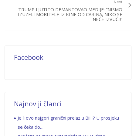
Next
TRUMP LJUTITO DEMANTOVAO MEDIJE: “NISMO
IZUZELI MOBITELE IZ KINE OD CARINA, NIKO SE
NEĆE IZVUĆI!”
Facebook
Najnoviji članci
Je li ovo najgori granični prelaz u BiH? U prosjeku
se čeka do…
Krećete na more automobilom? Ove dane