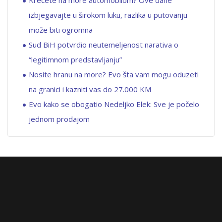
izbjegavajte u širokom luku, razlika u putovanju
može biti ogromna
Sud BiH potvrdio neutemeljenost narativa o
“legitimnom predstavljanju”
Nosite hranu na more? Evo šta vam mogu oduzeti
na granici i kazniti vas do 27.000 KM
Evo kako se obogatio Nedeljko Elek: Sve je počelo
jednom prodajom