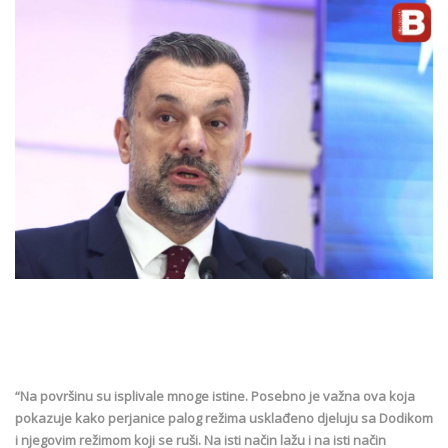
“Na površinu su isplivale mnoge istine. Posebno je važna ova koja
pokazuje kako perjanice palog režima usklađeno djeluju sa Dodikom
i njegovim režimom koji se ruši. Na isti način lažu i na isti način