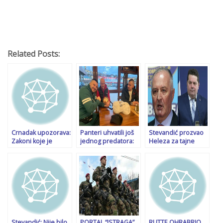
Related Posts:
Crnadak upozorava:
Panteri uhvatili još
Stevandić prozvao
Zakoni koje je
jednog predatora:
Heleza za tajne
usvojila SNSD
Mislio da će se naći
sastanke sa
većina otvorili su
sa djevojčicom u
oficirima OSBiH:
put sukobima. Šta
Travniku, došli oni…
Stvara bosanski
hoćete, da puca
Hamas…
brat na brata?
Stevandić: Nije bilo
PORTAL “ISTRAGA”
RUTTE OHRABRIO