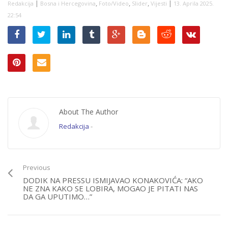
|
,
,
,
|
Redakcija
Bosna i Hercegovina
Foto/Video
Slider
Vijesti
13. Aprila 2025.
22:54
About The Author
Redakcija
-
Previous
DODIK NA PRESSU ISMIJAVAO KONAKOVIĆA: “AKO
NE ZNA KAKO SE LOBIRA, MOGAO JE PITATI NAS
DA GA UPUTIMO…”