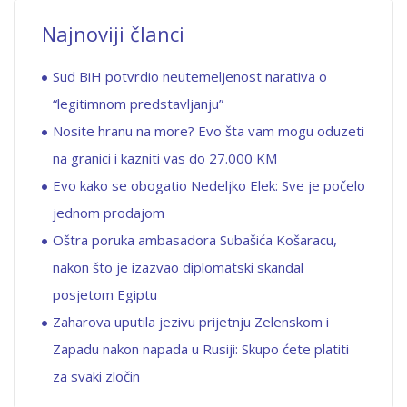
Najnoviji članci
Sud BiH potvrdio neutemeljenost narativa o
“legitimnom predstavljanju”
Nosite hranu na more? Evo šta vam mogu oduzeti
na granici i kazniti vas do 27.000 KM
Evo kako se obogatio Nedeljko Elek: Sve je počelo
jednom prodajom
Oštra poruka ambasadora Subašića Košaracu,
nakon što je izazvao diplomatski skandal
posjetom Egiptu
Zaharova uputila jezivu prijetnju Zelenskom i
Zapadu nakon napada u Rusiji: Skupo ćete platiti
za svaki zločin