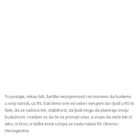
To postaje, rekao bih, žarište neizvjesnosti i mi moramo da budemo
u svoj narodi, uz RS. Dat ćemo sve od sebe i verujem da i ljudi u RS to
žele, da se sačuva mir, stabilnost, da ljudi mogu da planiraju svoju
budućnost. I nadam se da će se pronaći izlaz, a znam da neće biti ni
lako, ni brzo, iz teške krize u kojoj se sada nalazi RS i Bosna i
Hercegovina.