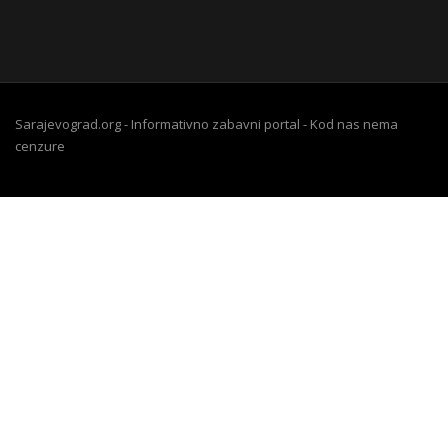
Sarajevograd.org - Informativno zabavni portal - Kod nas nema
cenzure