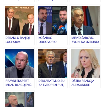
prestravljen da
megafona šalje
su tužioci odbacili
zahtijeva da ga kući
poruke HDZ-u:
21 novu prijavu za
vozi…”
Zaboravili su na
negiranje genocida
‘vladu platforme’
i veličanje
kad ih je SDP
zločinaca…
izbacio iz vlasti
DEBAKL U BANJOJ
KOŠARAC
MIRKO ŠAROVIĆ
LUCI: State
ODGOVORIO
ZVONI NA UZBUNU:
Department
KONAKOVIĆU:
“Željka Cvijanović je
potvrdio – sve je bila
“Ponašaš se ko ‘Alisa
priznala da su oni
prevara…
u zemlji čuda'”
kupili….”
PRAVNI EKSPERT
DEKLARATIVNO SU
OŠTRA REAKCIJA
MILAN BLAGOJEVIĆ:
ZA EVROPSKI PUT,
ALEKSANDRE
“Sistem je urušen, u
ALI REALNOST JE
PANDUREVIĆ: “Dva
Republici Srpskoj
DRUGAČIJA:
dobra prijatelja
imamo…”
“Mehanizam
Schmidt i Dodik
kažnjavanja je
uzeli 120 miliona iz
najbolja stvar koju je
Republike Srpske