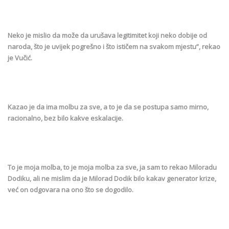
Neko je mislio da može da urušava legitimitet koji neko dobije od
naroda, što je uvijek pogrešno i što ističem na svakom mjestu”, rekao
je Vučić.
Kazao je da ima molbu za sve, a to je da se postupa samo mirno,
racionalno, bez bilo kakve eskalacije.
To je moja molba, to je moja molba za sve, ja sam to rekao Miloradu
Dodiku, ali ne mislim da je Milorad Dodik bilo kakav generator krize,
već on odgovara na ono što se dogodilo.