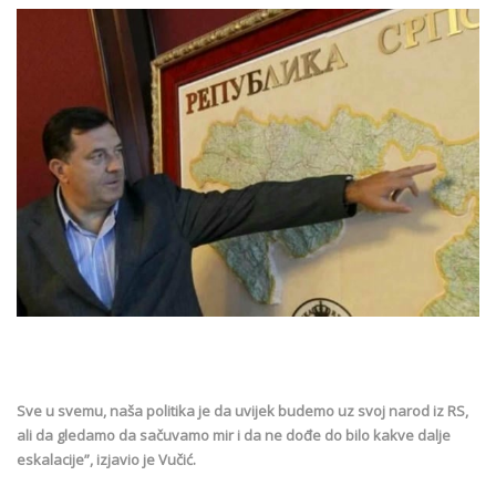
Sve u svemu, naša politika je da uvijek budemo uz svoj narod iz RS,
ali da gledamo da sačuvamo mir i da ne dođe do bilo kakve dalje
eskalacije”, izjavio je Vučić.