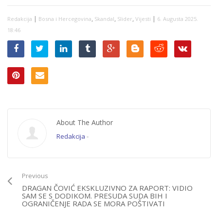
kasarnu Kozara
izlaže se krivičnoj
|
,
,
,
|
Redakcija
Bosna i Hercegovina
Skandal
Slider
Vijesti
6. Augusta 2025.
odgovornosti
18:46
About The Author
Redakcija
-
Previous
DRAGAN ČOVIĆ EKSKLUZIVNO ZA RAPORT: VIDIO
SAM SE S DODIKOM. PRESUDA SUDA BIH I
OGRANIČENJE RADA SE MORA POŠTIVATI