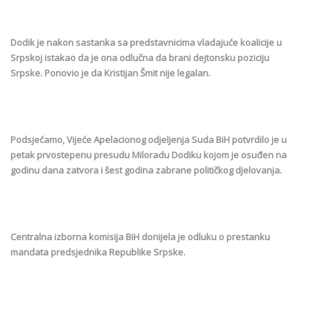
Dodik je nakon sastanka sa predstavnicima vladajuće koalicije u
Srpskoj istakao da je ona odlučna da brani dejtonsku poziciju
Srpske. Ponovio je da Kristijan Šmit nije legalan.
Podsjećamo, Vijeće Apelacionog odjeljenja Suda BiH potvrdilo je u
petak prvostepenu presudu Miloradu Dodiku kojom je osuđen na
godinu dana zatvora i šest godina zabrane političkog djelovanja.
Centralna izborna komisija BiH donijela je odluku o prestanku
mandata predsjednika Republike Srpske.