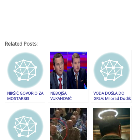
Related Posts:
NIKŠIĆ GOVORIO ZA
NEBOJŠA
VODA DOŠLA DO
MOSTARSKI
VUKANOVIĆ
GRLA: Milorad Dodik
“VEČERNJAK”: “Ovo je
UZBURKAO
priznao poraz,
kraj koalicije sa
DUHOVE: “Igor
ponudio je sve, ali
SNSD, okrećemo se
Crnadak za razliku
bilo je uzalud…
opoziciji u RS-u!”
od Draška
Stanivukovića nije
odstupao od svojih
stavova, iza svega