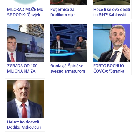
stoji…”
MILORAD MOŽE MU
Potjernica za
Hoće li se ovo desiti
SE DODIK: “Čovjek
Dodikom nije
i u BiH?! Kablovski
koji više ne zna gdje
spriječila komandira
operateri duguju
završava RS, a gdje
MUP-a ZDK da
milione KM filmskim
počinje njegova
proslavi Dan policije
autorima i
dnevna projekcija
RS-a
produkcijama: Pala
sile”
važna presuda u
Srbiji!
ZGRADA OD 100
Đonlagić: Špirić se
FORTO BOCNUO
MILIONA KM ZA
svezao armaturom
ČOVIĆA: “Stranka
DODIKOVOG KUMA:
za fotelju! Vuković:
koja tvrdi da nosi
Zoran Tegeltija se
Ne zakazuju
evropske vrijednosti
poziva na
sjednice zbog
BiH, mislim da ne
vještačenje
straha od smjena
smije…”
sumnjive Zenit
agencije?
Helez: Ko dozvoli
Dodiku, Viškoviću i
Stevandiću da u
ponedjeljak uđu u