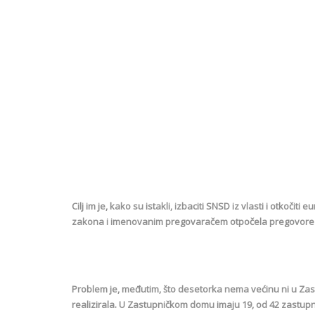
Cilj im je, kako su istakli, izbaciti SNSD iz vlasti i otkoči
zakona i imenovanim pregovaračem otpočela pregovore o
Problem je, međutim, što desetorka nema većinu ni u Za
realizirala. U Zastupničkom domu imaju 19, od 42 zastupni