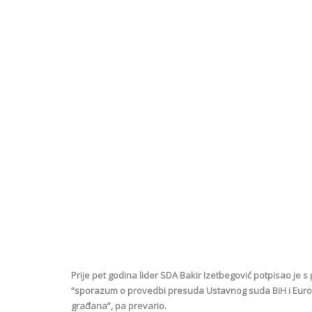
Prije pet godina lider SDA Bakir Izetbegović potpisao j
“sporazum o provedbi presuda Ustavnog suda BiH i Europ
građana”, pa prevario.