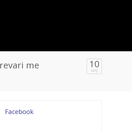
10
revari me
MAJ
Facebook