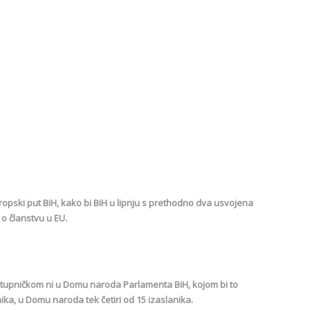
ti europski put BiH, kako bi BiH u lipnju s prethodno dva usvojena
 članstvu u EU.
stupničkom ni u Domu naroda Parlamenta BiH, kojom bi to
ka, u Domu naroda tek četiri od 15 izaslanika.