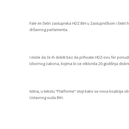
Fale im četiri zastupnika HDZ BiH u Zastupničkom i četiri h
državnog parlamenta.
I misle da će ih dobiti bez da prihvate HDZ-ovu fer ponu
Izbornog zakona, kojima bi se otklonila 20-godišnja diskr
Istina, u tekstu “Platforme” stoji kako se nova koalicija 
Ustavnog suda BiH.