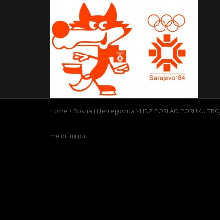
Home
\
Bosna i Hercegovina
\
HDZ POSLAO PORUKU TROJK
me drugi put