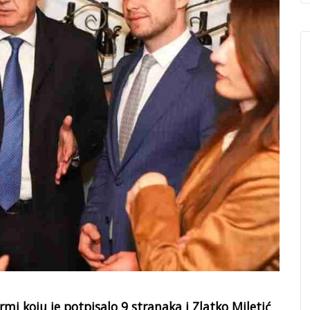
ormi koju je potpisalo 9 stranaka i Zlatko Miletić