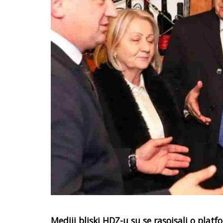
Mediji bliski HDZ-u su se rasoisali o platf