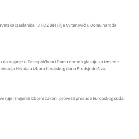
rvatska izaslanika ( 3 HDZ BiH i Ilija Cvitanović) u Domu naroda
du da najprije u Zastupničkom i Domu naroda glasaju za izmjene
iminacija Hrvata u izboru hrvatskog člana Predsjedništva.
obvezuje izmijeniti Izborni zakon i provesti presude Europskog suda i