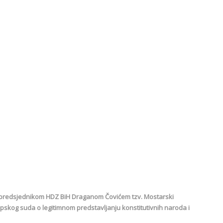
e s predsjednikom HDZ BiH Draganom Čovićem tzv. Mostarski
skog suda o legitimnom predstavljanju konstitutivnih naroda i