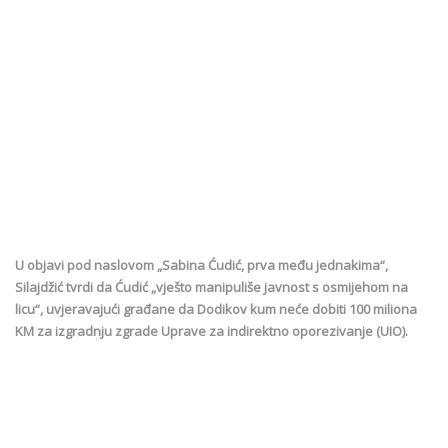
U objavi pod naslovom „Sabina Ćudić, prva među jednakima“,
Silajdžić tvrdi da Ćudić „vješto manipuliše javnost s osmijehom na
licu“, uvjeravajući građane da Dodikov kum neće dobiti 100 miliona
KM za izgradnju zgrade Uprave za indirektno oporezivanje (UIO).