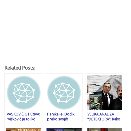
Related Posts:
VASKOVIĆ OTKRIVA:
Panika je, Dodik
VELIKA ANALIZA
“Višković je toliko
preko svojih
“DETEKTORA”: Kako
prestravljen da
megafona šalje
su tužioci odbacili
zahtijeva da ga kući
poruke HDZ-u:
21 novu prijavu za