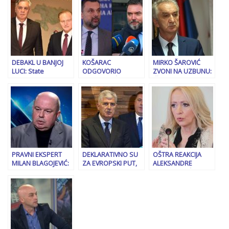
vozi…”
Zaboravili su na
negiranje genocida
‘vladu platforme’
i veličanje
kad ih je SDP
zločinaca…
izbacio iz vlasti
DEBAKL U BANJOJ
KOŠARAC
MIRKO ŠAROVIĆ
LUCI: State
ODGOVORIO
ZVONI NA UZBUNU:
Department
KONAKOVIĆU:
“Željka Cvijanović je
potvrdio – sve je bila
“Ponašaš se ko ‘Alisa
priznala da su oni
prevara…
u zemlji čuda'”
kupili….”
PRAVNI EKSPERT
DEKLARATIVNO SU
OŠTRA REAKCIJA
MILAN BLAGOJEVIĆ:
ZA EVROPSKI PUT,
ALEKSANDRE
“Sistem je urušen, u
ALI REALNOST JE
PANDUREVIĆ: “Dva
Republici Srpskoj
DRUGAČIJA:
dobra prijatelja
imamo…”
“Mehanizam
Schmidt i Dodik
kažnjavanja je
uzeli 120 miliona iz
najbolja stvar koju je
Republike Srpske
iko smislio”
koje ona nema”