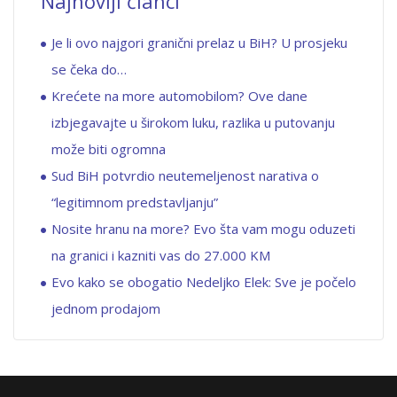
Najnoviji članci
Je li ovo najgori granični prelaz u BiH? U prosjeku
se čeka do…
Krećete na more automobilom? Ove dane
izbjegavajte u širokom luku, razlika u putovanju
može biti ogromna
Sud BiH potvrdio neutemeljenost narativa o
“legitimnom predstavljanju”
Nosite hranu na more? Evo šta vam mogu oduzeti
na granici i kazniti vas do 27.000 KM
Evo kako se obogatio Nedeljko Elek: Sve je počelo
jednom prodajom