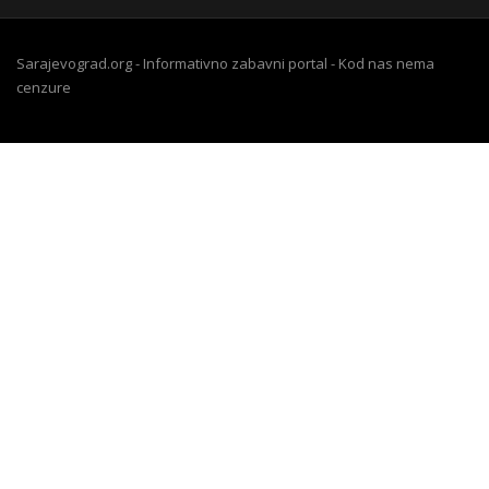
Sarajevograd.org - Informativno zabavni portal - Kod nas nema
cenzure