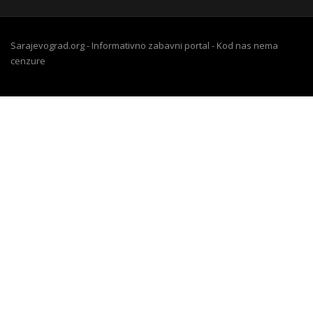
Sarajevograd.org - Informativno zabavni portal - Kod nas nema
cenzure