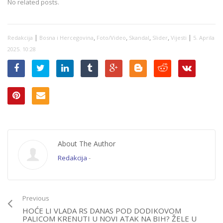
No related posts.
|
,
,
,
,
|
Redakcija
Bosna i Hercegovina
Foto/Video
Skandal
Slider
Vijesti
5. Aprila
2025. 10:28
About The Author
Redakcija
-
Previous
HOĆE LI VLADA RS DANAS POD DODIKOVOM
PALICOM KRENUTI U NOVI ATAK NA BIH? ŽELE U