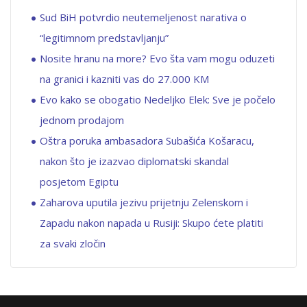
Sud BiH potvrdio neutemeljenost narativa o
“legitimnom predstavljanju”
Nosite hranu na more? Evo šta vam mogu oduzeti
na granici i kazniti vas do 27.000 KM
Evo kako se obogatio Nedeljko Elek: Sve je počelo
jednom prodajom
Oštra poruka ambasadora Subašića Košaracu,
nakon što je izazvao diplomatski skandal
posjetom Egiptu
Zaharova uputila jezivu prijetnju Zelenskom i
Zapadu nakon napada u Rusiji: Skupo ćete platiti
za svaki zločin