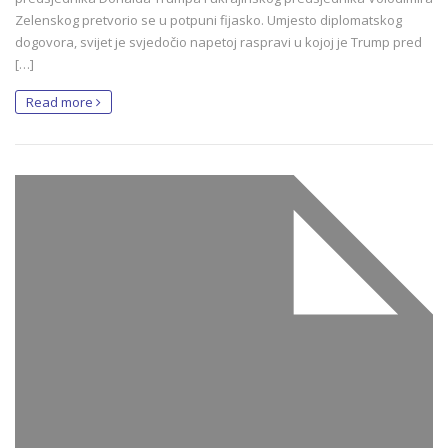
Zelenskog pretvorio se u potpuni fijasko. Umjesto diplomatskog
dogovora, svijet je svjedočio napetoj raspravi u kojoj je Trump pred
[…]
Read more