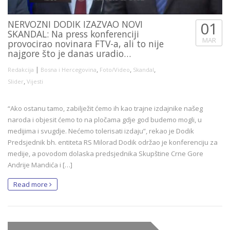
NERVOZNI DODIK IZAZVAO NOVI
01
SKANDAL: Na press konferenciji
MAR
provocirao novinara FTV-a, ali to nije
najgore što je danas uradio…
|
,
,
,
Redakcija
Bosna i Hercegovina
Foto/Video
Skandal
,
Slider
Vijesti
“Ako ostanu tamo, zabilježit ćemo ih kao trajne izdajnike našeg
naroda i objesit ćemo to na pločama gdje god budemo mogli, u
medijima i svugdje. Nećemo tolerisati izdaju”, rekao je Dodik
Predsjednik bh. entiteta RS Milorad Dodik održao je konferenciju za
medije, a povodom dolaska predsjednika Skupštine Crne Gore
Andrije Mandića i […]
Read more