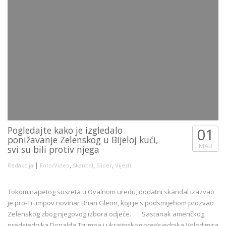
Pogledajte kako je izgledalo
01
ponižavanje Zelenskog u Bijeloj kući,
MAR
svi su bili protiv njega
|
,
,
,
Redakcija
Foto/Video
Skandal
Slider
Vijesti
Tokom napetog susreta u Ovalnom uredu, dodatni skandal izazvao
je pro-Trumpov novinar Brian Glenn, koji je s podsmijehom prozvao
Zelenskog zbog njegovog izbora odjeće. Sastanak američkog
predsjednika Donalda Trumpa i ukrajinskog predsjednika Volodimira