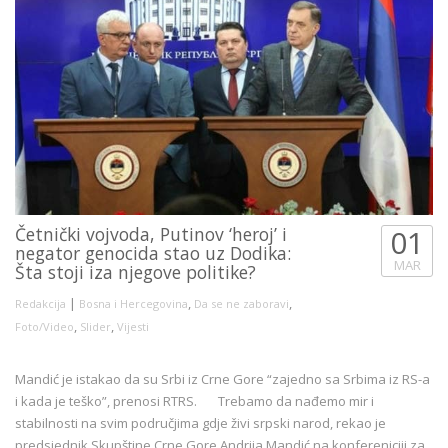
Četnički vojvoda, Putinov ‘heroj’ i
01
negator genocida stao uz Dodika:
MAR
Šta stoji iza njegove politike?
|
,
,
Redakcija
Bosna i Hercegovina
Da se ne zaboravi
,
,
Foto/Video
Slider
Vijesti
Mandić je istakao da su Srbi iz Crne Gore “zajedno sa Srbima iz RS-a
i kada je teško”, prenosi RTRS. Trebamo da nađemo mir i
stabilnosti na svim područjima gdje živi srpski narod, rekao je
predsjednik Skupštine Crne Gore Andrija Mandić na konfereniciji za