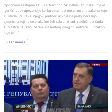
Opozicioni zastupnik PDP-a u Narodnoj Skupštini Republike Srpske
Igor Crnadak upozorio je koliku opasnost nose izmjene zakona koje
su vladajući SNSD i njegovi partneri usvojili na prekjučerašnjoj
sjednici, a kojima se praktično želi zabraniti rad i nadležnost Suda i
Tužilaštva BiH, kao i SIPA-e, na teritoriji ovog bh. entiteta. “Zakoni
koje je […]
Read more