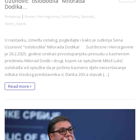
Uzunović “oslobodila” Milorada
Dodika…
|
,
,
,
Redakcija
Bosna i Hercegovina
Foto/Video
Skandal
,
Slider
Vijesti
U nastavku, između ostalog, pogledajte i kako je sutkinja Sena
Uzunović “oslobodila” Milorada Dodika! Sud Bosne i Hercegovine
je 26.2.2025. godine izrekao prvostupanjsku presudu u kaznenom
predmetu Milorad Dodik i drugi, kojom se optuženik Miloš Lukić
oslobađa od optužbe da je počinio kazneno djelo neizvršavanje
odluka Visokog predstavnika iz članka 203.a stavak […]
Read more