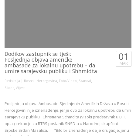
Dodikov zastupnik se tješi:
01
Posljednja objava američke
MAR
ambasade za lokalnu upotrebu – da
umire sarajevsku publiku i Shhmidta
|
,
,
,
Redakcija
Bosna i Hercegovina
Foto/Video
Skandal
,
Slider
Vijesti
Posljednja objava Ambasade Sjedinjenih Američkih Država u Bosni i
Hercegovini nije iznenađenje, jer je ovo za lokalnu upotrebu da umiri
sarajevsku publiku i Christiana Schmdita (visoki predstavnik u BiH,
op.a.), rekao je za RTRS poslanik SNSD-a u Narodnoj skupštini
Srpske Srđan Mazalica. “Bilo bi iznenađenje da je drugačije, jer u