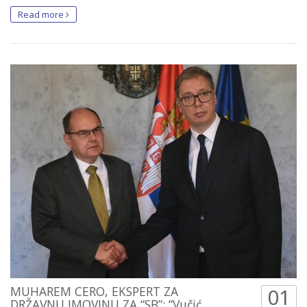
Read more
MUHAREM CERO, EKSPERT ZA
01
DRŽAVNU IMOVINU ZA “SB”: “Vučić