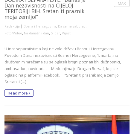
MAR
Dan nezavisnosti na CIJELOJ
TERITORIJI BiH. Sretan ti praznik
moja zemljo!”
|
,
,
Redakcija
Bosna i Hercegovina
Da se ne zaboravi
,
,
,
Foto/Video
Na današnji dan
Slider
Vijesti
U inat separatistima koji ne vole državu Bosnu i Hercegovinu..
Povodom Dana nezavisnosti Bosne i Hercegovine, 1. marta, na
društvenim mrežama su se oglasili brojni poznati bh. dužnosnici,
ambasadori, novinari… Među njima je Dragan Bursać, koji se
oglasio na platformi Facebook. “Sretan ti praznik moja zemljo!
Sretan ti […]
Read more