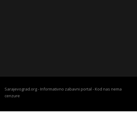
Sarajevograd.org - Informativno zabavni portal - Kod nas nema
cenzure