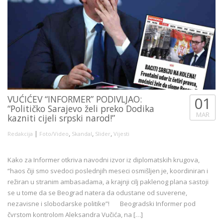
VUĆIĆEV “INFORMER” PODIVLJAO:
01
“Političko Sarajevo želi preko Dodika
MAR
kazniti cijeli srpski narod!”
|
,
,
,
Redakcija
Foto/Video
Skandal
Slider
Vijesti
Kako za Informer otkriva navodni izvor iz diplomatskih krugova,
“haos čiji smo svedoci poslednjih meseci osmišljen je, koordiniran i
režiran u stranim ambasadama, a krajnji cilj paklenog plana sastoji
se u tome da se Beograd natera da odustane od suverene,
nezavisne i slobodarske politike”! Beogradski Informer pod
čvrstom kontrolom Aleksandra Vučića, na […]