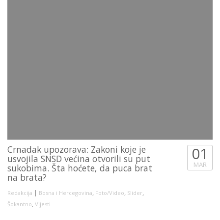
Crnadak upozorava: Zakoni koje je
01
usvojila SNSD većina otvorili su put
MAR
sukobima. Šta hoćete, da puca brat
na brata?
|
,
,
,
Redakcija
Bosna i Hercegovina
Foto/Video
Slider
,
Šokantno
Vijesti