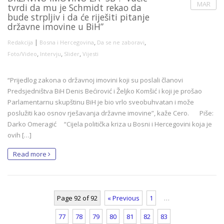
MAR
tvrdi da mu je Schmidt rekao da
bude strpljiv i da će riješiti pitanje
državne imovine u BiH”
|
,
,
Redakcija
Bosna i Hercegovina
Da se ne zaboravi
,
,
,
Foto/Video
Intervju
Slider
Vijesti
“Prijedlog zakona o državnoj imovini koji su poslali članovi
Predsjedništva BiH Denis Bećirović i Željko Komšić i koji je prošao
Parlamentarnu skupštinu BiH je bio vrlo sveobuhvatan i može
poslužiti kao osnov rješavanja državne imovine”, kaže Cero. Piše:
Darko Omeragić “Cijela politička kriza u Bosni i Hercegovini koja je
ovih […]
Read more
Page 92 of 92
« Previous
1
…
77
78
79
80
81
82
83