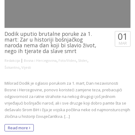
Dodik uputio brutalne poruke za 1.
01
mart: Zar u historiji bošnjačkog
MAR
naroda nema dan koji bi slavio život,
nego ih tjerate da slave smrt
|
,
,
,
Redakcija
Bosna i Hercegovina
Foto/Video
Slider
,
Šokantno
Vijesti
Milorad Dodik je oglasio porukom za 1. mart, Dan nezavisnosti
Bosne i Hercegovine, ponovo koristeći zamjene teza, prebacujići
odgovornost za ratne strahote na nekog drugog i još jednom
vrijeđajući bošnjački narod, ali i sve druzge koji dobro pamte šta se
dešavalo širom BiH i čija je vojska počilina neke od najmonsturoznijih
zločina u historiji čovuječantkva. […]
Read more