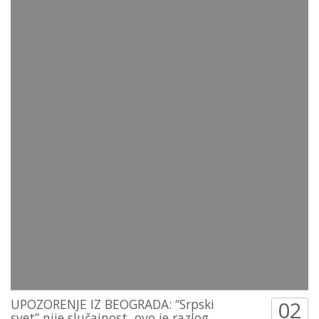
UPOZORENJE IZ BEOGRADA: “Srpski
02
svet” nije slučajnost, ovo je razlog