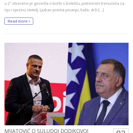
u 2” otvoreno je govorila o borbi s bolešću, potresnim trenucima za
nju i njezinu obitelj. Ljubav prema pisanju, kaže, drži […]
Read more
MIJATOVIĆ O SULUDOJ DODIKOVOJ