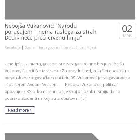
Nebojša Vukanović: “Narodu
02
poručujem – nema razloga za strah,
MAR
Dodik neće preći crvenu liniju”
|
,
,
,
Redakcija
Bosna i Hercegovina
Intervju
Slider
Vijesti
U nedjelju, 2. marta, gost emisije Istraga sedmice bio je Nebojša
Vukanović, političar iz stranke Za pravdu i red, koja čini opoziciju u
bosanskohercegovačkom entitetu RS. Vukanović je razgovarao sa
reporterom Avdom Avdićem. Nebojša Vukanović, političar
opozicije iz RS-a, komentarisao je svoj odlazak u Srbiju da da
podršku studentima koji su protestovali […]
Read more