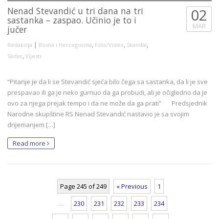
Nenad Stevandić u tri dana na tri
02
sastanka – zaspao. Učinio je to i
MAR
jučer
|
,
,
,
Redakcija
Bosna i Hercegovina
Foto/Video
Skandal
,
Slider
Vijesti
“Pitanje je da li se Stevandić sjeća bilo čega sa sastanka, da li je sve
prespavao ili ga je neko gurnuo da ga probudi, ali je očigledno da je
ovo za njega prejak tempo i da ne može da ga prati” Predsjednik
Narodne skupštine RS Nenad Stevandić nastavio je sa svojim
drijemanjem […]
Read more
Page 245 of 249
« Previous
1
…
230
231
232
233
234