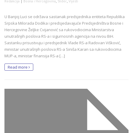
|
,
,
Redakcija
Bosna i Hercegovina
Slider
Vijesti
U Banjoj Luci se održava sastanak predsjednika entiteta Republika
Srpska Milorada Dodika i predsjedavajuće Predsjedništva Bosne i
Hercegovine Željke Cvijanović sa rukovodiocima Ministarstva
unutrašnjih poslova RS-a i sigurnosnih agencija na nivou BiH.
Sastanku prisustvuju i predsjednik Vlade RS-a Radovan Višković,
ministar unutrašnjih poslova RS-a Siniša Karan sa rukovodiocima
MUP-a, ministar finansija RS-a […]
Read more