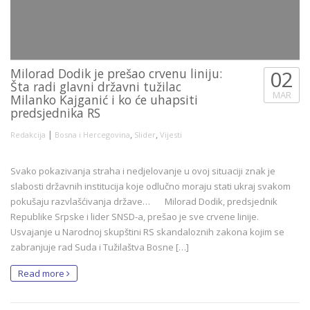
Milorad Dodik je prešao crvenu liniju:
02
Šta radi glavni državni tužilac
MAR
Milanko Kajganić i ko će uhapsiti
predsjednika RS
|
,
,
Redakcija
Bosna i Hercegovina
Slider
Vijesti
Svako pokazivanja straha i nedjelovanje u ovoj situaciji znak je
slabosti državnih institucija koje odlučno moraju stati ukraj svakom
pokušaju razvlašćivanja države… Milorad Dodik, predsjednik
Republike Srpske i lider SNSD-a, prešao je sve crvene linije.
Usvajanje u Narodnoj skupštini RS skandaloznih zakona kojim se
zabranjuje rad Suda i Tužilaštva Bosne […]
Read more