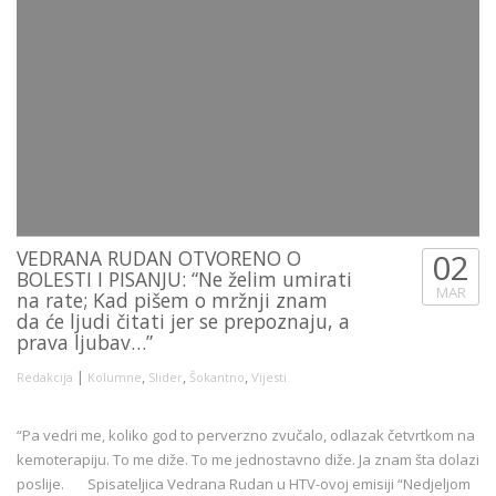
VEDRANA RUDAN OTVORENO O
02
BOLESTI I PISANJU: “Ne želim umirati
MAR
na rate; Kad pišem o mržnji znam
da će ljudi čitati jer se prepoznaju, a
prava ljubav…”
|
,
,
,
Redakcija
Kolumne
Slider
Šokantno
Vijesti
“Pa vedri me, koliko god to perverzno zvučalo, odlazak četvrtkom na
kemoterapiju. To me diže. To me jednostavno diže. Ja znam šta dolazi
poslije. Spisateljica Vedrana Rudan u HTV-ovoj emisiji “Nedjeljom