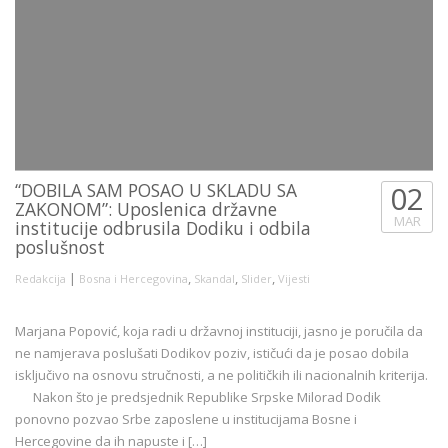
“DOBILA SAM POSAO U SKLADU SA
02
ZAKONOM”: Uposlenica državne
MAR
institucije odbrusila Dodiku i odbila
poslušnost
|
,
,
,
Redakcija
Bosna i Hercegovina
Skandal
Slider
Vijesti
Marjana Popović, koja radi u državnoj instituciji, jasno je poručila da
ne namjerava poslušati Dodikov poziv, ističući da je posao dobila
isključivo na osnovu stručnosti, a ne političkih ili nacionalnih kriterija.
Nakon što je predsjednik Republike Srpske Milorad Dodik
ponovno pozvao Srbe zaposlene u institucijama Bosne i
Hercegovine da ih napuste i […]