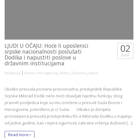
LJUDI U OČAJU: Hoće li uposlenici
02
srpske nacionalnosti poslušati
MAR
Dodika i napustiti poslove u
državnim institucijama
|
,
,
,
Redakcija
Bosna i Hercegovina
Slider
Šokantno
Vijesti
Ukoliko presuda postane pravosnažna, predsjednik Republike
Srpske Milorad Dodik neće moći obavljati nijednu funkciju zbog
pravnih posljedica koje su mu izrečene u presudi Suda Bosne i
Hercegovine, potvrđeno je iz Suda. Otkako je donijeta
prvostepena presuda predsjedniku RS-a Miloradu Dodiku u trajanju
od jedne godine, kao i mjera sigurnosti zabrane vršenja dužnosti […]
Read more