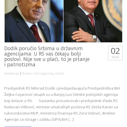
Dodik poručio Srbima u državnim
02
agencijama: U RS vas čekaju bolji
MAR
poslovi. Nije sve u plaći, to je pitanje
i patriotizma
|
,
Redakcija
Bosna i Hercegovina
Vijesti
Predsjednik RS Milorad Dodik i predsjedavajuća Predsjedništva BiH
Željka Cvijanović okupili su u Banjoj Luci čelnike policijskih agencija
koji dolaze iz RS. Sastanku prisustvovali i predsjednik Vlade RS
Radovan Višković, ministar unutrašnjih poslova RS Siniša Karan sa
rukovodiocima MUP, ministrica finansija RS Zora Vidović, direktor
Agencije za istrage i zaštitu (SIPA) BiH […]