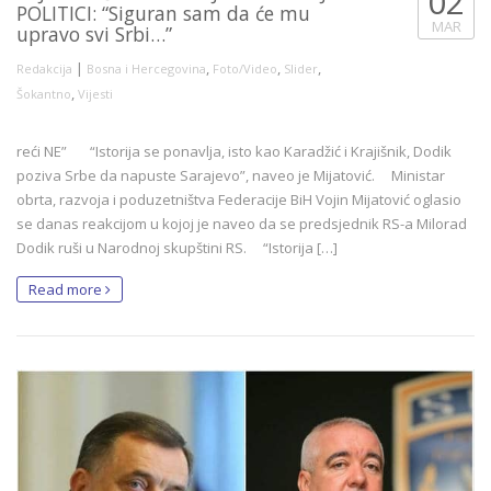
02
POLITICI: “Siguran sam da će mu
MAR
upravo svi Srbi…”
|
,
,
,
Redakcija
Bosna i Hercegovina
Foto/Video
Slider
,
Šokantno
Vijesti
reći NE” “Istorija se ponavlja, isto kao Karadžić i Krajišnik, Dodik
poziva Srbe da napuste Sarajevo”, naveo je Mijatović. Ministar
obrta, razvoja i poduzetništva Federacije BiH Vojin Mijatović oglasio
se danas reakcijom u kojoj je naveo da se predsjednik RS-a Milorad
Dodik ruši u Narodnoj skupštini RS. “Istorija […]
Read more