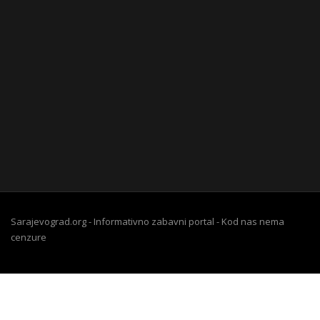
Sarajevograd.org - Informativno zabavni portal - Kod nas nema
cenzure