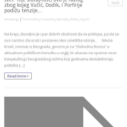
MAR
zbog kojeg Vučić, Dodik, i Porfirije
podižu tenzije…
|
,
,
,
,
Redakcija
Foto/Video
Kolumne
Skandal
Slider
Vijesti
Na kraju, dovoljno je i par dobrih okolnosti da se poklope, pa da se
ovo carstvo zla sruši i postaneo deo smetlišta istorije. Nikola
Krstić, novinar iz Beograda, govorio je za “Slobodnu Bosnu” o
aktualnom političkom trenutku u regiji, te ukazao na opasne veze
banjalučkog i beogradskog režima koji godinama destabiliziraju
političke […]
Read more