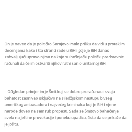
On je naveo da je političko Sarajevo imalo priliku da vidi u proteklim
decenijama kako i šta stranci rade u BiH i gdje je BiH danas
zahvaljujući upravo njima na koje su bošnjački politički predstavnici
računali da će im ostvariti njihov ratni san o unitarnoj BiH.
– Očigledan primjer im je Šmit koji se dobro preračunao i svoju
bahatost zasnivao isključivo na siledžijskom nastupu bivšeg
američkog ambasadora i najvećeg kriminalca koji je BiH i njene
narode doveo na sam rub propasti. Sada se Šmitovo bahaćenje
svela na jeftine provokacije i poneku upadicu, čisto da se prikaže da
je još tu.