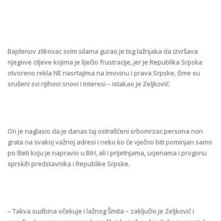
Bajdenov zlikovac svim silama gurao je tog lažnjaka da izvršava
njegove ciljeve kojima je liječio frustracije, jer je Republika Srpska
otvoreno rekla NE nasrtajima na imovinu i prava Srpske, čime su
srušeni svi njihovi snovi i interesi – istakao je Zeljković.
On je naglasio da je danas taj ostrašćeni srbomrzac persona non
grata na svakoj važnoj adresi i neko ko će vječno biti pominjan samo
po šteti koju je napravio u BiH, ali i prijetnjama, ucjenama i progonu
sprskih predstavnika i Republike Srpske.
– Takva sudbina očekuje i lažnog Šmita – zaključio je Zeljković i