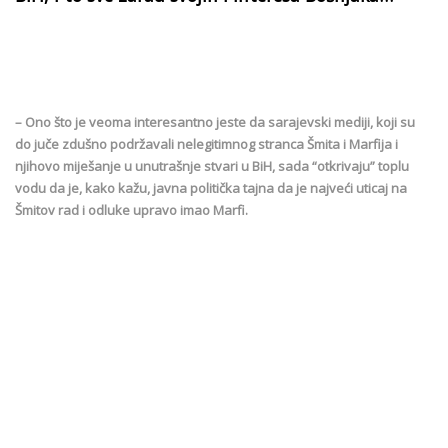
– Ono što je veoma interesantno jeste da sarajevski mediji, koji su
do juče zdušno podržavali nelegitimnog stranca Šmita i Marfija i
njihovo miješanje u unutrašnje stvari u BiH, sada “otkrivaju” toplu
vodu da je, kako kažu, javna politička tajna da je najveći uticaj na
Šmitov rad i odluke upravo imao Marfi.