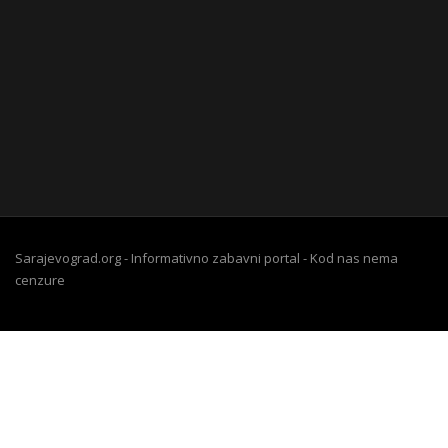
Sarajevograd.org - Informativno zabavni portal - Kod nas nema
cenzure