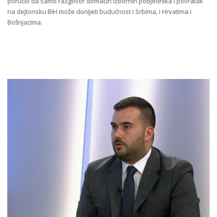
poručio da samo razgovor domaćih izbornih pobjednika i povratak
na dejtonsku BiH može donijeti budućnost i Srbima, i Hrvatima i
Bošnjacima.