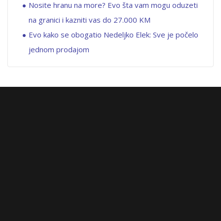
Nosite hranu na more? Evo šta vam mogu oduzeti
na granici i kazniti vas do 27.000 KM
Evo kako se obogatio Nedeljko Elek: Sve je počelo
jednom prodajom