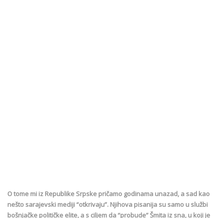
O tome mi iz Republike Srpske pričamo godinama unazad, a sad kao
nešto sarajevski mediji “otkrivaju”. Njihova pisanija su samo u službi
bošnjačke političke elite, a s ciljem da “probude” Šmita iz sna, u koji je