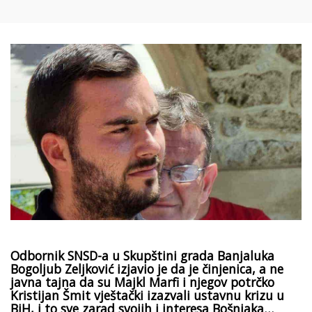
Odbornik SNSD-a u Skupštini grada Banjaluka
Bogoljub Zeljković izjavio je da je činjenica, a ne
javna tajna da su Majkl Marfi i njegov potrčko
Kristijan Šmit vještački izazvali ustavnu krizu u
BiH, i to sve zarad svojih i interesa Bošnjaka…