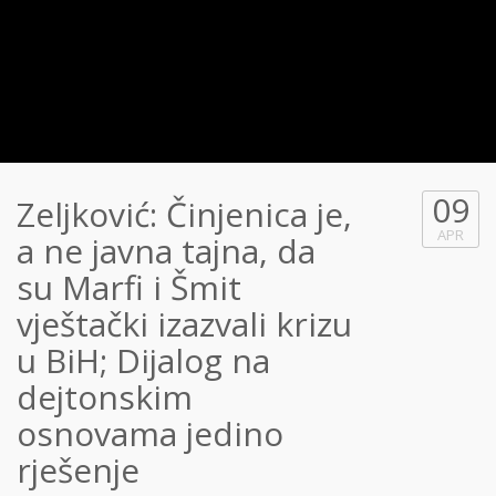
09
Zeljković: Činjenica je,
APR
a ne javna tajna, da
su Marfi i Šmit
vještački izazvali krizu
u BiH; Dijalog na
dejtonskim
osnovama jedino
rješenje