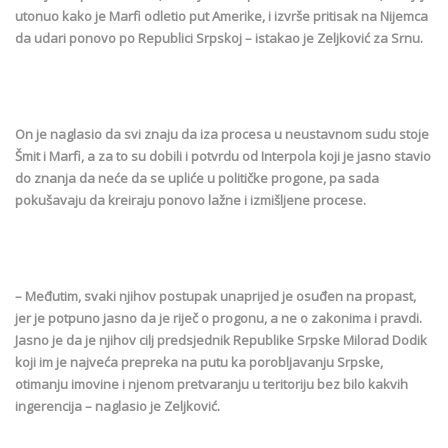
utonuo kako je Marfi odletio put Amerike, i izvrše pritisak na Nijemca
da udari ponovo po Republici Srpskoj – istakao je Zeljković za Srnu.
On je naglasio da svi znaju da iza procesa u neustavnom sudu stoje
Šmit i Marfi, a za to su dobili i potvrdu od Interpola koji je jasno stavio
do znanja da neće da se upliće u političke progone, pa sada
pokušavaju da kreiraju ponovo lažne i izmišljene procese.
– Međutim, svaki njihov postupak unaprijed je osuđen na propast,
jer je potpuno jasno da je riječ o progonu, a ne o zakonima i pravdi.
Јasno je da je njihov cilj predsjednik Republike Srpske Milorad Dodik
koji im je najveća prepreka na putu ka porobljavanju Srpske,
otimanju imovine i njenom pretvaranju u teritoriju bez bilo kakvih
ingerencija – naglasio je Zeljković.