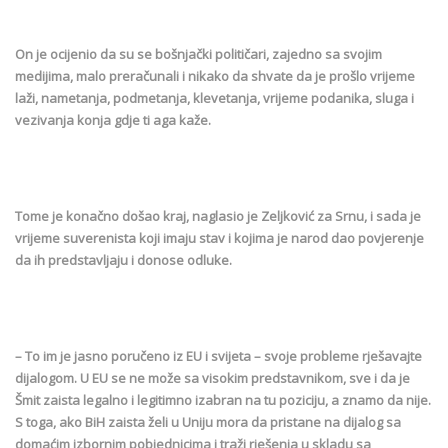
On je ocijenio da su se bošnjački političari, zajedno sa svojim
medijima, malo preračunali i nikako da shvate da je prošlo vrijeme
laži, nametanja, podmetanja, klevetanja, vrijeme podanika, sluga i
vezivanja konja gdje ti aga kaže.
Tome je konačno došao kraj, naglasio je Zeljković za Srnu, i sada je
vrijeme suverenista koji imaju stav i kojima je narod dao povjerenje
da ih predstavljaju i donose odluke.
– To im je jasno poručeno iz EU i svijeta – svoje probleme rješavajte
dijalogom. U EU se ne može sa visokim predstavnikom, sve i da je
Šmit zaista legalno i legitimno izabran na tu poziciju, a znamo da nije.
S toga, ako BiH zaista želi u Uniju mora da pristane na dijalog sa
domaćim izbornim pobjednicima i traži rješenja u skladu sa