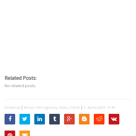
Related Posts:
No related posts.
|
,
,
|
Redakcija
Bosna i Hercegovina
Slider
Vijesti
9. Aprila 2025. 19:49