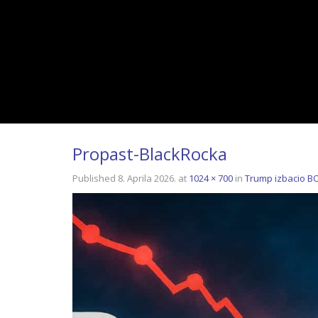
Propast-BlackRocka
Published
8. Aprila 2026.
at
1024 × 700
in
Trump izbacio B