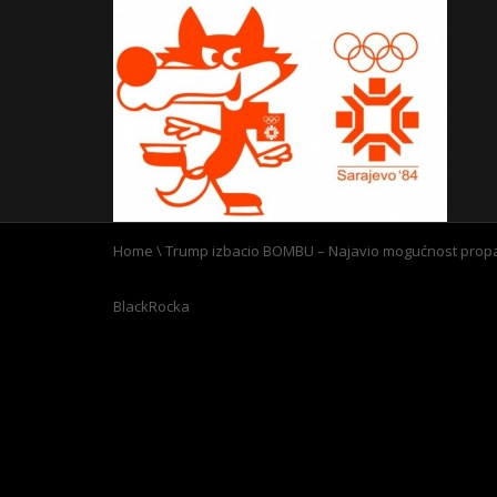
Home
\
Trump izbacio BOMBU – Najavio mogućnost propas
BlackRocka