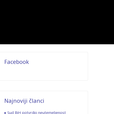
Facebook
Najnoviji članci
Sud BiH potvrdio neutemeljenost