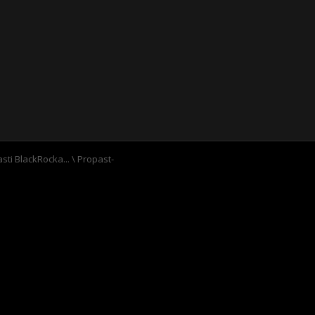
ti BlackRocka...
\
Propast-