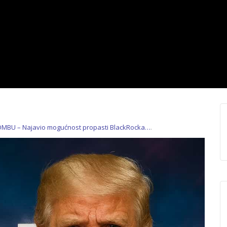
OMBU – Najavio mogućnost propasti BlackRocka…
.