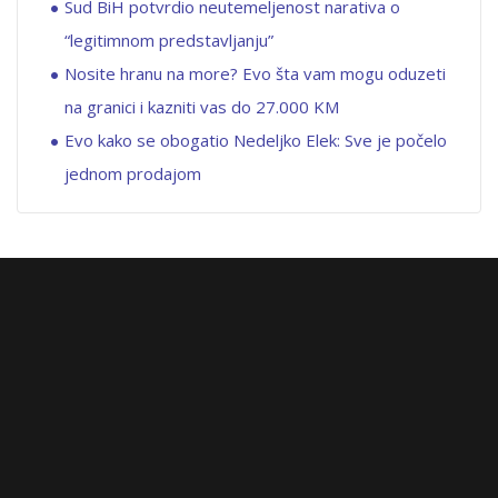
Sud BiH potvrdio neutemeljenost narativa o
“legitimnom predstavljanju”
Nosite hranu na more? Evo šta vam mogu oduzeti
na granici i kazniti vas do 27.000 KM
Evo kako se obogatio Nedeljko Elek: Sve je počelo
jednom prodajom