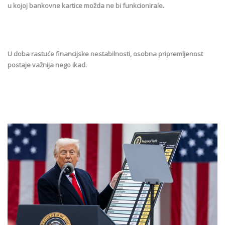
u kojoj bankovne kartice možda ne bi funkcionirale.
U doba rastuće financijske nestabilnosti, osobna pripremljenost
postaje važnija nego ikad.