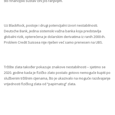
što financijski sustav čini još ranjivijim.
Uz BlackRock, postoje i drugi potencijalni izvori nestabilnosti.
Deutsche Bank, jedina sistemski važna banka koja predstavlja
globalni rizik, opterećena je dolarskim derivatima iz ranih 2000-ih.
Problem Credit Suissea nije riješen već samo prenesen na UBS.
Tržište zlata također pokazuje znakove nestabilnosti – sjetimo se
2020. godine kada je fizičko zlato postalo gotovo nemoguće kupiti po
službenim tržišnim cijenama, što je ukazivalo na moguće razdvajanje
vrijednosti fizičkog zlata od “papirnatog” zlata.