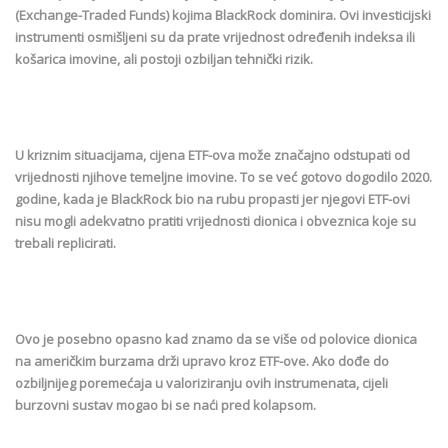
(Exchange-Traded Funds) kojima BlackRock dominira. Ovi investicijski
instrumenti osmišljeni su da prate vrijednost određenih indeksa ili
košarica imovine, ali postoji ozbiljan tehnički rizik.
U kriznim situacijama, cijena ETF-ova može značajno odstupati od
vrijednosti njihove temeljne imovine. To se već gotovo dogodilo 2020.
godine, kada je BlackRock bio na rubu propasti jer njegovi ETF-ovi
nisu mogli adekvatno pratiti vrijednosti dionica i obveznica koje su
trebali replicirati.
Ovo je posebno opasno kad znamo da se više od polovice dionica
na američkim burzama drži upravo kroz ETF-ove. Ako dođe do
ozbiljnijeg poremećaja u valoriziranju ovih instrumenata, cijeli
burzovni sustav mogao bi se naći pred kolapsom.