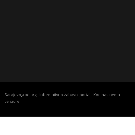
Sarajevograd.org - Informativno zabavni portal - Kod nas nema
cenzure