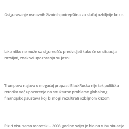
Osiguravanje osnovnih životnih potrepština za slučaj ozbiljnije krize.
Iako nitko ne može sa sigurnošću predvidjeti kako će se situacija
razvijati, znakovi upozorenja su jasni.
Trumpova najava o mogućoj propasti BlackRocka nije tek politička
retorika već upozorenje na strukturne probleme globalnog
financijskog sustava koji bi mogli rezultirati ozbiljnom krizom.
Rizici nisu samo teoretski – 2008. godine svijet je bio na rubu situacije