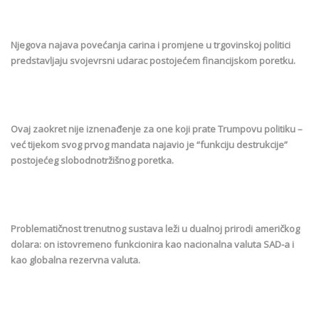
Njegova najava povećanja carina i promjene u trgovinskoj politici
predstavljaju svojevrsni udarac postojećem financijskom poretku.
Ovaj zaokret nije iznenađenje za one koji prate Trumpovu politiku –
već tijekom svog prvog mandata najavio je “funkciju destrukcije”
postojećeg slobodnotržišnog poretka.
Problematičnost trenutnog sustava leži u dualnoj prirodi američkog
dolara: on istovremeno funkcionira kao nacionalna valuta SAD-a i
kao globalna rezervna valuta.