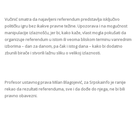
Vučinić smatra da najavljeni referendum predstavlja isključivo
političku igru bez ikakve pravne težine. Upozorava i na mogućnost
manipulacije izlaznošću, jer bi, kako kaže, vlast mogla pokušati da
organizuje referendum u istom ili veoma bliskom terminu vanrednim
izborima – dan za danom, pa čak i istog dana – kako bi dodatno
zbunili birače i stvorili lažnu sliku o velikoj izlaznosti.
Profesor ustavnog prava Milan Blagojević, za Srpskainfo je ranije
rekao da rezultati referenduma, sve i da dođe do njega, ne bi bili
pravno obavezni.