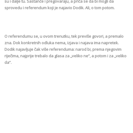
su i dalje tu. Sastanče i pregovaraju, a priča se da bi mogli da
sprovedu i referendum koji je najavio Dodik. Ali, o tom potom.
O referendumu se, u ovom trenutku, tek previše govori, a premalo
zna. Dok konkretnih odluka nema, izjava i najava ima napretek.
Dodik najavljuje čak više referenduma: narod bi, prema njegovim
riječima, najprije trebalo da glasa za „veliko ne“, a potom i za „veliko
da“.