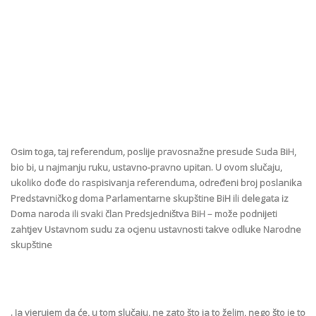
Osim toga, taj referendum, poslije pravosnažne presude Suda BiH,
bio bi, u najmanju ruku, ustavno-pravno upitan. U ovom slučaju,
ukoliko dođe do raspisivanja referenduma, određeni broj poslanika
Predstavničkog doma Parlamentarne skupštine BiH ili delegata iz
Doma naroda ili svaki član Predsjedništva BiH – može podnijeti
zahtjev Ustavnom sudu za ocjenu ustavnosti takve odluke Narodne
skupštine
. Ja vjerujem da će, u tom slučaju, ne zato što ja to želim, nego što je to