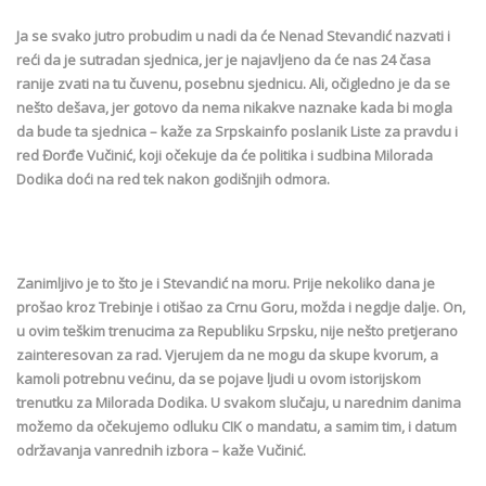
Ja se svako jutro probudim u nadi da će Nenad Stevandić nazvati i
reći da je sutradan sjednica, jer je najavljeno da će nas 24 časa
ranije zvati na tu čuvenu, posebnu sjednicu. Ali, očigledno je da se
nešto dešava, jer gotovo da nema nikakve naznake kada bi mogla
da bude ta sjednica – kaže za Srpskainfo poslanik Liste za pravdu i
red Đorđe Vučinić, koji očekuje da će politika i sudbina Milorada
Dodika doći na red tek nakon godišnjih odmora.
Zanimljivo je to što je i Stevandić na moru. Prije nekoliko dana je
prošao kroz Trebinje i otišao za Crnu Goru, možda i negdje dalje. On,
u ovim teškim trenucima za Republiku Srpsku, nije nešto pretjerano
zainteresovan za rad. Vjerujem da ne mogu da skupe kvorum, a
kamoli potrebnu većinu, da se pojave ljudi u ovom istorijskom
trenutku za Milorada Dodika. U svakom slučaju, u narednim danima
možemo da očekujemo odluku CIK o mandatu, a samim tim, i datum
održavanja vanrednih izbora – kaže Vučinić.