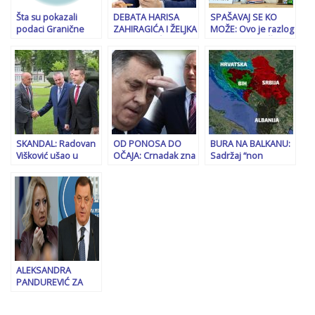
Šta su pokazali
DEBATA HARISA
SPAŠAVAJ SE KO
podaci Granične
ZAHIRAGIĆA I ŽELJKA
MOŽE: Ovo je razlog
policije: Kako je
AVRAMOVIĆA:
zbog kojeg je Željka
Dodik jučer
“Dodik nam je
Cvijanović dobila
otputovao u Srbiju i
pomogao da
vizu za ulazak u
kako će se vratiti
Sjedinjene
Američke Države…
SKANDAL: Radovan
OD PONOSA DO
BURA NA BALKANU:
Višković ušao u
OČAJA: Crnadak zna
Sadržaj “non
kasarnu Kozara
šta moćne sile misle
papera” koji je
uprkos Helezovoj
o vlasti u RS-u
zabrinuo Dodika i
naredbi da mu se
Vučića
zabrani ulaz
ALEKSANDRA
PANDUREVIĆ ZA
“SB” NAKON
DODIKOVE TUŽBE