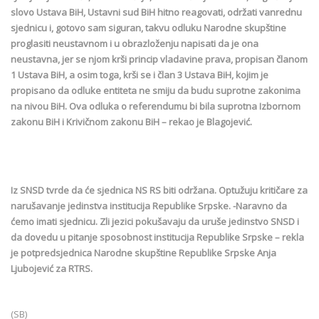
slovo Ustava BiH, Ustavni sud BiH hitno reagovati, održati vanrednu
sjednicu i, gotovo sam siguran, takvu odluku Narodne skupštine
proglasiti neustavnom i u obrazloženju napisati da je ona
neustavna, jer se njom krši princip vladavine prava, propisan članom
1 Ustava BiH, a osim toga, krši se i član 3 Ustava BiH, kojim je
propisano da odluke entiteta ne smiju da budu suprotne zakonima
na nivou BiH. Ova odluka o referendumu bi bila suprotna Izbornom
zakonu BiH i Krivičnom zakonu BiH – rekao je Blagojević.
Iz SNSD tvrde da će sjednica NS RS biti održana. Optužuju kritičare za
narušavanje jedinstva institucija Republike Srpske. -Naravno da
ćemo imati sjednicu. Zli jezici pokušavaju da uruše jedinstvo SNSD i
da dovedu u pitanje sposobnost institucija Republike Srpske – rekla
je potpredsjednica Narodne skupštine Republike Srpske Anja
Ljubojević za RTRS.
(SB)