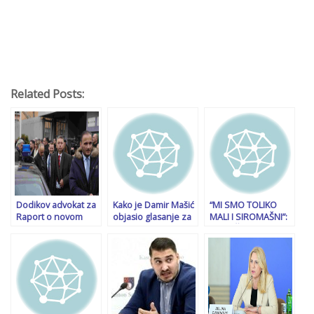
Related Posts:
Dodikov advokat za
Kako je Damir Mašić
“MI SMO TOLIKO
Raport o novom
objasio glasanje za
MALI I SIROMAŠNI”:
pozivu u Tužilaštvo
Zorana Krešića: On
Mirko Šarović
BiH: Neka predmet
je prošao sve jake i
odgovorio na
ustupe Tužilaštvu
rigorozne kontrole
pitanje šta bi on
RS
etičkih i moralnih
savjetovao Miloradu
standarda SDA
Dodiku da uradi…