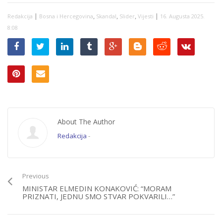
ZA KLEVETU: “Za sve
što sam rekla imam
|
,
,
,
|
Redakcija
Bosna i Hercegovina
Skandal
Slider
Vijesti
16. Augusta 2025.
dokaze, Kim Jong Un
je možda veći
8:08
demokrata od
Dodika”
About The Author
Redakcija
-
Previous
MINISTAR ELMEDIN KONAKOVIĆ: “MORAM
PRIZNATI, JEDNU SMO STVAR POKVARILI…”