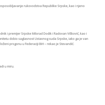
lj onesposobljavanje rukovodstva Republike Srpske, kao i njeno
nik i premijer Srpske Milorad Dodik i Radovan Višković, kao i
munitetu dobio saglasnost Ustavnog suda Srpske, iako ga je van
zloženi progonu u Federaciji BiH – rekao je Stevandić.
adi u miru.