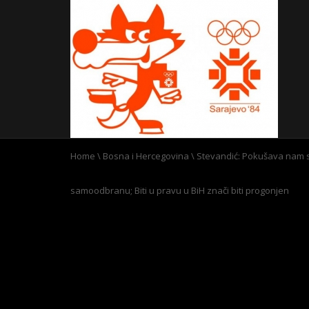
Home
\
Bosna i Hercegovina
\
Stevandić: Pokušava nam 
samoodbranu; Biti u pravu u BiH znači biti progonjen