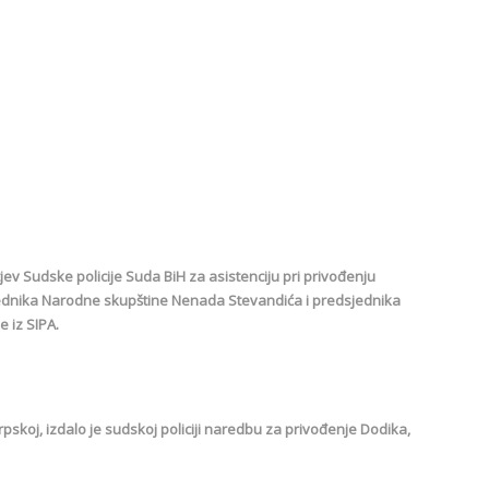
tjev Sudske policije Suda BiH za asistenciju pri privođenju
ednika Narodne skupštine Nenada Stevandića i predsjednika
 iz SIPA.
Srpskoj, izdalo je sudskoj policiji naredbu za privođenje Dodika,