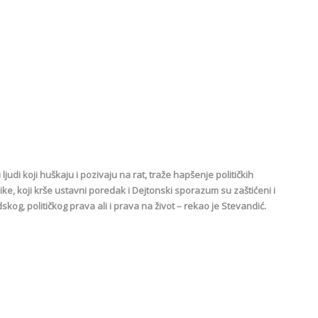
judi koji huškaju i pozivaju na rat, traže hapšenje političkih
ike, koji krše ustavni poredak i Dejtonski sporazum su zaštićeni i
g, političkog prava ali i prava na život – rekao je Stevandić.