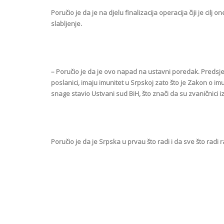
Poručio je da je na djelu finalizacija operacija čiji je ci
slabljenje.
– Poručio je da je ovo napad na ustavni poredak. Predsjed
poslanici, imaju imunitet u Srpskoj zato što je Zakon o i
snage stavio Ustvani sud BiH, što znači da su zvaničnici i
Poručio je da je Srpska u prvau što radi i da sve što radi r