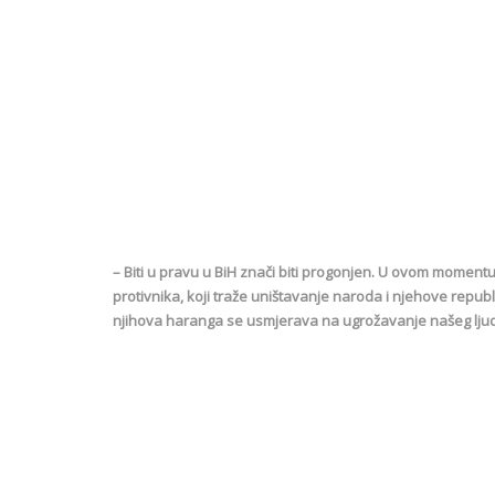
– Biti u pravu u BiH znači biti progonjen. U ovom momentu l
protivnika, koji traže uništavanje naroda i njehove republ
njihova haranga se usmjerava na ugrožavanje našeg ljudsko