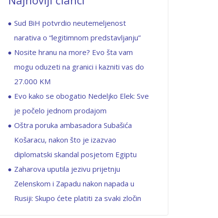
Najnoviji članci
Sud BiH potvrdio neutemeljenost
narativa o “legitimnom predstavljanju”
Nosite hranu na more? Evo šta vam
mogu oduzeti na granici i kazniti vas do
27.000 KM
Evo kako se obogatio Nedeljko Elek: Sve
je počelo jednom prodajom
Oštra poruka ambasadora Subašića
Košaracu, nakon što je izazvao
diplomatski skandal posjetom Egiptu
Zaharova uputila jezivu prijetnju
Zelenskom i Zapadu nakon napada u
Rusiji: Skupo ćete platiti za svaki zločin