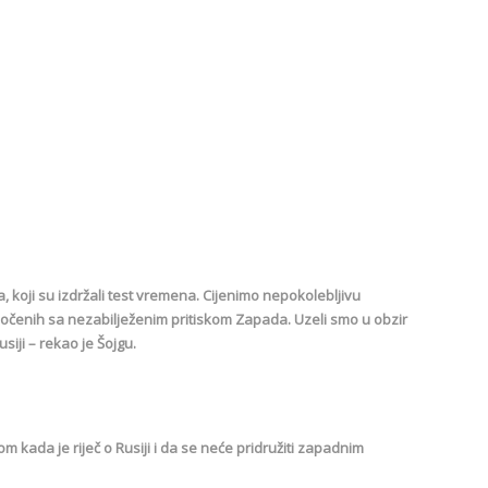
 koji su izdržali test vremena. Cijenimo nepokolebljivu
čenih sa nezabilježenim pritiskom Zapada. Uzeli smo u obzir
iji – rekao je Šojgu.
m kada je riječ o Rusiji i da se neće pridružiti zapadnim