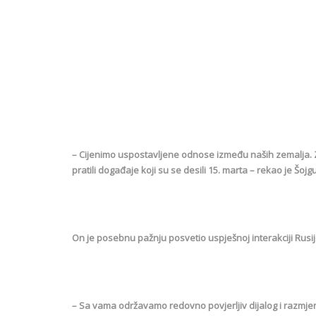
– Cijenimo uspostavljene odnose između naših zemalja.
pratili događaje koji su se desili 15. marta – rekao je Šojgu
On je posebnu pažnju posvetio uspješnoj interakciji Rusi
– Sa vama održavamo redovno povjerljiv dijalog i razmjen