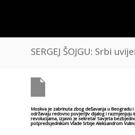
SERGEJ ŠOJGU: Srbi uvij
Moskva je zabrinuta zbog dešavanja u Beogradu i uč
održavaju redovno povjerljiv dijalog i razmjenjuju
revolucijama, izjavio je sekretar Savjeta bezbjedn
potpredsjednikom Vlade Srbije Aleksandrom Vulin