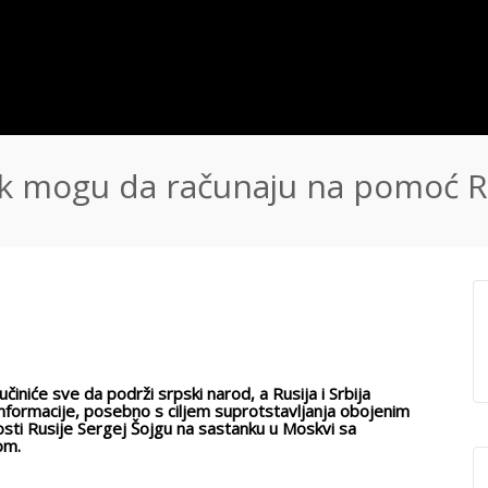
ek mogu da računaju na pomoć R
iniće sve da podrži srpski narod, a Rusija i Srbija
 informacije, posebno s ciljem suprotstavljanja obojenim
osti Rusije Sergej Šojgu na sastanku u Moskvi sa
om.