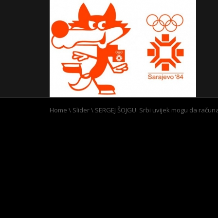
Home
\
Slider
\
SERGEJ ŠOJGU: Srbi uvijek mogu da račun