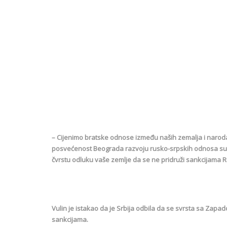
– Cijenimo bratske odnose između naših zemalja i naroda,
posvećenost Beograda razvoju rusko-srpskih odnosa suo
čvrstu odluku vaše zemlje da se ne pridruži sankcijama Rus
Vulin je istakao da je Srbija odbila da se svrsta sa Zapado
sankcijama.