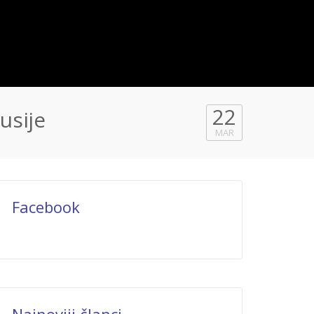
22
usije
MAR
Facebook