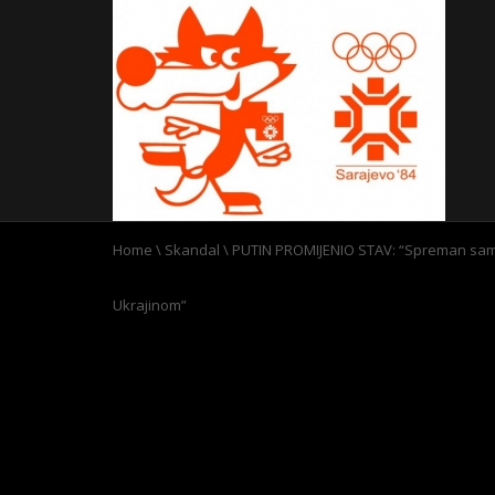
Home
\
Skandal
\
PUTIN PROMIJENIO STAV: “Spreman sam
Ukrajinom”