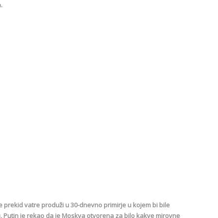
.
 prekid vatre produži u 30-dnevno primirje u kojem bi bile
, Putin je rekao da je Moskva otvorena za bilo kakve mirovne