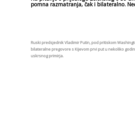
pomna razmatranja, čak i bilateralno. Neć
Ruski predsjednik Vladimir Putin, pod pritiskom Washingt
bilateralne pregovore s Kijevom prvi put u nekoliko godi
uskrsnog primirja.