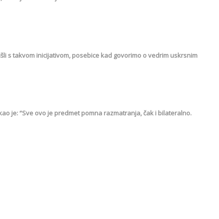
zišli s takvom inicijativom, posebice kad govorimo o vedrim uskrsnim
ao je: “Sve ovo je predmet pomna razmatranja, čak i bilateralno.