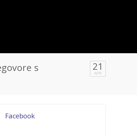
21
egovore s
APR
Facebook