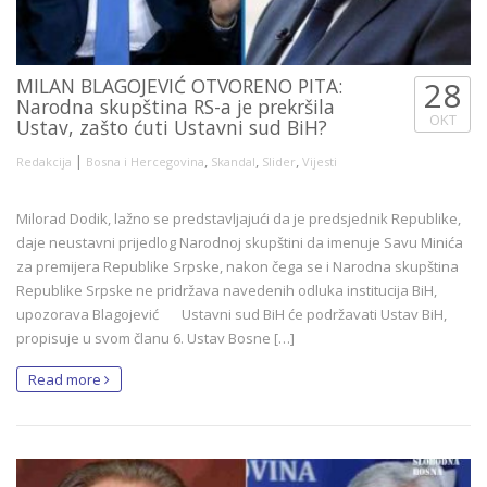
MILAN BLAGOJEVIĆ OTVORENO PITA:
28
Narodna skupština RS-a je prekršila
OKT
Ustav, zašto ćuti Ustavni sud BiH?
|
,
,
,
Redakcija
Bosna i Hercegovina
Skandal
Slider
Vijesti
Milorad Dodik, lažno se predstavljajući da je predsjednik Republike,
daje neustavni prijedlog Narodnoj skupštini da imenuje Savu Minića
za premijera Republike Srpske, nakon čega se i Narodna skupština
Republike Srpske ne pridržava navedenih odluka institucija BiH,
upozorava Blagojević Ustavni sud BiH će podržavati Ustav BiH,
propisuje u svom članu 6. Ustav Bosne […]
Read more