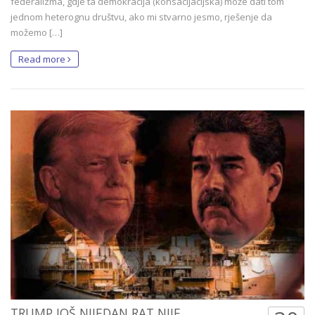
federalizma, gdje ta demokracija (konsacijacijska) može dati tom
jednom heterognu društvu, ako mi stvarno jesmo, rješenje da
možemo […]
Read more
TRUMP JOŠ NIJEDAN RAT NIJE