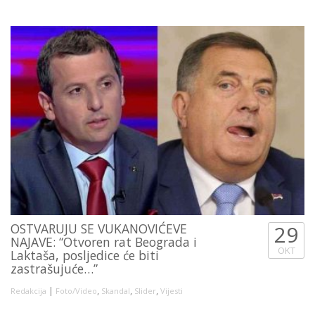
OSTVARUJU SE VUKANOVIĆEVE
29
NAJAVE: “Otvoren rat Beograda i
OKT
Laktaša, posljedice će biti
zastrašujuće…”
|
,
,
,
Redakcija
Foto/Video
Skandal
Slider
Vijesti