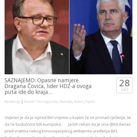
SAZNAJEMO: Opasne namjere
28
Dragana Čovića, lider HDZ-a ovoga
OKT
puta ide do kraja…
|
,
,
,
Redakcija
Bosna i Hercegovina
Skandal
Slider
Vijesti
Uvjeren je da je ispred BiH vrijeme u kojem će se pronaći rješenje, te
da će budućnost biti europska. Ja bih rekao da je ona (BiH) danas
pred vratima nekog konsocijacijskog ambijenta uređenja BiH,