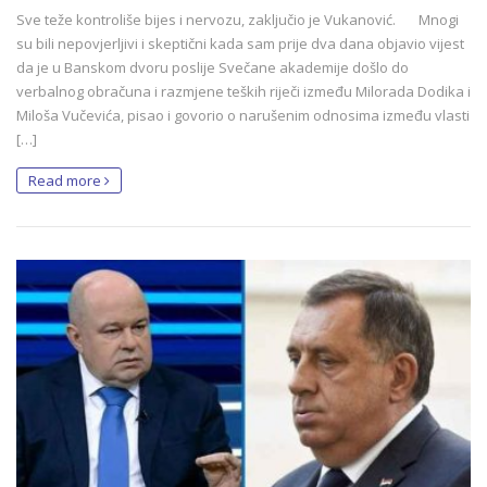
Sve teže kontroliše bijes i nervozu, zaključio je Vukanović. Mnogi
su bili nepovjerljivi i skeptični kada sam prije dva dana objavio vijest
da je u Banskom dvoru poslije Svečane akademije došlo do
verbalnog obračuna i razmjene teških riječi između Milorada Dodika i
Miloša Vučevića, pisao i govorio o narušenim odnosima između vlasti
[…]
Read more