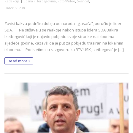
|
,
,
,
Redakcija
Bosna i Hercegovina
Foto/Video
Skandal
,
Slider
Vijesti
Zavisi kakvu podršku dobiju od naroda i glasača”, poručio je lider
SDA. Ne stišavaju se reakcije nakon istupa lidera SDA Bakira
Izetbegović koji je najavio pobjedu svoje stranke na izborima
sljedeće godine, kazavši da je put za pobjedu trasiran na lokalnim
izborima. Podsjetimo, u razgovoru za RTV USK, Izetbegović je […]
Read more