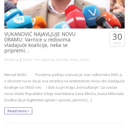
VUKANOVIĆ NAJAVLJUJE NOVU
30
DRAMU: Varnice u redovima
AUG
vladajuće koalicije, neka se
pripremi…
|
,
,
,
Redakcija
Bosna i Hercegovina
Skandal
Slider
Vijesti
Nenad Nešić… Posebnu pažnju izazvao je stav odbornika DNS-a,
s obzirom na to da je ova stranka na entitetskom nivou dio vladajuće
koalicije sa SNSD-om. I dok su pri kraju „konsultacije“ za sastav
nove Vlade Republike Srbije mandatara Save Minića, kuma Milorada
Dodika čiji je legitimitet upitan i sporan, javnost […]
Read more