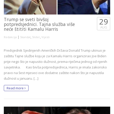
Trump se sveti bivšoj
29
potpredsjednici. Tajna služba više
AUG
neće štititi Kamalu Harris
|
,
,
Redakcija
Skandal
Slider
Vijesti
Predsjednik Sjedinjenih Američkih Država Donald Trump ukinuo je
zaštitu Tajne službe koju je za Kamalu Harris organizirao Joe Biden
prije nego što je napustio dužnost, prema riječima jednog od njenih
savjetnika. Kao bivša potpredsjednica, Harris je imala zakonsko
pravo na šest mjeseci ove dodatne zaštite nakon što je napustila
dužnost u januaru. […]
Read more