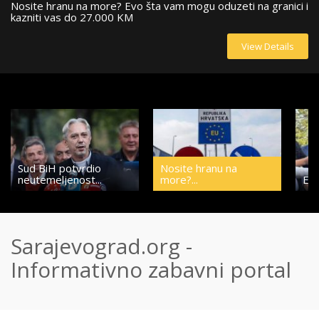
i i
Evo kako se obogatio Nedeljko Elek: Sve je počelo jednom
Oš
prodajom
iz
View Details
Sud BiH potvrdio
Nosite hranu na
neutemeljenost...
more?...
Evo
Sarajevograd.org -
Informativno zabavni portal