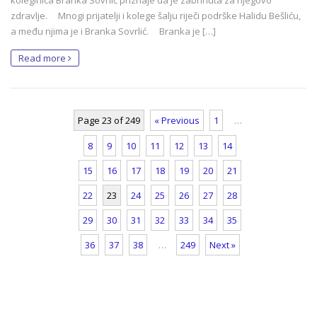
zdravlje. Mnogi prijatelji i kolege šalju riječi podrške Halidu Bešliću,
a među njima je i Branka Sovrlić. Branka je […]
Read more
Page 23 of 249
« Previous
1
…
8
9
10
11
12
13
14
15
16
17
18
19
20
21
22
23
24
25
26
27
28
29
30
31
32
33
34
35
36
37
38
…
249
Next »