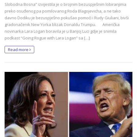
Slobodna Bosna” izvijestila je o brojnim bezuspješnim lobiranjima
preko osuđenog pa pomilovanog Roda Blagojevicha, a ne tako
davno Dodiku je bezuspješno pokušao pomoći i Rudy Giuliani, bivši
gradonačenik New Yorka blizak Donaldu Trumpu. Američka
novinarka Lara Logan boravila je u Banjoj Luci gdje je snimila
podkast “Going Rogue with Lara Logan” sa […]
Read more