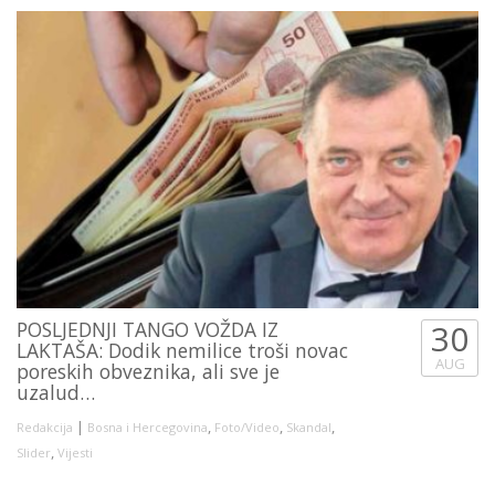
POSLJEDNJI TANGO VOŽDA IZ
30
LAKTAŠA: Dodik nemilice troši novac
AUG
poreskih obveznika, ali sve je
uzalud…
|
,
,
,
Redakcija
Bosna i Hercegovina
Foto/Video
Skandal
,
Slider
Vijesti