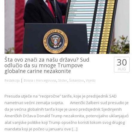
Šta ovo znači za našu državu? Sud
30
odlučio da su mnoge Trumpove
AUG
globalne carine nezakonite
|
,
,
,
Redakcija
Bosna i Hercegovina
Slider
Šokantno
Vijesti
Presuda utječe na “recipročne” tarife, koje je predsjednik SAD
nametnuo većini zemalja svijeta. Američki žalbeni sud presudio je
da je većina globalnih tarifa koje je uveo predsjednik Sjedinjenih
Američkih Država Donald Trump nezakonita, potencijalno uklanjajući
alat vanjske politike koji Trump opsežno koristi tokom svog drugog
mandata koji je počeo u januaru ove […]