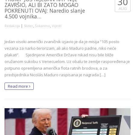
30
ZAVRŠIO, ALI BI ZATO MOGAO
AUG
POKRENUTI OVAJ: Naredio slanje
4.500 vojnika…
|
,
,
Redakcija
Slider
Šokantno
Vijesti
Jedan visoki američki zvaničnik izjavio je da je misija “105 posto
vezana za narko-terorizam, ali ako Maduro padne, niko neće
plakati”. Sjedinjene Američke Države nikad nisu bile bliže
oružanom sukobu s Venecuelom. Uz obalu te zemlje raspoređena je
potpuno opremljena američka flota ratnih brodova, a za
predsjednika Nicolás Maduro raspisana je nagrada […]
Read more