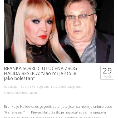
BRANKA SOVRLIĆ UTUČENA ZBOG
29
HALIDA BEŠLIĆA: “Žao mi je što je
AUG
jako bolestan”
|
,
,
,
Redakcija
Bosna i Hercegovina
Foto/Video
Magazin
,
,
Slider
Šokantno
Vijesti
Branka je Halidova dugogodišnja prijateljica i sa njom je snimio duet
“Rana jesen”. Pjevač Halid Bešlić je hospitalizovan, a njegova
koleginica Branka Sovrlić priznaje da je zabrinuta za njegovo