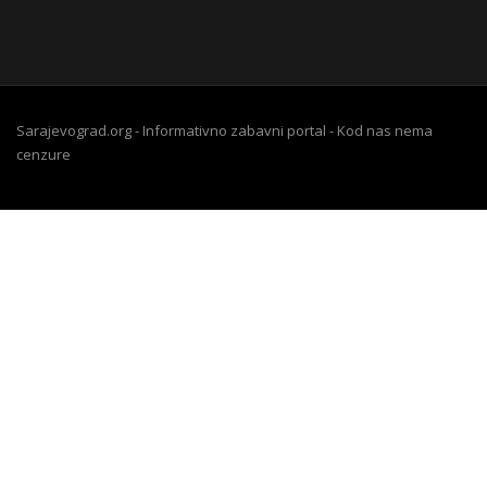
Sarajevograd.org - Informativno zabavni portal - Kod nas nema
cenzure