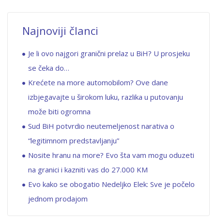
Najnoviji članci
Je li ovo najgori granični prelaz u BiH? U prosjeku
se čeka do…
Krećete na more automobilom? Ove dane
izbjegavajte u širokom luku, razlika u putovanju
može biti ogromna
Sud BiH potvrdio neutemeljenost narativa o
“legitimnom predstavljanju”
Nosite hranu na more? Evo šta vam mogu oduzeti
na granici i kazniti vas do 27.000 KM
Evo kako se obogatio Nedeljko Elek: Sve je počelo
jednom prodajom