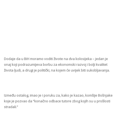
Dodaje da u BiH moramo voditi živote na dva kolosijeka – jedan je
onaj koji podrazumijeva borbu za ekonomski razvoj i bolji kvalitet
života ljudi, a drugi je politički, na kojem će uvijek biti sukobljavanja.
Između ostalog, imao je i poruku za, kako je kazao, komšije Bošnjake
koje je pozvao da “konačno odbace tutore zbog kojih su u prošlosti
stradali.”