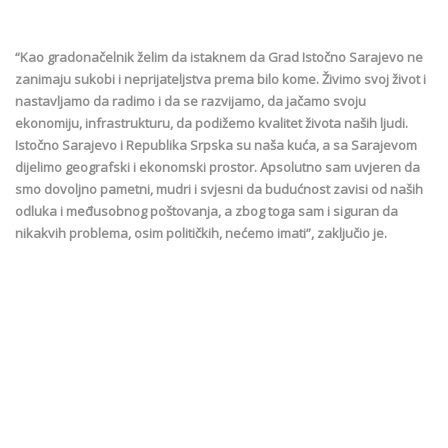
“Kao gradonačelnik želim da istaknem da Grad Istočno Sarajevo ne
zanimaju sukobi i neprijateljstva prema bilo kome. Živimo svoj život i
nastavljamo da radimo i da se razvijamo, da jačamo svoju
ekonomiju, infrastrukturu, da podižemo kvalitet života naših ljudi.
Istočno Sarajevo i Republika Srpska su naša kuća, a sa Sarajevom
dijelimo geografski i ekonomski prostor. Apsolutno sam uvjeren da
smo dovoljno pametni, mudri i svjesni da budućnost zavisi od naših
odluka i međusobnog poštovanja, a zbog toga sam i siguran da
nikakvih problema, osim političkih, nećemo imati”, zaključio je.