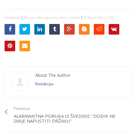
|
,
,
|
Redakcija
Bosna i Hercegovina
Slider
Vijesti
7. Marta 2025. 2:23
About The Author
Redakcija
-
Previous
ALARMANTNA PORUKA IZ ŠVEDSKE: “DODIK NE
SMIJE NAPUSTITI DRŽAVU”