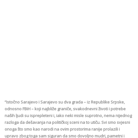
“Istočno Sarajevo i Sarajevo su dva grada – iz Republike Srpske,
odnosno FBiH – koji najbliže graniče, svakodnevni životi i potrebe
naših ljudi su isprepleteni i, iako neki misle suprotno, nema nijednog
razloga da dešavanja na političkoj sceni na to utiču. Svi smo svjesni
onoga što smo kao narodi na ovim prostorima ranije prolazili i
upravo zbog toga sam siguran da smo dovoljno mudri, pametni i