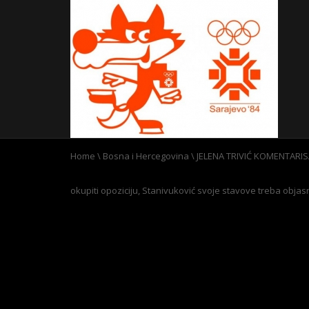
Home
\
Bosna i Hercegovina
\
JELENA TRIVIĆ KOMENTARIS
okupiti opoziciju, Stanivuković svoje stavove treba objasni