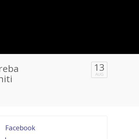
13
reba
AUG
iti
Facebook