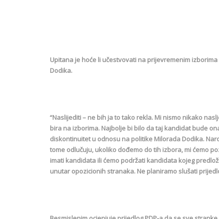
Upitana je hoće li učestvovati na prijevremenim izborima 
Dodika.
“Naslijediti – ne bih ja to tako rekla. Mi nismo nikako nasl
bira na izborima. Najbolje bi bilo da taj kandidat bude onaj
diskontinuitet u odnosu na politike Milorada Dodika. Naro
tome odlučuju, ukoliko dođemo do tih izbora, mi ćemo poz
imati kandidata ili ćemo podržati kandidata kojeg predlo
unutar opozicionih stranaka. Ne planiramo slušati prijedl
Besmislenim ocjenjuje prijedlog PDP-a da se sve stranke