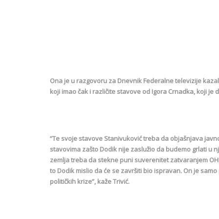
Ona je u razgovoru za Dnevnik Federalne televizije kaza
koji imao čak i različite stavove od Igora Crnadka, koji je 
“Te svoje stavove Stanivuković treba da objašnjava javnost
stavovima zašto Dodik nije zaslužio da budemo grlati u 
zemlja treba da stekne puni suverenitet zatvaranjem OHR-
to Dodik mislio da će se završiti bio ispravan. On je sam
političkih krize”, kaže Trivić.