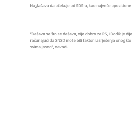
Naglašava da očekuje od SDS-a, kao najveće opozicione 
“Dešava se što se dešava, nije dobro za RS, i Dodik je di
računajući da SNSD može biti faktor razrješenja onog što s
svima jasno”, navodi.