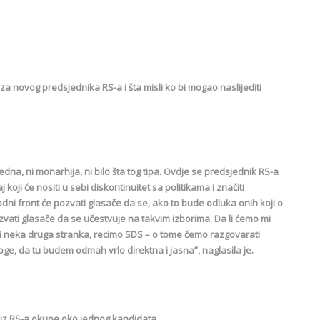
za novog predsjednika RS-a i šta misli ko bi mogao naslijediti
jedna, ni monarhija, ni bilo šta tog tipa. Ovdje se predsjednik RS-a
 koji će nositi u sebi diskontinuitet sa politikama i značiti
dni front će pozvati glasače da se, ako to bude odluka onih koji o
vati glasače da se učestvuje na takvim izborima. Da li ćemo mi
ži neka druga stranka, recimo SDS – o tome ćemo razgovarati
oge, da tu budem odmah vrlo direktna i jasna”, naglasila je.
 iz RS-a okupe oko jednog kandidata.