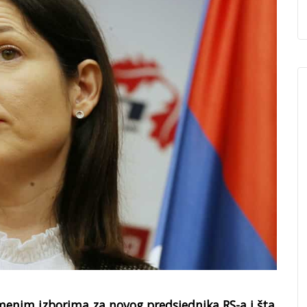
emenim izborima za novog predsjednika RS-a i šta