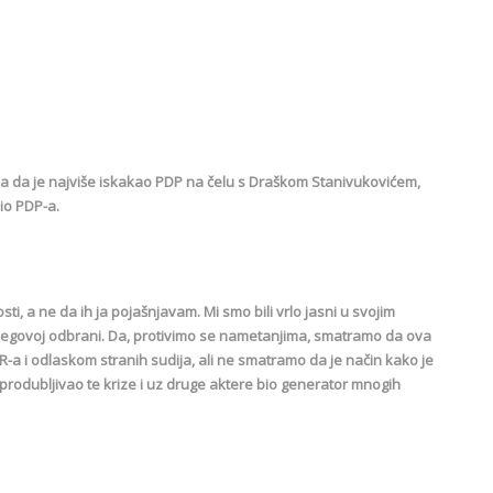
la da je najviše iskakao PDP na čelu s Draškom Stanivukovićem,
dio PDP-a.
i, a ne da ih ja pojašnjavam. Mi smo bili vrlo jasni u svojim
njegovoj odbrani. Da, protivimo se nametanjima, smatramo da ova
a i odlaskom stranih sudija, ali ne smatramo da je način kako je
o produbljivao te krize i uz druge aktere bio generator mnogih