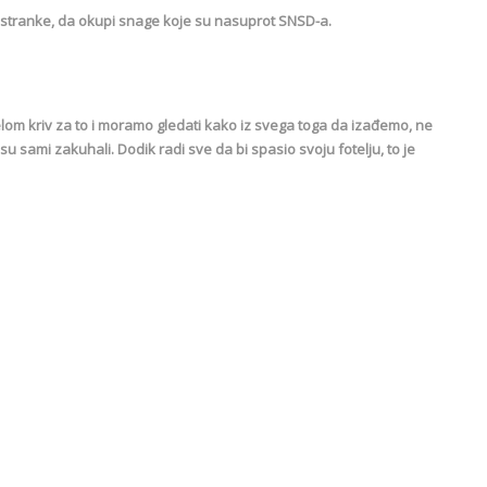
stranke, da okupi snage koje su nasuprot SNSD-a.
jelom kriv za to i moramo gledati kako iz svega toga da izađemo, ne
u sami zakuhali. Dodik radi sve da bi spasio svoju fotelju, to je