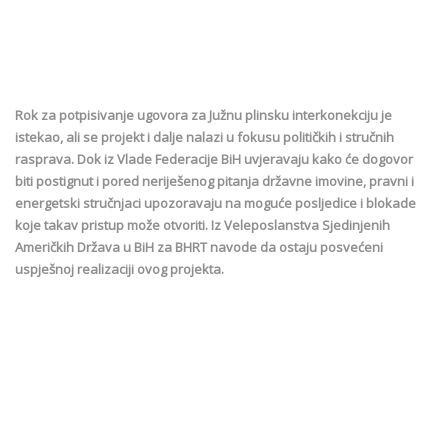
Rok za potpisivanje ugovora za Južnu plinsku interkonekciju je
istekao, ali se projekt i dalje nalazi u fokusu političkih i stručnih
rasprava. Dok iz Vlade Federacije BiH uvjeravaju kako će dogovor
biti postignut i pored neriješenog pitanja državne imovine, pravni i
energetski stručnjaci upozoravaju na moguće posljedice i blokade
koje takav pristup može otvoriti. Iz Veleposlanstva Sjedinjenih
Američkih Država u BiH za BHRT navode da ostaju posvećeni
uspješnoj realizaciji ovog projekta.