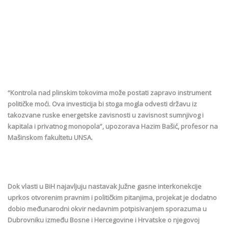
“Kontrola nad plinskim tokovima može postati zapravo instrument
političke moći. Ova investicija bi stoga mogla odvesti državu iz
takozvane ruske energetske zavisnosti u zavisnost sumnjivog i
kapitala i privatnog monopola”, upozorava Hazim Bašić, profesor na
Mašinskom fakultetu UNSA.
Dok vlasti u BiH najavljuju nastavak Južne gasne interkonekcije
uprkos otvorenim pravnim i političkim pitanjima, projekat je dodatno
dobio međunarodni okvir nedavnim potpisivanjem sporazuma u
Dubrovniku između Bosne i Hercegovine i Hrvatske o njegovoj