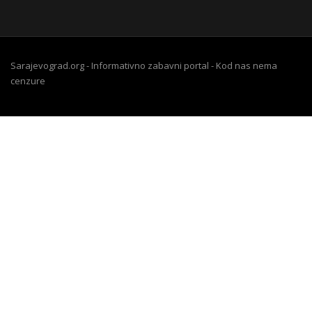
Sarajevograd.org - Informativno zabavni portal - Kod nas nema
cenzure