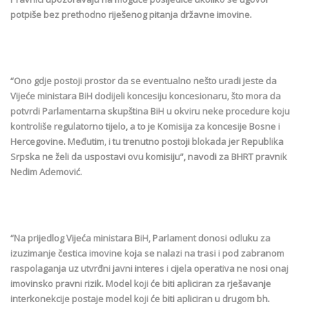
potpiše bez prethodno riješenog pitanja državne imovine.
“Ono gdje postoji prostor da se eventualno nešto uradi jeste da
Vijeće ministara BiH dodijeli koncesiju koncesionaru, što mora da
potvrdi Parlamentarna skupština BiH u okviru neke procedure koju
kontroliše regulatorno tijelo, a to je Komisija za koncesije Bosne i
Hercegovine. Međutim, i tu trenutno postoji blokada jer Republika
Srpska ne želi da uspostavi ovu komisiju”, navodi za BHRT pravnik
Nedim Ademović.
“Na prijedlog Vijeća ministara BiH, Parlament donosi odluku za
izuzimanje čestica imovine koja se nalazi na trasi i pod zabranom
raspolaganja uz utvrđni javni interes i cijela operativa ne nosi onaj
imovinsko pravni rizik. Model koji će biti apliciran za rješavanje
interkonekcije postaje model koji će biti apliciran u drugom bh.