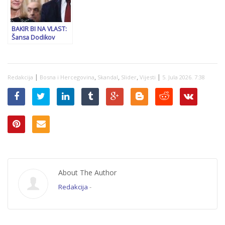
BAKIR BI NA VLAST:
Šansa Dodikov
odlazak iz politike…
|
,
,
,
|
Redakcija
Bosna i Hercegovina
Skandal
Slider
Vijesti
5. Jula 2026. 7:38
About The Author
Redakcija
-