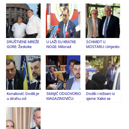
zabrinuo Dodika i
DODIKOVE TUŽBE
“Apelujem na
Vučića
ZA KLEVETU: “Za sve
Konakovića da mi
što sam rekla imam
vrati bager, evo
dokaze, Kim Jong Un
njemu i Forti
je možda veći
mišolovka”
demokrata od
Dodika”
DRUŠTVENE MREŽE
U LAŽI SU KRATKE
SCHMIDT U
GORE: Žestoke
NOGE: Milorad
MOSTARU: Umjesto
reakcije na istupe
Dodik otkrio dolazi li
na zakonitost,
Milorada Dodika i
na sjednicu
pozvao na dijalog i
Viktora Orbana
Apelacionog vijeća,
kompromis!
nakon sastanka u
pa ponovo
Budimpešti…
obmanuo javnost…
Konaković: Dodik je
SMAJIĆ ODGOVORIO
Dodik i režiseri iz
u strahu od
MAGAZINOVIĆU:
sjene: Kakvi se
presude, krenut će
“Saša, sjedi jedan!
dogovori kuju u
u dalju
Kad naučiš gradivo –
pozadini?
radikalizaciju. Zato
ponovo ću te
priprema rezervni
preslušati”
sastav policije