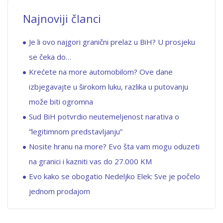
Najnoviji članci
Je li ovo najgori granični prelaz u BiH? U prosjeku
se čeka do…
Krećete na more automobilom? Ove dane
izbjegavajte u širokom luku, razlika u putovanju
može biti ogromna
Sud BiH potvrdio neutemeljenost narativa o
“legitimnom predstavljanju”
Nosite hranu na more? Evo šta vam mogu oduzeti
na granici i kazniti vas do 27.000 KM
Evo kako se obogatio Nedeljko Elek: Sve je počelo
jednom prodajom