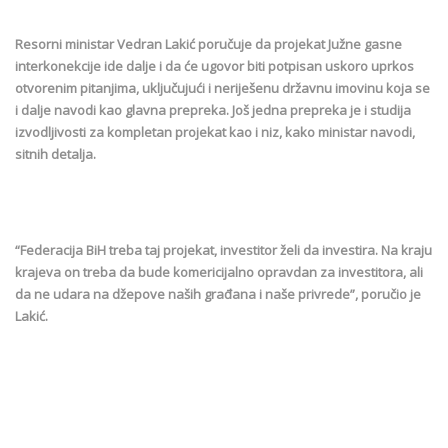
Resorni ministar Vedran Lakić poručuje da projekat Južne gasne
interkonekcije ide dalje i da će ugovor biti potpisan uskoro uprkos
otvorenim pitanjima, uključujući i neriješenu državnu imovinu koja se
i dalje navodi kao glavna prepreka. Još jedna prepreka je i studija
izvodljivosti za kompletan projekat kao i niz, kako ministar navodi,
sitnih detalja.
“Federacija BiH treba taj projekat, investitor želi da investira. Na kraju
krajeva on treba da bude komericijalno opravdan za investitora, ali
da ne udara na džepove naših građana i naše privrede”, poručio je
Lakić.