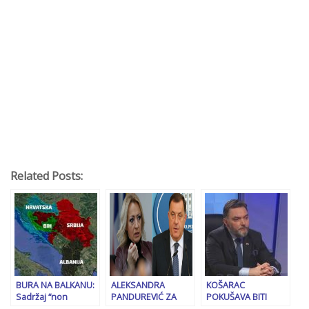
Related Posts:
BURA NA BALKANU:
ALEKSANDRA
KOŠARAC
Sadržaj “non
PANDUREVIĆ ZA
POKUŠAVA BITI
papera” koji je
“SB” NAKON
DUHOVIT: