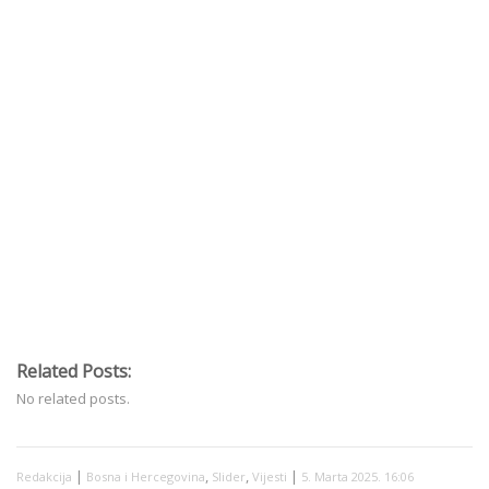
Related Posts:
No related posts.
|
,
,
|
Redakcija
Bosna i Hercegovina
Slider
Vijesti
5. Marta 2025. 16:06