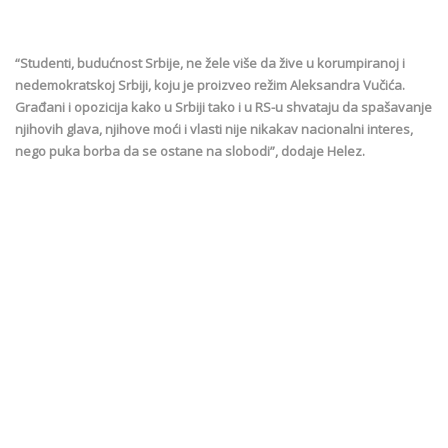
“Studenti, budućnost Srbije, ne žele više da žive u korumpiranoj i
nedemokratskoj Srbiji, koju je proizveo režim Aleksandra Vučića.
Građani i opozicija kako u Srbiji tako i u RS-u shvataju da spašavanje
njihovih glava, njihove moći i vlasti nije nikakav nacionalni interes,
nego puka borba da se ostane na slobodi”, dodaje Helez.