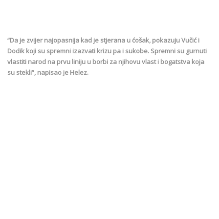
“Da je zvijer najopasnija kad je stjerana u ćošak, pokazuju Vučić i
Dodik koji su spremni izazvati krizu pa i sukobe. Spremni su gurnuti
vlastiti narod na prvu liniju u borbi za njihovu vlast i bogatstva koja
su stekli”, napisao je Helez.