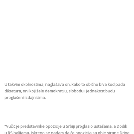
U takvim okolnostima, naglašava on, kako to obično biva kod pada
diktatura, oni koji žele demokratiju, slobodu i jednakost budu
proglašeni izdajnicima.
“Vučić je predstavnike opozicije u Srbiji proglasio ustašama, a Dodik
u RS balijama. Iskreno se nadam da će opozicija sa obje strane Drine