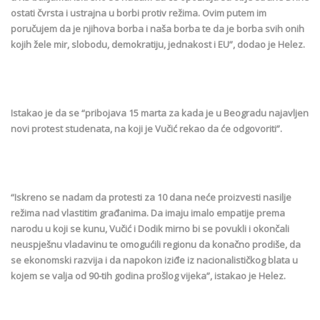
ostati čvrsta i ustrajna u borbi protiv režima. Ovim putem im
poručujem da je njihova borba i naša borba te da je borba svih onih
kojih žele mir, slobodu, demokratiju, jednakost i EU”, dodao je Helez.
Istakao je da se “pribojava 15 marta za kada je u Beogradu najavljen
novi protest studenata, na koji je Vučić rekao da će odgovoriti”.
“Iskreno se nadam da protesti za 10 dana neće proizvesti nasilje
režima nad vlastitim građanima. Da imaju imalo empatije prema
narodu u koji se kunu, Vučić i Dodik mirno bi se povukli i okončali
neuspješnu vladavinu te omogućili regionu da konačno prodiše, da
se ekonomski razvija i da napokon iziđe iz nacionalističkog blata u
kojem se valja od 90-tih godina prošlog vijeka”, istakao je Helez.