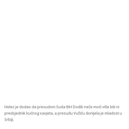
Helez je dodao da presudom Suda BiH Dodik neće moći više biti ni
predsjednik kućnog savjeta, a presudu Vučiću donijela je mladost u
Srbiji.