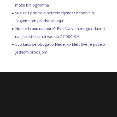
može biti ogromna
Sud BiH potvrdio neutemeljenost narativa o
“legitimnom predstavljanju”
Nosite hranu na more? Evo šta vam mogu oduzeti
na granici i kazniti vas do 27.000 KM
Evo kako se obogatio Nedeljko Elek: Sve je počelo
jednom prodajom