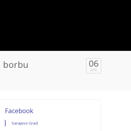
06
u borbu
APR
Facebook
Sarajevo Grad.