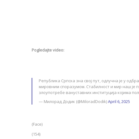
Pogledajte video:
Република Српска зна свој пут, одлучна је у одбр
мировним споразумoм. Стабилност и мир наш је 
злоупотребе вануставних институција којимa п
— Милорад Додик (@MiloradDodik)
April 6, 2025
(Face)
(154)