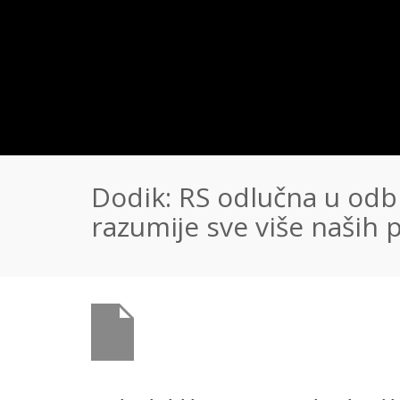
Dodik: RS odlučna u odbr
razumije sve više naših pr