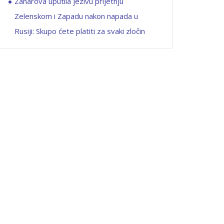
Zaharova uputila jezivu prijetnju
Zelenskom i Zapadu nakon napada u
Rusiji: Skupo ćete platiti za svaki zločin