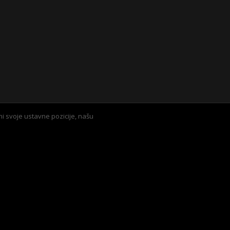
i svoje ustavne pozicije, našu