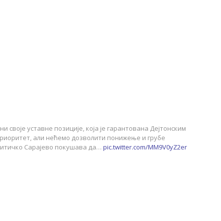
ани своје уставне позиције, која је гарантована Дејтонским
приоритет, али нећемо дозволити понижење и грубе
олитичко Сарајево покушава да…
pic.twitter.com/MM9V0yZ2er