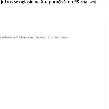
jutros se oglasio na X-u poručivši da RS zna svoj
e garantovana Dejtonskim mirovnim sporazumom.