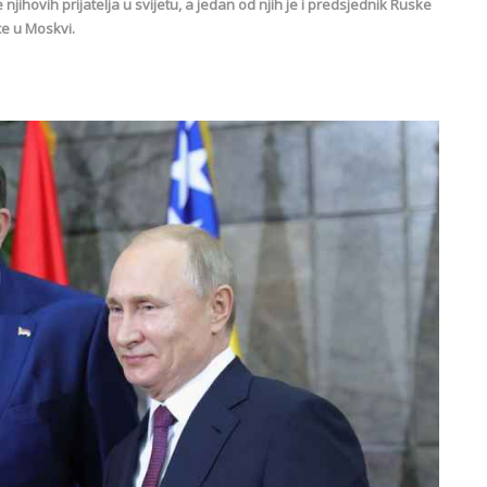
njihovih prijatelja u svijetu, a jedan od njih je i predsjednik Ruske
ce u Moskvi.