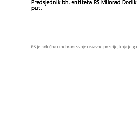
Predsjednik bh. entiteta RS Milorad Dodik 
put.
RS je odlučna u odbrani svoje ustavne pozicije, koja j