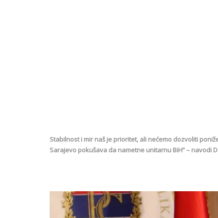
Stabilnost i mir naš je prioritet, ali nećemo dozvoliti poni
Sarajevo pokušava da nametne unitarnu BiH” – navodi D