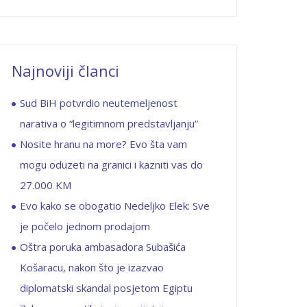
Najnoviji članci
Sud BiH potvrdio neutemeljenost
narativa o “legitimnom predstavljanju”
Nosite hranu na more? Evo šta vam
mogu oduzeti na granici i kazniti vas do
27.000 KM
Evo kako se obogatio Nedeljko Elek: Sve
je počelo jednom prodajom
Oštra poruka ambasadora Subašića
Košaracu, nakon što je izazvao
diplomatski skandal posjetom Egiptu