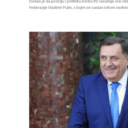
Dodao je da poziciju i političku borbu RS razumije sve više 
Federacije Vladimir Putin, s kojim se sastao tokom sedmi