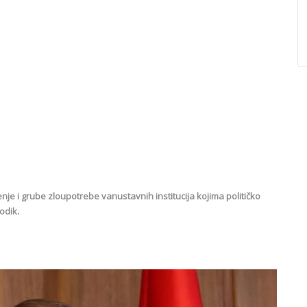
ženje i grube zloupotrebe vanustavnih institucija kojima političko
odik.