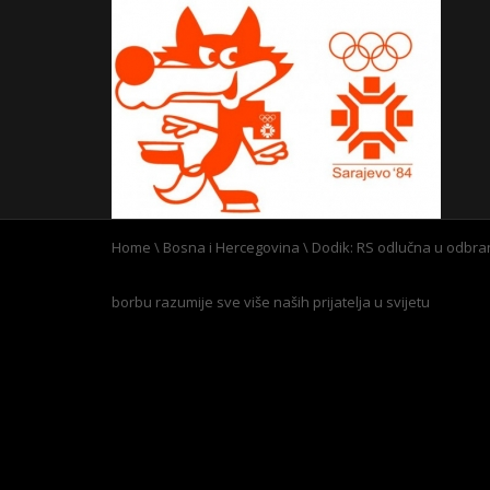
Home
\
Bosna i Hercegovina
\
Dodik: RS odlučna u odbran
borbu razumije sve više naših prijatelja u svijetu