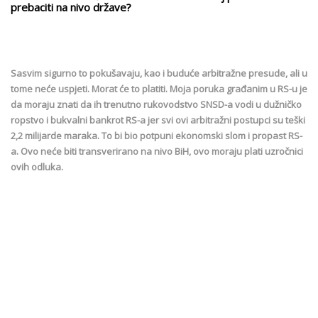
prebaciti na nivo države?
Sasvim sigurno to pokušavaju, kao i buduće arbitražne presude, ali u
tome neće uspjeti. Morat će to platiti. Moja poruka građanim u RS-u je
da moraju znati da ih trenutno rukovodstvo SNSD-a vodi u dužničko
ropstvo i bukvalni bankrot RS-a jer svi ovi arbitražni postupci su teški
2,2 milijarde maraka. To bi bio potpuni ekonomski slom i propast RS-
a. Ovo neće biti transverirano na nivo BiH, ovo moraju plati uzročnici
ovih odluka.