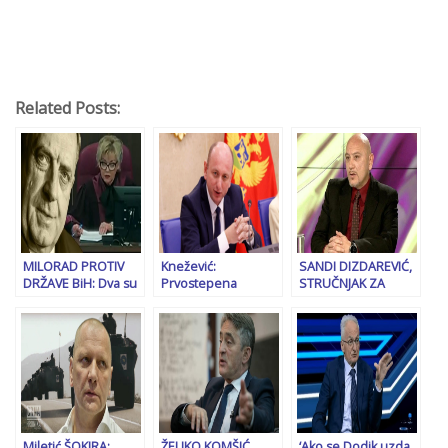
Related Posts:
MILORAD PROTIV
Knežević:
SANDI DIZDAREVIĆ,
DRŽAVE BiH: Dva su
Prvostepena
STRUČNJAK ZA
moguća scenarija, u
presuda
SIGURNOST, ZA
oba će stradati
predsjedniku
„SB“: Ukoliko bi se
Dodik, a možda i RS
Srpske direktan
išlo s takvim planom,
pucanj u Dejtonski
onda bi to
sporazum
nedvojbeno bio
državni udar, ali
postoji i scenarij na
koji Dodik nije
računao…
Miletić ŠOKIRA:
ŽELJKO KOMŠIĆ,
‘Ako se Dodik uzda