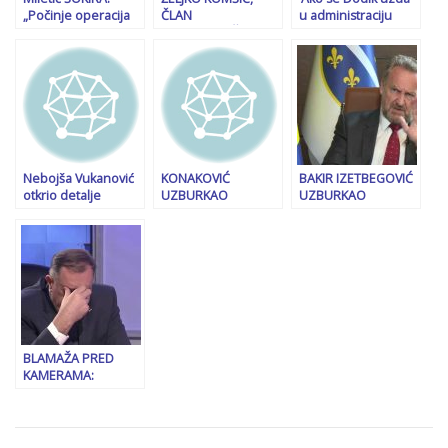
„Počinje operacija
ČLAN
u administraciju
‘Meduza’! Dolazi 900
PREDSJEDNIŠTVA
SAD-a, onda je
vozila i nekoliko
BiH: “Zagreb i Čović
‘kukuriknuo prije
hiljada vojnika
pokušavaju sve kako
svitanja’:
EUFOR-a!“
bi sačuvali Dodika
Penzionisani sudija
kao strateškog
Perić o dešavanjima
partnera! Tri su
u RS-u
moguća raspleta
ove krize…!”
Nebojša Vukanović
KONAKOVIĆ
BAKIR IZETBEGOVIĆ
otkrio detalje
UZBURKAO
UZBURKAO
sastanka sa HDZ-
DUHOVE: „Ono što
JAVNOST: “Da sam
om: Ako sve bude
je veoma važno u
na mjestu
kako treba…
prijedlogu Izbornog
međunarodne
zakona HDZ-a,
zajednice, krenuo
zaista se Federacija
bih s potezom da se
cijepa na dvije
Brčko…”
izborne jedince…“
BLAMAŽA PRED
KAMERAMA:
Pogledajte kako je
Dodik odgovornost
za aferu “Viaduct”
pokušao prebaciti