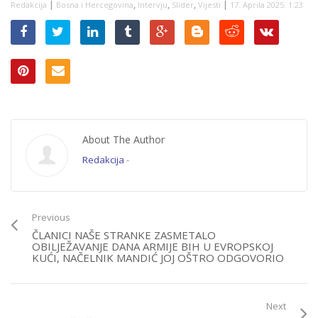
|
,
,
,
|
Redakcija
Bosna i Hercegovina
Intervju
Slider
Vijesti
17. Aprila 2025. 1:23
na druge,
spominjao Svetlanu
Cenić, Murphyja…
About The Author
Redakcija
-
Previous
ČLANICI NAŠE STRANKE ZASMETALO
OBILJEŽAVANJE DANA ARMIJE BIH U EVROPSKOJ
KUĆI, NAČELNIK MANDIĆ JOJ OŠTRO ODGOVORIO
Next