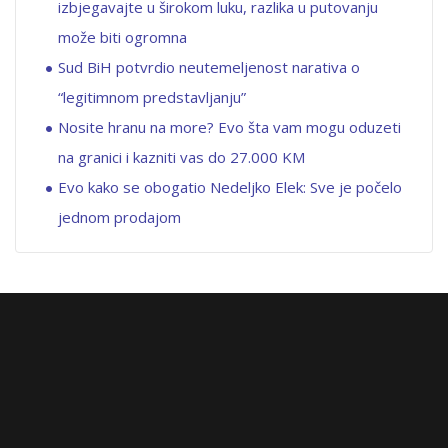
izbjegavajte u širokom luku, razlika u putovanju
može biti ogromna
Sud BiH potvrdio neutemeljenost narativa o
“legitimnom predstavljanju”
Nosite hranu na more? Evo šta vam mogu oduzeti
na granici i kazniti vas do 27.000 KM
Evo kako se obogatio Nedeljko Elek: Sve je počelo
jednom prodajom