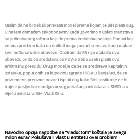
Mislim da ne bi trebali prihvatiti model prema kojem će BiH platiti dug.
U našem domaćem zakonodavstv kada govorimo o uplati sredstava
sa jedinstvenog računa koji ide prema entitetima postoje članovi koji
veoma precizno kažu da entiteti mogu povući sredstva kada otplate
sve međunarodne obaveze. Obzirom da RS nije otplatila ovu
obavezu onda od sredstava od PDV-a treba uzeti i platiti ovu
arbitražnu presudu. Drugi model je da se sa sredstava kapitalnih
izdataka, poput onih za kupovinu zgrade UIO-a u Banjaluci, da se
privremeno preuzme novac i isplati dug kako BiH i institucije ne bi
trpjele posljedice neodgovornog ponašanja ministara iz SNSD-a u
Vijeću ministara BiH i Vladi RS-a.
Navodno opcija nagodbe sa “Viaductom” koštala je svega
milion eura? Pokušava li vlast u entitetu ovaj problem