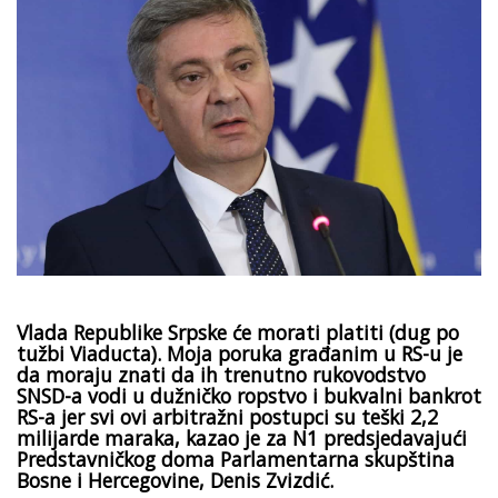
Vlada Republike Srpske će morati platiti (dug po
tužbi Viaducta). Moja poruka građanim u RS-u je
da moraju znati da ih trenutno rukovodstvo
SNSD-a vodi u dužničko ropstvo i bukvalni bankrot
RS-a jer svi ovi arbitražni postupci su teški 2,2
milijarde maraka, kazao je za N1 predsjedavajući
Predstavničkog doma Parlamentarna skupština
Bosne i Hercegovine, Denis Zvizdić.