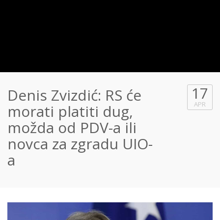
17
Denis Zvizdić: RS će
APR
morati platiti dug,
možda od PDV-a ili
novca za zgradu UIO-
a