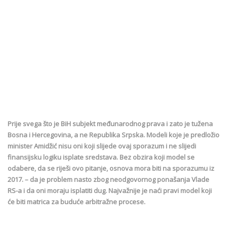
Prije svega što je BiH subjekt međunarodnog prava i zato je tužena
Bosna i Hercegovina, a ne Republika Srpska. Modeli koje je predložio
minister Amidžić nisu oni koji slijede ovaj sporazum i ne slijedi
finansijsku logiku isplate sredstava. Bez obzira koji model se
odabere, da se riješi ovo pitanje, osnova mora biti na sporazumu iz
2017. – da je problem nasto zbog neodgovornog ponašanja Vlade
RS-a i da oni moraju isplatiti dug. Najvažnije je naći pravi model koji
će biti matrica za buduće arbitražne procese.