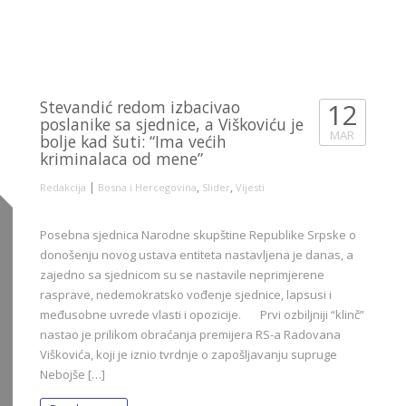
Stevandić redom izbacivao
12
poslanike sa sjednice, a Viškoviću je
MAR
bolje kad šuti: “Ima većih
kriminalaca od mene”
|
,
,
Redakcija
Bosna i Hercegovina
Slider
Vijesti
Posebna sjednica Narodne skupštine Republike Srpske o
donošenju novog ustava entiteta nastavljena je danas, a
zajedno sa sjednicom su se nastavile neprimjerene
rasprave, nedemokratsko vođenje sjednice, lapsusi i
međusobne uvrede vlasti i opozicije. Prvi ozbiljniji “klinč”
nastao je prilikom obraćanja premijera RS-a Radovana
Viškovića, koji je iznio tvrdnje o zapošljavanju supruge
Nebojše […]