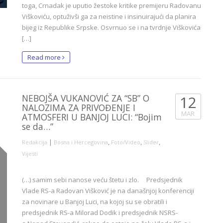
toga, Crnadak je uputio žestoke kritike premijeru Radovanu
Viškoviću, optuživši ga za neistine i insinuirajući da planira
bijeg iz Republike Srpske. Osvrnuo se i na tvrdnje Viškovića
[…]
Read more
NEBOJŠA VUKANOVIĆ ZA “SB” O
12
NALOZIMA ZA PRIVOĐENJE I
MAR
ATMOSFERI U BANJOJ LUCI: “Bojim
se da…”
|
,
,
,
Redakcija
Bosna i Hercegovina
Foto/Video
Slider
Vijesti
(…) samim sebi nanose veću štetu i zlo. Predsjednik
Vlade RS-a Radovan Višković je na današnjoj konferenciji
za novinare u Banjoj Luci, na kojoj su se obratili i
predsjednik RS-a Milorad Dodik i predsjednik NSRS-