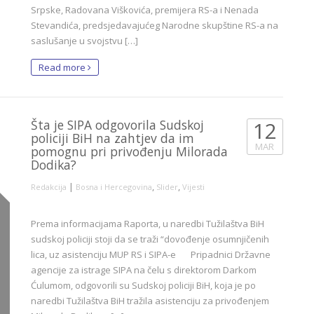
Srpske, Radovana Viškovića, premijera RS-a i Nenada
Stevandića, predsjedavajućeg Narodne skupštine RS-a na
saslušanje u svojstvu […]
Read more
Šta je SIPA odgovorila Sudskoj
12
policiji BiH na zahtjev da im
MAR
pomognu pri privođenju Milorada
Dodika?
|
,
,
Redakcija
Bosna i Hercegovina
Slider
Vijesti
Prema informacijama Raporta, u naredbi Tužilaštva BiH
sudskoj policiji stoji da se traži “dovođenje osumnjičenih
lica, uz asistenciju MUP RS i SIPA-e Pripadnici Državne
agencije za istrage SIPA na čelu s direktorom Darkom
Ćulumom, odgovorili su Sudskoj policiji BiH, koja je po
naredbi Tužilaštva BiH tražila asistenciju za privođenjem