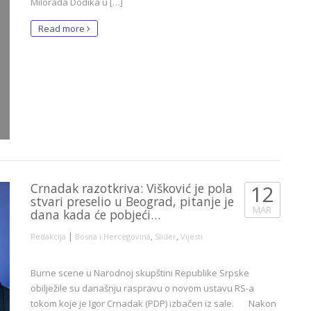
Milorada Dodika u […]
Read more
Crnadak razotkriva: Višković je pola
12
stvari preselio u Beograd, pitanje je
MAR
dana kada će pobjeći…
|
,
,
Redakcija
Bosna i Hercegovina
Slider
Vijesti
Burne scene u Narodnoj skupštini Republike Srpske
obilježile su današnju raspravu o novom ustavu RS-a
tokom koje je Igor Crnadak (PDP) izbačen iz sale. Nakon