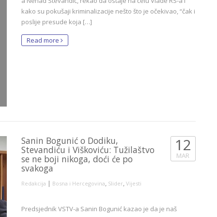
a Nenad Stevandić, rekao da ostaje na čelu Vlade RS-a i
kako su pokušaji kriminalizacije nešto što je očekivao, “čak i
poslije presude koja […]
Read more
Sanin Bogunić o Dodiku,
12
Stevandiću i Viškoviću: Tužilaštvo
MAR
se ne boji nikoga, doći će po
svakoga
|
,
,
Redakcija
Bosna i Hercegovina
Slider
Vijesti
Predsjednik VSTV-a Sanin Bogunić kazao je da je naš