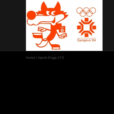
Home
\
Vijesti
(Page 217)