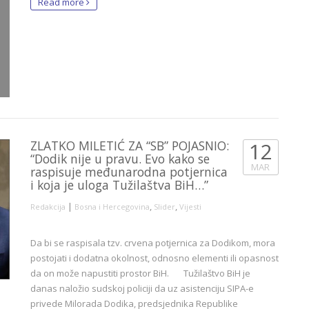
Read more
ZLATKO MILETIĆ ZA “SB” POJASNIO:
12
“Dodik nije u pravu. Evo kako se
MAR
raspisuje međunarodna potjernica
i koja je uloga Tužilaštva BiH…”
|
,
,
Redakcija
Bosna i Hercegovina
Slider
Vijesti
Da bi se raspisala tzv. crvena potjernica za Dodikom, mora
postojati i dodatna okolnost, odnosno elementi ili opasnost
da on može napustiti prostor BiH. Tužilaštvo BiH je
danas naložio sudskoj policiji da uz asistenciju SIPA-e
privede Milorada Dodika, predsjednika Republike