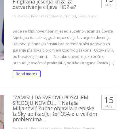
Fingirana jesenja kriza za
AUG
ostvarivanje ciljeva HDZ-a?
|
,
,
,
Redakcija
Bosna i Hercegovina
Skandal
Slider
Vijesti
Sada se bliži novembar, mjesec izuzetno važan za Čovića.
Nije tajna da se kraj godine, uz obilježavanje tri decenije
Dejtona, planira iskoristiti kao ceremonijalni paravan za
guranje planova o promjeni Izbornog zakona i Ustava BiH,
po hrvatskoj matrici. Ne tako davno, u jeku priče o
presudi „Kovačević protiv BiH“, politika Dragana Čovića […]
Read more
“ZAMISLI DA SVE OVO POŠALJEM
15
SREDOJU NOVIĆU…”: Nataša
AUG
Miljanović Zubac objavila prepiske
iz Sky aplikacije, šef OSA-e u velikim
problemima…
|
,
,
,
Redakcija
Bosna i Hercegovina
Foto/Video
Skandal