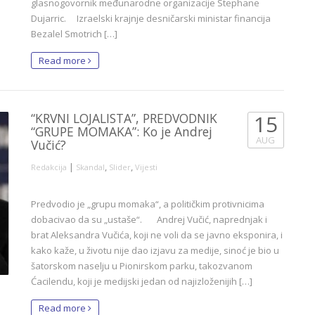
glasnogovornik međunarodne organizacije Stephane
Dujarric. Izraelski krajnje desničarski ministar financija
Bezalel Smotrich […]
Read more
“KRVNI LOJALISTA”, PREDVODNIK
15
“GRUPE MOMAKA”: Ko je Andrej
AUG
Vučić?
|
,
,
Redakcija
Skandal
Slider
Vijesti
Predvodio je „grupu momaka“, a političkim protivnicima
dobacivao da su „ustaše“. Andrej Vučić, naprednjak i
brat Aleksandra Vučića, koji ne voli da se javno eksponira, i
kako kaže, u životu nije dao izjavu za medije, sinoć je bio u
šatorskom naselju u Pionirskom parku, takozvanom
Ćacilendu, koji je medijski jedan od najizloženijih […]
Read more