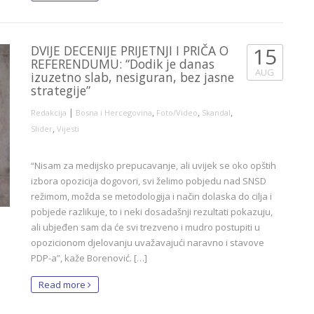
DVIJE DECENIJE PRIJETNJI I PRIČA O
15
REFERENDUMU: “Dodik je danas
AUG
izuzetno slab, nesiguran, bez jasne
strategije”
|
,
,
,
Redakcija
Bosna i Hercegovina
Foto/Video
Skandal
,
Slider
Vijesti
“Nisam za medijsko prepucavanje, ali uvijek se oko opštih
izbora opozicija dogovori, svi želimo pobjedu nad SNSD
režimom, možda se metodologija i način dolaska do cilja i
pobjede razlikuje, to i neki dosadašnji rezultati pokazuju,
ali ubjeđen sam da će svi trezveno i mudro postupiti u
opozicionom djelovanju uvažavajući naravno i stavove
PDP-a”, kaže Borenović. […]
Read more