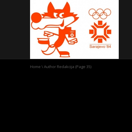
Home
\
Author Redakcija
(Page 35)