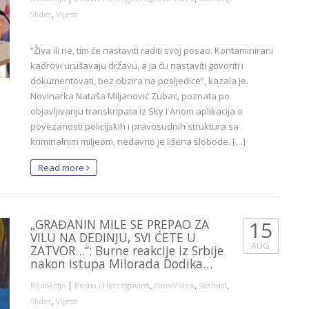
,
Slider
Vijesti
“Živa ili ne, tim će nastaviti raditi svoj posao. Kontaminirani
kadrovi urušavaju državu, a ja ću nastaviti govoriti i
dokumentovati, bez obzira na posljedice”, kazala je.
Novinarka Nataša Miljanović Zubac, poznata po
objavljivanju transkripata iz Sky i Anom aplikacija o
povezanosti policijskih i pravosudnih struktura sa
kriminalnim miljeom, nedavno je lišena slobode. […]
Read more
„GRAĐANIN MILE SE PREPAO ZA
15
VILU NA DEDINJU, SVI ĆETE U
AUG
ZATVOR…“: Burne reakcije iz Srbije
nakon istupa Milorada Dodika…
|
,
,
,
Redakcija
Bosna i Hercegovina
Foto/Video
Skandal
,
Slider
Vijesti