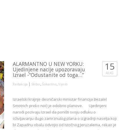
ALARMANTNO U NEW YORKU:
15
Ujedinjene nacije upozoravaju
AUG
Izrael -“Odustanite od toga…”
|
,
,
Redakcija
Slider
Šokantno
Vijesti
Izraelski krajnje desničarski ministar financija Bezalel
Smotrich preko noći je odobrio planove. Ujedinjeni
narodi pozivaju Izrael da poništi svoju odluku o
oživljavanju dugo zamrznutog plana o izgradnji naselja koji
bi Zapadnu obalu odvojio od Istočnog Jeruzalema, rekao je