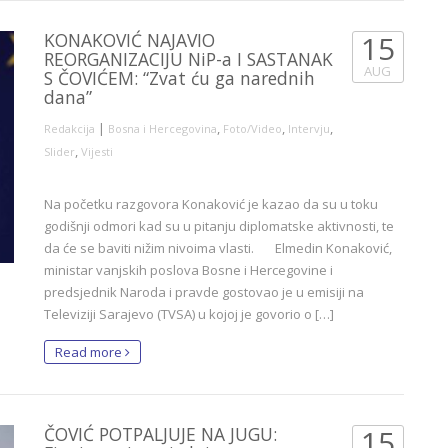
KONAKOVIĆ NAJAVIO
15
REORGANIZACIJU NiP-a I SASTANAK
AUG
S ČOVIĆEM: “Zvat ću ga narednih
dana”
|
,
,
,
Redakcija
Bosna i Hercegovina
Foto/Video
Intervju
,
Slider
Vijesti
Na početku razgovora Konaković je kazao da su u toku
godišnji odmori kad su u pitanju diplomatske aktivnosti, te
da će se baviti nižim nivoima vlasti. Elmedin Konaković,
ministar vanjskih poslova Bosne i Hercegovine i
predsjednik Naroda i pravde gostovao je u emisiji na
Televiziji Sarajevo (TVSA) u kojoj je govorio o […]
Read more
ČOVIĆ POTPALJUJE NA JUGU:
15