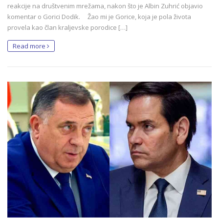
reakcije na društvenim mrežama, nakon što je Albin Zuhrić objavio
komentar o Gorici Dodik. Žao mi je Gorice, koja je pola života
provela kao član kraljevske porodice […]
Read more