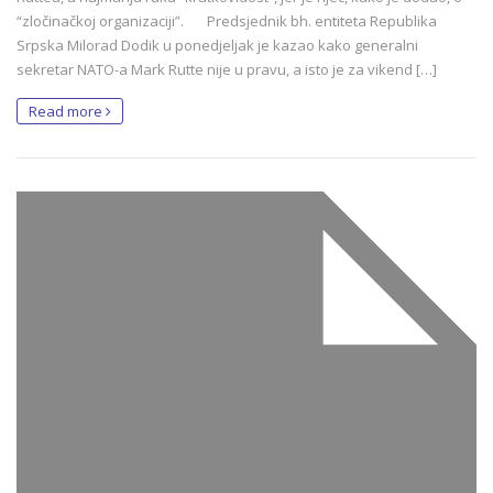
“zločinačkoj organizaciji”. Predsjednik bh. entiteta Republika
Srpska Milorad Dodik u ponedjeljak je kazao kako generalni
sekretar NATO-a Mark Rutte nije u pravu, a isto je za vikend […]
Read more