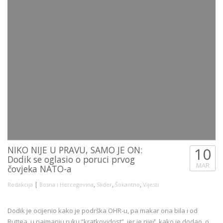
NIKO NIJE U PRAVU, SAMO JE ON:
10
Dodik se oglasio o poruci prvog
MAR
čovjeka NATO-a
|
,
,
,
Redakcija
Bosna i Hercegovina
Slider
Šokantno
Vijesti
Dodik je ocijenio kako je podrška OHR-u, pa makar ona bila i od
Ruttea, u najmanju ruku “kratkovidost”, jer je riječ, kako je dodao, o