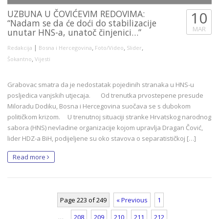
UZBUNA U ČOVIĆEVIM REDOVIMA:
10
“Nadam se da će doći do stabilizacije
MAR
unutar HNS-a, unatoč činjenici…”
|
,
,
,
Redakcija
Bosna i Hercegovina
Foto/Video
Slider
,
Šokantno
Vijesti
Grabovac smatra da je nedostatak pojedinih stranaka u HNS-u
posljedica vanjskih utjecaja. Od trenutka prvostepene presude
Miloradu Dodiku, Bosna i Hercegovina suočava se s dubokom
političkom krizom. U trenutnoj situaciji stranke Hrvatskog narodnog
sabora (HNS) nevladine organizacije kojom upravlja Dragan Čović,
lider HDZ-a BiH, podijeljene su oko stavova o separatističkoj […]
Read more
Page 223 of 249
« Previous
1
…
208
209
210
211
212