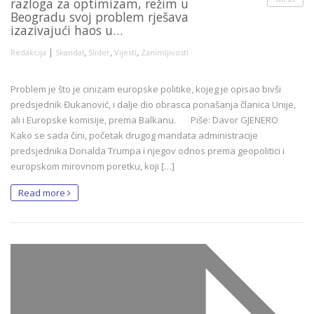
razloga za optimizam, režim u
Beogradu svoj problem rješava
izazivajući haos u…
|
,
,
,
Redakcija
Skandal
Slider
Vijesti
Zanimljivosti
Problem je što je cinizam europske politike, kojeg je opisao bivši
predsjednik Đukanović, i dalje dio obrasca ponašanja članica Unije,
ali i Europske komisije, prema Balkanu. Piše: Davor GJENERO
Kako se sada čini, početak drugog mandata administracije
predsjednika Donalda Trumpa i njegov odnos prema geopolitici i
europskom mirovnom poretku, koji […]
Read more