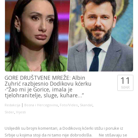
GORE DRUŠTVENE MREŽE: Albin
11
Zuhrić razbjesnio Dodikovu kćerku
MAR
-“Žao mi je Gorice, imala je
tjelohranitelje, sluge, kuhare…”
|
,
,
,
Redakcija
Bosna i Hercegovina
Foto/Video
Skandal
,
Slider
Vijesti
Uslijedili su brojni komentari, a Dodikovoj kćerki stižu i poruke iz
Srbije u kojima stoji da ni tamo nije dobrodošla. Ne stišavaju se