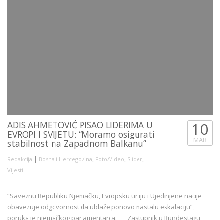
ADIS AHMETOVIĆ PISAO LIDERIMA U
10
EVROPI I SVIJETU: “Moramo osigurati
MAR
stabilnost na Zapadnom Balkanu”
|
,
,
,
Redakcija
Bosna i Hercegovina
Foto/Video
Slider
Vijesti
“Saveznu Republiku Njemačku, Evropsku uniju i Ujedinjene nacije
obavezuje odgovornost da ublaže ponovo nastalu eskalaciju”,
poruka je njemačkog parlamentarca. Zastupnik u Bundestagu