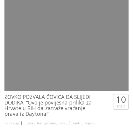
ZOVKO POZVALA ČOVIĆA DA SLIJEDI
10
DODIKA: “Ovo je povijesna prilika za
MAR
Hrvate u BiH da zatraže vraćanje
prava iz Daytona!”
|
,
,
,
Redakcija
Bosna i Hercegovina
Slider
Šokantno
Vijesti