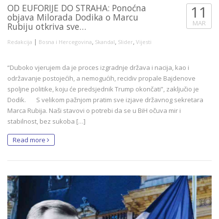
OD EUFORIJE DO STRAHA: Ponoćna
11
objava Milorada Dodika o Marcu
MAR
Rubiju otkriva sve…
|
,
,
,
Redakcija
Bosna i Hercegovina
Skandal
Slider
Vijesti
“Duboko vjerujem da je proces izgradnje država i nacija, kao i
održavanje postojećih, a nemogućih, recidiv propale Bajdenove
spoljne politike, koju će predsjednik Trump okončati”, zaključio je
Dodik. S velikom pažnjom pratim sve izjave državnog sekretara
Marca Rubija. Naši stavovi o potrebi da se u BiH očuva mir i
stabilnost, bez sukoba […]
Read more