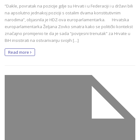
“Dakle, povratak na pozicije gdje su Hrvati i u Federaciji i u državi bili
na apsolutno jednakoj poziciji s ostalim dvama konstitutivnim
narodima”, objasnila je HDZ-ova europarlamentarka. Hrvatska
europarlamentarka Željana Zovko smatra kako se politički kontekst
značajno promijenio te da je sada “povijesni trenutak” za Hrvate u
BiH insistirati na ostvarivanju svojih […]
Read more