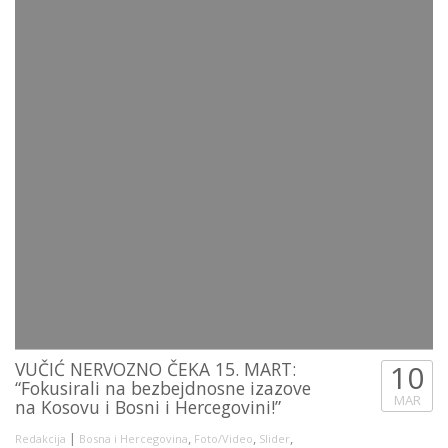
VUČIĆ NERVOZNO ČEKA 15. MART:
10
“Fokusirali na bezbejdnosne izazove
MAR
na Kosovu i Bosni i Hercegovini!”
|
,
,
,
Redakcija
Bosna i Hercegovina
Foto/Video
Slider