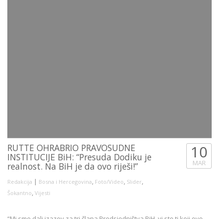
RUTTE OHRABRIO PRAVOSUDNE
10
INSTITUCIJE BiH: “Presuda Dodiku je
MAR
realnost. Na BiH je da ovo riješi!”
|
,
,
,
Redakcija
Bosna i Hercegovina
Foto/Video
Slider
,
Šokantno
Vijesti
“Mi smo dali izazov za tri člana Predsjedništva BiH, vi ste ti koji ovo