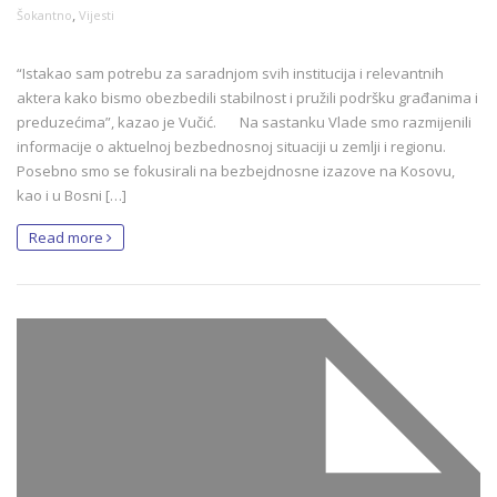
,
Šokantno
Vijesti
“Istakao sam potrebu za saradnjom svih institucija i relevantnih
aktera kako bismo obezbedili stabilnost i pružili podršku građanima i
preduzećima”, kazao je Vučić. Na sastanku Vlade smo razmijenili
informacije o aktuelnoj bezbednosnoj situaciji u zemlji i regionu.
Posebno smo se fokusirali na bezbejdnosne izazove na Kosovu,
kao i u Bosni […]
Read more