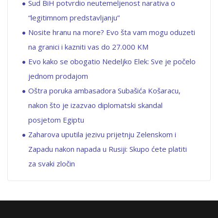
Sud BiH potvrdio neutemeljenost narativa o
“legitimnom predstavljanju”
Nosite hranu na more? Evo šta vam mogu oduzeti
na granici i kazniti vas do 27.000 KM
Evo kako se obogatio Nedeljko Elek: Sve je počelo
jednom prodajom
Oštra poruka ambasadora Subašića Košaracu,
nakon što je izazvao diplomatski skandal
posjetom Egiptu
Zaharova uputila jezivu prijetnju Zelenskom i
Zapadu nakon napada u Rusiji: Skupo ćete platiti
za svaki zločin