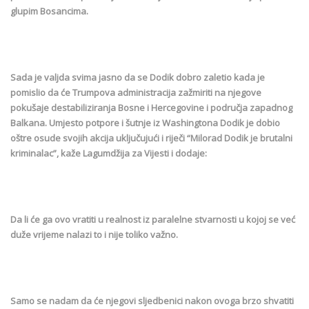
glupim Bosancima.
Sada je valjda svima jasno da se Dodik dobro zaletio kada je
pomislio da će Trumpova administracija zažmiriti na njegove
pokušaje destabiliziranja Bosne i Hercegovine i područja zapadnog
Balkana. Umjesto potpore i šutnje iz Washingtona Dodik je dobio
oštre osude svojih akcija uključujući i riječi “Milorad Dodik je brutalni
kriminalac”, kaže Lagumdžija za Vijesti i dodaje:
Da li će ga ovo vratiti u realnost iz paralelne stvarnosti u kojoj se već
duže vrijeme nalazi to i nije toliko važno.
Samo se nadam da će njegovi sljedbenici nakon ovoga brzo shvatiti