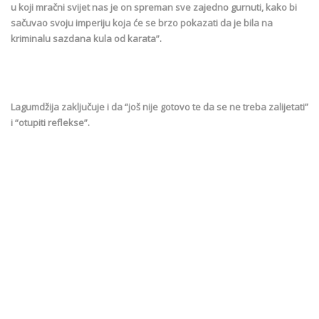
u koji mračni svijet nas je on spreman sve zajedno gurnuti, kako bi
sačuvao svoju imperiju koja će se brzo pokazati da je bila na
kriminalu sazdana kula od karata”.
Lagumdžija zaključuje i da “još nije gotovo te da se ne treba zalijetati”
i “otupiti reflekse”.