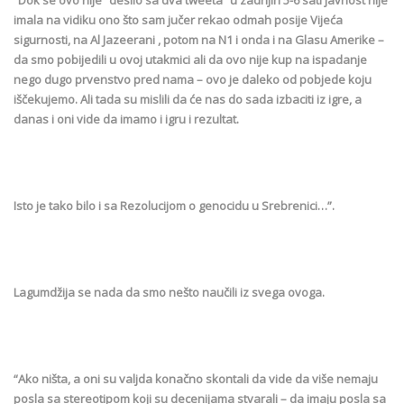
“Dok se ovo nije “desilo sa dva tweeta” u zadnjih 5-6 sati javnost nije
imala na vidiku ono što sam jučer rekao odmah posije Vijeća
sigurnosti, na Al Jazeerani , potom na N1 i onda i na Glasu Amerike –
da smo pobijedili u ovoj utakmici ali da ovo nije kup na ispadanje
nego dugo prvenstvo pred nama – ovo je daleko od pobjede koju
iščekujemo. Ali tada su mislili da će nas do sada izbaciti iz igre, a
danas i oni vide da imamo i igru i rezultat.
Isto je tako bilo i sa Rezolucijom o genocidu u Srebrenici…”.
Lagumdžija se nada da smo nešto naučili iz svega ovoga.
“Ako ništa, a oni su valjda konačno skontali da vide da više nemaju
posla sa stereotipom koji su decenijama stvarali – da imaju posla sa