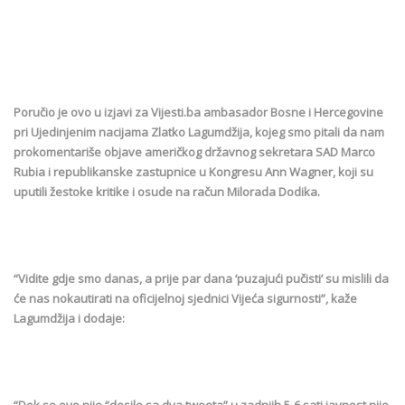
Poručio je ovo u izjavi za Vijesti.ba ambasador Bosne i Hercegovine
pri Ujedinjenim nacijama Zlatko Lagumdžija, kojeg smo pitali da nam
prokomentariše objave američkog državnog sekretara SAD Marco
Rubia i republikanske zastupnice u Kongresu Ann Wagner, koji su
uputili žestoke kritike i osude na račun Milorada Dodika.
“Vidite gdje smo danas, a prije par dana ‘puzajući pučisti’ su mislili da
će nas nokautirati na oficijelnoj sjednici Vijeća sigurnosti”, kaže
Lagumdžija i dodaje: