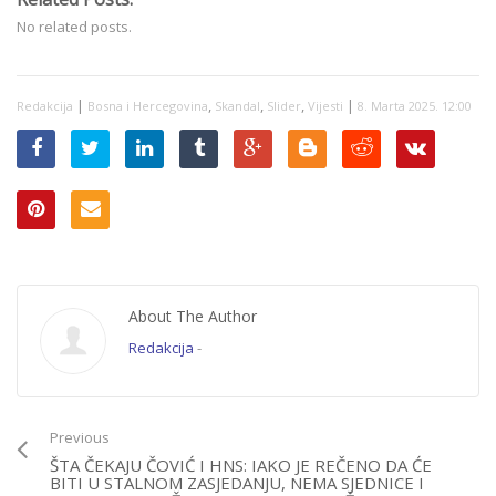
No related posts.
|
,
,
,
|
Redakcija
Bosna i Hercegovina
Skandal
Slider
Vijesti
8. Marta 2025. 12:00
About The Author
Redakcija
-
Previous
ŠTA ČEKAJU ČOVIĆ I HNS: IAKO JE REČENO DA ĆE
BITI U STALNOM ZASJEDANJU, NEMA SJEDNICE I