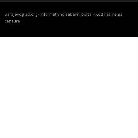
Sarajevograd.org - Informativno zabavni portal - Kod nas nema
cenzure