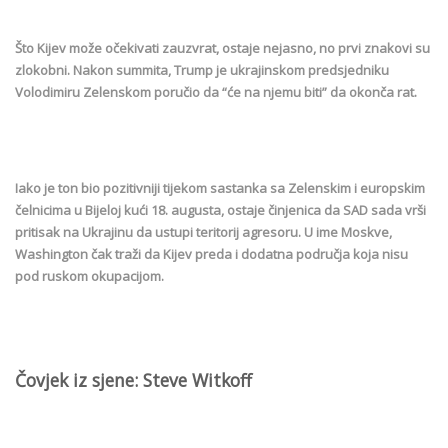
Što Kijev može očekivati zauzvrat, ostaje nejasno, no prvi znakovi su
zlokobni. Nakon summita, Trump je ukrajinskom predsjedniku
Volodimiru Zelenskom poručio da “će na njemu biti” da okonča rat.
Iako je ton bio pozitivniji tijekom sastanka sa Zelenskim i europskim
čelnicima u Bijeloj kući 18. augusta, ostaje činjenica da SAD sada vrši
pritisak na Ukrajinu da ustupi teritorij agresoru. U ime Moskve,
Washington čak traži da Kijev preda i dodatna područja koja nisu
pod ruskom okupacijom.
Čovjek iz sjene: Steve Witkoff