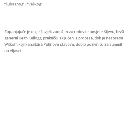
“ljubaznog” i “velikog”.
Zapanjujuće je da je čovjek zadužen za redovite posjete Kijevu, bivši
general Keith Kellogg, praktički isključen iz procesa, dok je nespretni
Witkoff, koji kanalizira Putinove stavove, dobio pozivnicu za summit
na Aljasci.