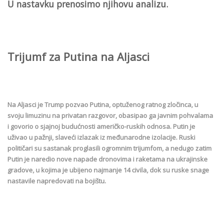
U nastavku prenosimo njihovu analizu.
Trijumf za Putina na Aljasci
Na Aljasci je Trump pozvao Putina, optuženog ratnog zločinca, u
svoju limuzinu na privatan razgovor, obasipao ga javnim pohvalama
i govorio o sjajnoj budućnosti američko-ruskih odnosa. Putin je
uživao u pažnji, slaveći izlazak iz međunarodne izolacije. Ruski
političari su sastanak proglasili ogromnim trijumfom, a nedugo zatim
Putin je naredio nove napade dronovima i raketama na ukrajinske
gradove, u kojima je ubijeno najmanje 14 civila, dok su ruske snage
nastavile napredovati na bojištu.