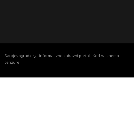
Sarajevograd.org - Informativno zabavni portal - Kod nas nema
cenzure