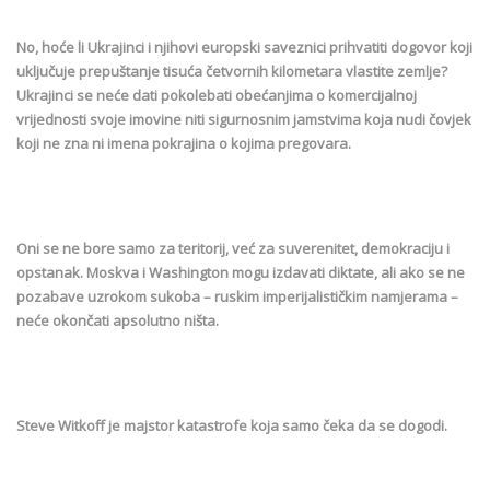
No, hoće li Ukrajinci i njihovi europski saveznici prihvatiti dogovor koji
uključuje prepuštanje tisuća četvornih kilometara vlastite zemlje?
Ukrajinci se neće dati pokolebati obećanjima o komercijalnoj
vrijednosti svoje imovine niti sigurnosnim jamstvima koja nudi čovjek
koji ne zna ni imena pokrajina o kojima pregovara.
Oni se ne bore samo za teritorij, već za suverenitet, demokraciju i
opstanak. Moskva i Washington mogu izdavati diktate, ali ako se ne
pozabave uzrokom sukoba – ruskim imperijalističkim namjerama –
neće okončati apsolutno ništa.
Steve Witkoff je majstor katastrofe koja samo čeka da se dogodi.