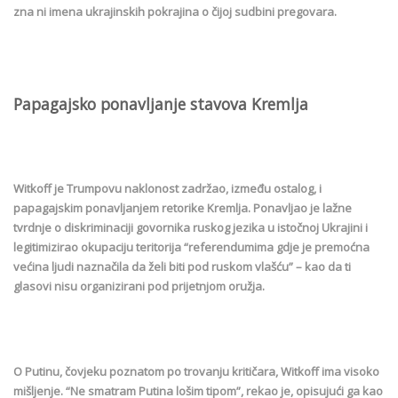
zna ni imena ukrajinskih pokrajina o čijoj sudbini pregovara.
Papagajsko ponavljanje stavova Kremlja
Witkoff je Trumpovu naklonost zadržao, između ostalog, i
papagajskim ponavljanjem retorike Kremlja. Ponavljao je lažne
tvrdnje o diskriminaciji govornika ruskog jezika u istočnoj Ukrajini i
legitimizirao okupaciju teritorija “referendumima gdje je premoćna
većina ljudi naznačila da želi biti pod ruskom vlašću” – kao da ti
glasovi nisu organizirani pod prijetnjom oružja.
O Putinu, čovjeku poznatom po trovanju kritičara, Witkoff ima visoko
mišljenje. “Ne smatram Putina lošim tipom”, rekao je, opisujući ga kao