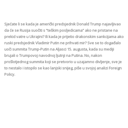
Sjećate li se kada je američki predsjednik Donald Trump najavljivao
da će se Rusija suočiti s “teškim posljedicama” ako ne pristane na
prekid vatre u Ukrajini? Ili kada je prijetio drakonskim sankcijama ako
ruski predsjednik Vladimir Putin ne prihvati mir? Sve se to događalo
uoči summita Trump-Putin na Aljasci 15. augusta, kada su mediji
brujali o Trumpovoj navodnoj ljutnji na Putina. No, nakon
prošlotjednog summita koji se pretvorio u uzajamno divljenje, sve je
to nestalo i istopilo se kao lanjski snijeg, piše u svojoj analizi Foreign
Policy.