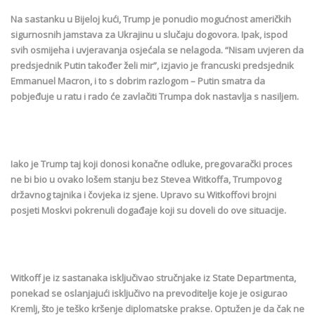
Na sastanku u Bijeloj kući, Trump je ponudio mogućnost američkih
sigurnosnih jamstava za Ukrajinu u slučaju dogovora. Ipak, ispod
svih osmijeha i uvjeravanja osjećala se nelagoda. “Nisam uvjeren da
predsjednik Putin također želi mir”, izjavio je francuski predsjednik
Emmanuel Macron, i to s dobrim razlogom – Putin smatra da
pobjeđuje u ratu i rado će zavlačiti Trumpa dok nastavlja s nasiljem.
Iako je Trump taj koji donosi konačne odluke, pregovarački proces
ne bi bio u ovako lošem stanju bez Stevea Witkoffa, Trumpovog
državnog tajnika i čovjeka iz sjene. Upravo su Witkoffovi brojni
posjeti Moskvi pokrenuli događaje koji su doveli do ove situacije.
Witkoff je iz sastanaka isključivao stručnjake iz State Departmenta,
ponekad se oslanjajući isključivo na prevoditelje koje je osigurao
Kremlj, što je teško kršenje diplomatske prakse. Optužen je da čak ne