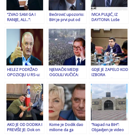
“ZVAO SAM GA I
Bećirović upozorio:
IVICA PULJIĆ, IZ
RANIJE, ALI…”:
BiH je prvi put od
DAYTONA: Loše
Milorad Dodik otkrio
1995. u opasnosti
vijesti za Milorada
zbog čega Vladimir
od …
Dodika, nije se
Putin neće doći u
promijenila
Banju Luku…
američka politika…
HELEZ PODRŽAO
NJEMAČKI MEDIJI
GDJE JE ZAPELO KOD
OPOZICIJU U RS-u:
OGOLILI VUČIĆA:
IZBORA
“Zašto policija ne
Najsnažniji protesti
GRADONAČELNIKA
istražuje stotine
od 90-ih
SARAJEVA: Javno
‘papaka” koje je
preduzeće
kupio režim
Sarajevo, “zlatna
Milorada Dodika?!”
koka” gradske vlasti,
posvađalo NiP i SDP
AKO JE OD DODIKA I
Kome je Dodik dao
“Napad na BiH”:
PREVIŠE JE: Dok on
milione da ga
Objavljen je video
komentariše
oslobode!? Sutkinji,
ljudi koji su