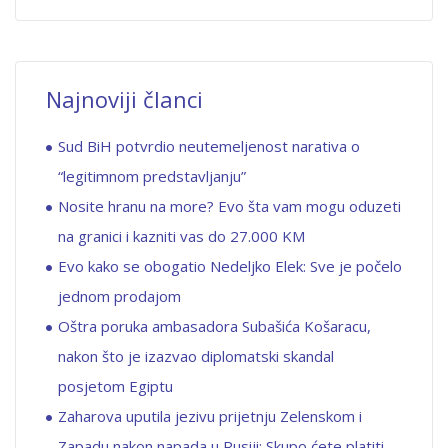
Najnoviji članci
Sud BiH potvrdio neutemeljenost narativa o
“legitimnom predstavljanju”
Nosite hranu na more? Evo šta vam mogu oduzeti
na granici i kazniti vas do 27.000 KM
Evo kako se obogatio Nedeljko Elek: Sve je počelo
jednom prodajom
Oštra poruka ambasadora Subašića Košaracu,
nakon što je izazvao diplomatski skandal
posjetom Egiptu
Zaharova uputila jezivu prijetnju Zelenskom i
Zapadu nakon napada u Rusiji: Skupo ćete platiti