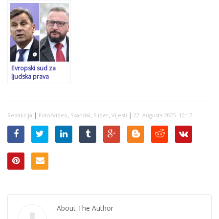
Thompsona, a u RS-
ili njenim rođacima.
oskrnavili spomenik
u najavljuju nastup
Javno priznao
HVO-u, policija je
negatora genocida
krivično djelo
otkrila ko su oni
u Srebrenici i to 11.
jula
Evropski sud za
ljudska prava
objavio informaciju
o apelaciji Fadila
Novalića i Fahrudina
Solaka
|
,
,
,
|
Redakcija
Foto/Video
Skandal
Slider
Vijesti
22. Augusta 2025. 10:17
About The Author