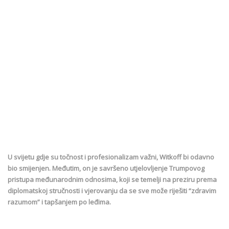
U svijetu gdje su točnost i profesionalizam važni, Witkoff bi odavno
bio smijenjen. Međutim, on je savršeno utjelovljenje Trumpovog
pristupa međunarodnim odnosima, koji se temelji na preziru prema
diplomatskoj stručnosti i vjerovanju da se sve može riješiti “zdravim
razumom” i tapšanjem po leđima.