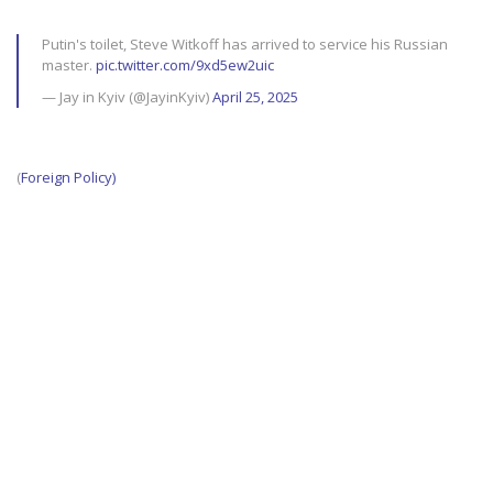
Putin's toilet, Steve Witkoff has arrived to service his Russian
master.
pic.twitter.com/9xd5ew2uic
— Jay in Kyiv (@JayinKyiv)
April 25, 2025
(
Foreign Policy)