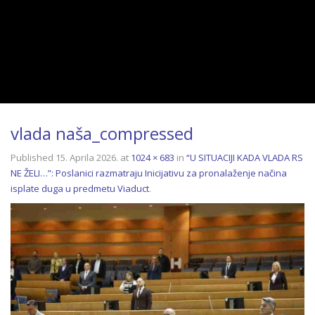
vlada naša_compressed
Published
15. Aprila 2026.
at
1024 × 683
in
“U SITUACIJI KADA VLADA RS
NE ŽELI…”: Poslanici razmatraju Inicijativu za pronalaženje načina
isplate duga u predmetu Viaduct
.