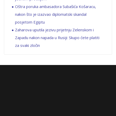
Oštra poruka ambasadora Subašića Košaracu,
nakon što je izazvao diplomatski skandal
posjetom Egiptu
Zaharova uputila jezivu prijetnju Zelenskom i
Zapadu nakon napada u Rusiji: Skupo ćete platiti
za svaki zločin