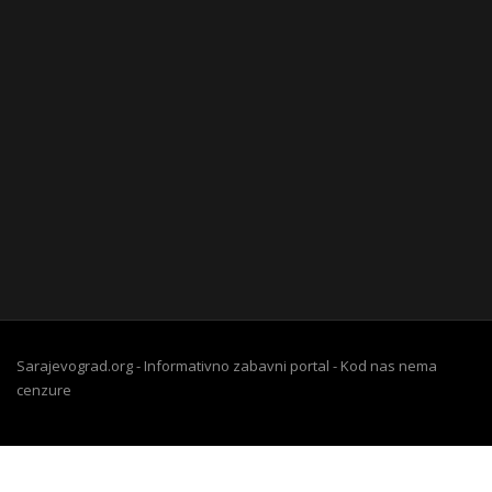
Sarajevograd.org - Informativno zabavni portal - Kod nas nema
cenzure