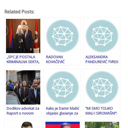
Related Posts:
„SPC JE POSTALA
RADOVAN
ALEKSANDRA
KRIMINALNA SEKTA,
KOVAČEVIĆ
PANDUREVIĆ TVRDI:
SLUŽI SAMO VUČIĆU
OTPUSTIO KOČNICE:
“Dodikov Ustav je
I TEBI…“: Burne
“Vukanović i ostali
12-martovska
reakcije nakon
vazali iz kinder
“kraljevska”
istupa Milorada
jajeta usamljeni
dikatatura!”
Dodika…
čekaju mrvice sa
sarajevskog stola”
Dodikov advokat za
Kako je Damir Mašić
“MI SMO TOLIKO
Raport o novom
objasio glasanje za
MALI I SIROMAŠNI”:
pozivu u Tužilaštvo
Zorana Krešića: On
Mirko Šarović
BiH: Neka predmet
je prošao sve jake i
odgovorio na
ustupe Tužilaštvu
rigorozne kontrole
pitanje šta bi on