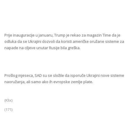
Prije inauguracije u januaru, Trump je rekao za magazin Time da je
odluka da se Ukrajini dozvoli da koristi američke oružane sisteme za
napade na ciljeve unutar Rusije bila greška.
Prošlog mjeseca, SAD su se složile da isporuče Ukrajini nove sisteme
naoružanja, ali samo ako ih evropske zemlje plate.
(Klix)
(171)