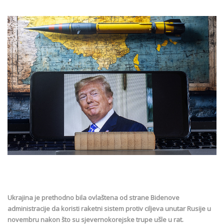
Ukrajina je prethodno bila ovlaštena od strane Bidenove
administracije da koristi raketni sistem protiv ciljeva unutar Rusije u
novembru nakon što su sjevernokorejske trupe ušle u rat.