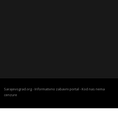
Sarajevograd.org - Informativno zabavni portal - Kod nas nema
cenzure