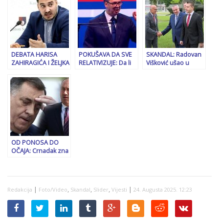
RS
etičkih i moralnih
savjetovao Miloradu
standarda SDA
Dodiku da uradi…
DEBATA HARISA
POKUŠAVA DA SVE
SKANDAL: Radovan
ZAHIRAGIĆA I ŽELJKA
RELATIVIZUJE: Da li
Višković ušao u
AVRAMOVIĆA:
se Vučić danas boji
kasarnu Kozara
“Dodik nam je
izbora, koliki mu je
uprkos Helezovoj
pomogao da
rejting?
naredbi da mu se
zabrani ulaz
OD PONOSA DO
OČAJA: Crnadak zna
šta moćne sile misle
o vlasti u RS-u
|
,
,
,
|
Redakcija
Foto/Video
Skandal
Slider
Vijesti
24. Augusta 2025. 12:23