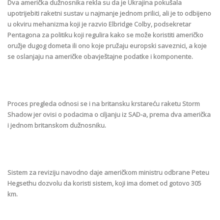
Dva američka dužnosnika rekla su da je Ukrajina pokušala
upotrijebiti raketni sustav u najmanje jednom prilici, ali je to odbijeno
u okviru mehanizma koji je razvio Elbridge Colby, podsekretar
Pentagona za politiku koji regulira kako se može koristiti američko
oružje dugog dometa ili ono koje pružaju europski saveznici, a koje
se oslanjaju na američke obavještajne podatke i komponente.
Proces pregleda odnosi se i na britansku krstareću raketu Storm
Shadow jer ovisi o podacima o ciljanju iz SAD-a, prema dva američka
i jednom britanskom dužnosniku.
Sistem za reviziju navodno daje američkom ministru odbrane Peteu
Hegsethu dozvolu da koristi sistem, koji ima domet od gotovo 305
km.