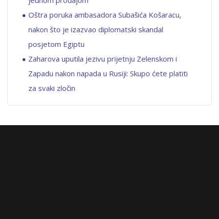
Oštra poruka ambasadora Subašića Košaracu,
nakon što je izazvao diplomatski skandal
posjetom Egiptu
Zaharova uputila jezivu prijetnju Zelenskom i
Zapadu nakon napada u Rusiji: Skupo ćete platiti
za svaki zločin