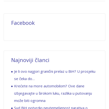
Facebook
Najnoviji članci
Je li ovo najgori granični prelaz u BiH? U prosjeku
se čeka do…
Krećete na more automobilom? Ove dane
izbjegavajte u širokom luku, razlika u putovanju
može biti ogromna
Sud BiH potvrdio neutemeljenost narativa o