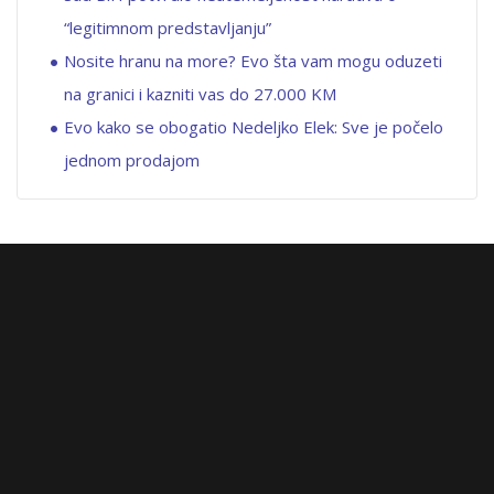
“legitimnom predstavljanju”
Nosite hranu na more? Evo šta vam mogu oduzeti
na granici i kazniti vas do 27.000 KM
Evo kako se obogatio Nedeljko Elek: Sve je počelo
jednom prodajom