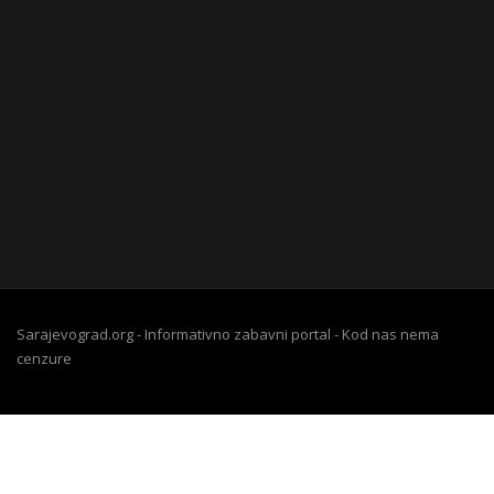
Sarajevograd.org - Informativno zabavni portal - Kod nas nema
cenzure