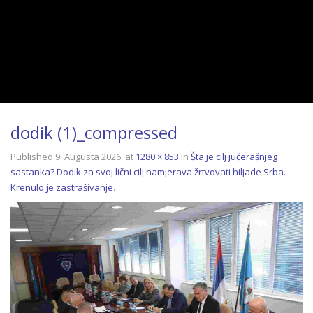
dodik (1)_compressed
Published
9. Augusta 2026.
at
1280 × 853
in
Šta je cilj jučerašnjeg
sastanka? Dodik za svoj lični cilj namjerava žrtvovati hiljade Srba.
Krenulo je zastrašivanje
.