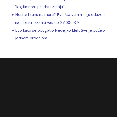
“legitimnom predstavljanju”
Nosite hranu na more? Evo šta vam mogu oduzeti
na granici i kazniti vas do 27.000 KM
Evo kako se obogatio Nedeljko Elek: Sve je počelo
jednom prodajom