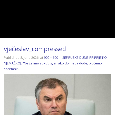
vječeslav_compressed
Published
8. Juna 2026.
at
900 × 600
in
ŠEF RUSKE DUME PRIPRIJETIO
NJEMAČKOJ: “Ne želimo sukob s, ali ako do njega dođe, bit ćemo
spremni”
.