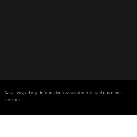
Sarajevograd.org - Informativno zabavni portal - Kod nas nema
cenzure