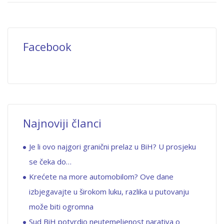
Facebook
Najnoviji članci
Je li ovo najgori granični prelaz u BiH? U prosjeku
se čeka do…
Krećete na more automobilom? Ove dane
izbjegavajte u širokom luku, razlika u putovanju
može biti ogromna
Sud BiH potvrdio neutemeljenost narativa o