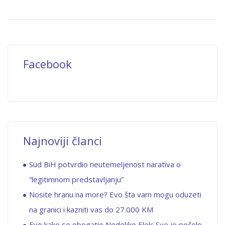
Facebook
Najnoviji članci
Sud BiH potvrdio neutemeljenost narativa o
“legitimnom predstavljanju”
Nosite hranu na more? Evo šta vam mogu oduzeti
na granici i kazniti vas do 27.000 KM
Evo kako se obogatio Nedeljko Elek: Sve je počelo