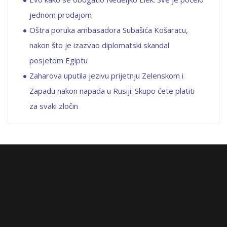
jednom prodajom
Oštra poruka ambasadora Subašića Košaracu,
nakon što je izazvao diplomatski skandal
posjetom Egiptu
Zaharova uputila jezivu prijetnju Zelenskom i
Zapadu nakon napada u Rusiji: Skupo ćete platiti
za svaki zločin