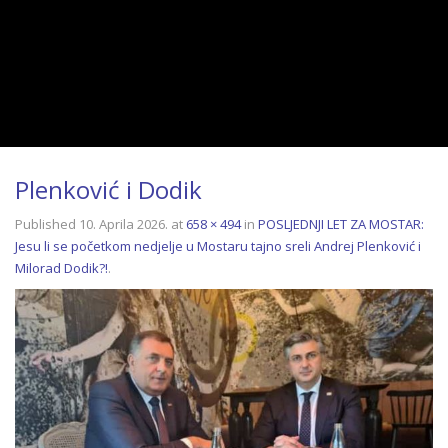
Plenković i Dodik
Published
10. Aprila 2026.
at
658 × 494
in
POSLJEDNJI LET ZA MOSTAR:
Jesu li se početkom nedjelje u Mostaru tajno sreli Andrej Plenković i
Milorad Dodik?!
.