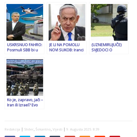
BiH: “Sami riješite
Ujedinjeni Arapski
DRUŠTVENIM
ovu krizu. Ne
Emirati naručili 20
MREŽAMA: “Lopovi
čekajte našu
oklopnih vozila iz…
ne mogu biti
pomoć!”
patriote,
zaustavljanje
kriminala u javnom
sektoru je vitalni
nacionalni interes…”
USKRSNUO FAHRO:
JE LI NA POMOLU
(UZNEMIRUJUČE)
Posrnuli SBB bi u
NOVI SUKOB: Iranci
SVJEDOCI O
koaliciju sa SDA, na
tvrde da imaju tajne
STRAŠNIM
vlast s neprijateljem
dokumente o
SCENAMA ISPRED
izraelskim
ŠKOLE U GRAZU:
nuklearnim
“Čuju se glasovi
postrojenjima
roditelja koji kažu –
Moj sin ide u ovu
školu, gdje je?”
Ko je, zapravo, jači –
Iran ili Izrael? Evo
šta kažu cifre…
|
,
,
|
Redakcija
Slider
Šokantno
Vijesti
9. Augusta 2025. 8:39