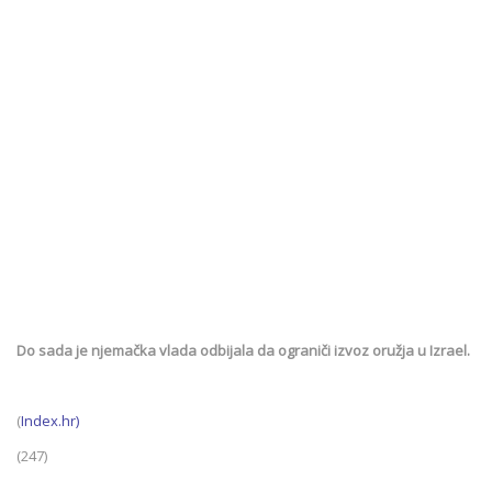
Do sada je njemačka vlada odbijala da ograniči izvoz oružja u Izrael.
(
Index.hr)
(247)