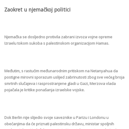
Zaokret u njemačkoj politici
Njemačka se dosljedno protivila zabrani izvoza vojne opreme
Izraelu tokom sukoba s palestinskom organizacijom Hamas.
Međutim, s rastućim međunarodnim pritiskom na Netanyahua da
postigne mirovni sporazum uslijed zabrinutosti zbog sve većeg broja
smrtnih slučajeva i rasprostranjene gladi u Gazi, Merzova vlada
pojačala je kritike ponašanja izraelske vojske.
Dok Berlin nije slijedio svoje saveznike u Parizu i Londonu u
obećanjima da će priznati palestinsku državu, ministar spoljnih