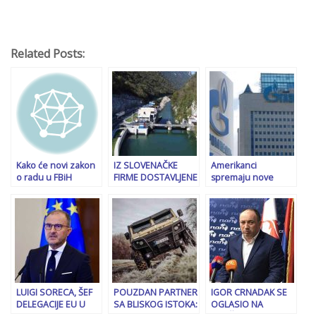
Related Posts:
Kako će novi zakon
IZ SLOVENAČKE
Amerikanci
o radu u FBiH
FIRME DOSTAVLJENE
spremaju nove
regulirati ugovore,
INFORMACIJE
sankcije protiv
odmor, rad
TUŽILAŠTVU BiH:
Rusije: Glavna meta
praznicima,
Dug Vlade RS-a
bi mogao biti…
prekovremeno,
prešao je iznos…
neradne dane…
LUIGI SORECA, ŠEF
POUZDAN PARTNER
IGOR CRNADAK SE
DELEGACIJE EU U
SA BLISKOG ISTOKA:
OGLASIO NA