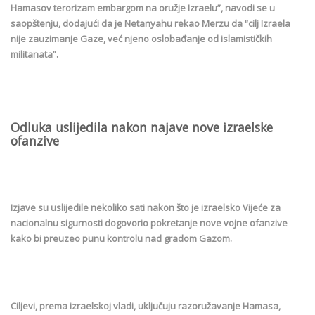
Hamasov terorizam embargom na oružje Izraelu”, navodi se u
saopštenju, dodajući da je Netanyahu rekao Merzu da “cilj Izraela
nije zauzimanje Gaze, već njeno oslobađanje od islamističkih
militanata”.
Odluka uslijedila nakon najave nove izraelske
ofanzive
Izjave su uslijedile nekoliko sati nakon što je izraelsko Vijeće za
nacionalnu sigurnosti dogovorio pokretanje nove vojne ofanzive
kako bi preuzeo punu kontrolu nad gradom Gazom.
Ciljevi, prema izraelskoj vladi, uključuju razoružavanje Hamasa,