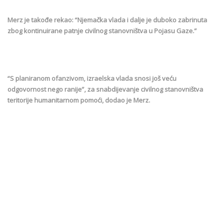
Merz je takođe rekao: “Njemačka vlada i dalje je duboko zabrinuta
zbog kontinuirane patnje civilnog stanovništva u Pojasu Gaze.”
“S planiranom ofanzivom, izraelska vlada snosi još veću
odgovornost nego ranije”, za snabdijevanje civilnog stanovništva
teritorije humanitarnom pomoći, dodao je Merz.