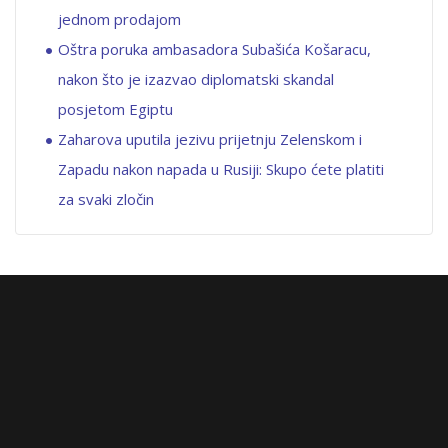
jednom prodajom
Oštra poruka ambasadora Subašića Košaracu,
nakon što je izazvao diplomatski skandal
posjetom Egiptu
Zaharova uputila jezivu prijetnju Zelenskom i
Zapadu nakon napada u Rusiji: Skupo ćete platiti
za svaki zločin