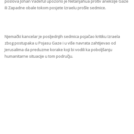
poslova Johan Vadeful upozorio je Netanjahua protiv aneksije Gaze
ili Zapadne obale tokom posjete Izraelu prošle sedmice.
Njemački kancelar je posljednjih sedmica pojačao kritiku Izraela
zbog postupaka u Pojasu Gaze i u više navrata zahtijevao od
Jerusalima da preduzme korake koji bi vodili ka poboljšanju
humanitarne situacije u tom području.