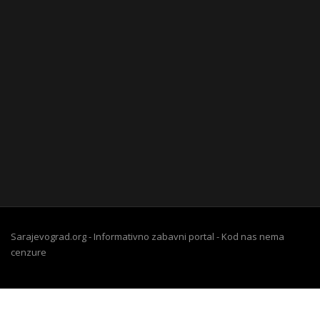
Sarajevograd.org - Informativno zabavni portal - Kod nas nema
cenzure