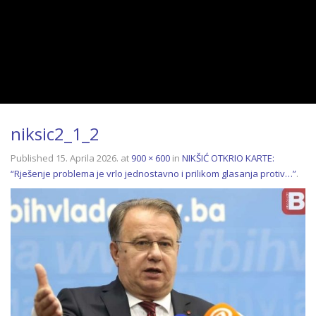
niksic2_1_2
Published
15. Aprila 2026.
at
900 × 600
in
NIKŠIĆ OTKRIO KARTE:
“Rješenje problema je vrlo jednostavno i prilikom glasanja protiv…”
.