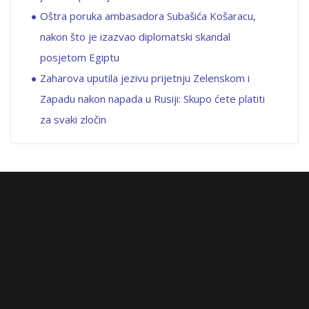
Oštra poruka ambasadora Subašića Košaracu,
nakon što je izazvao diplomatski skandal
posjetom Egiptu
Zaharova uputila jezivu prijetnju Zelenskom i
Zapadu nakon napada u Rusiji: Skupo ćete platiti
za svaki zločin