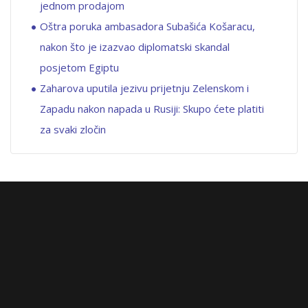
jednom prodajom
Oštra poruka ambasadora Subašića Košaracu,
nakon što je izazvao diplomatski skandal
posjetom Egiptu
Zaharova uputila jezivu prijetnju Zelenskom i
Zapadu nakon napada u Rusiji: Skupo ćete platiti
za svaki zločin