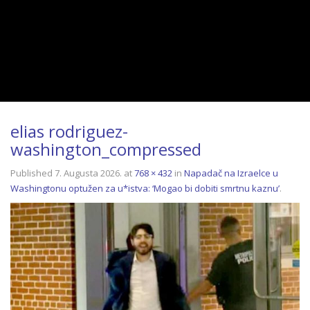
elias rodriguez-
washington_compressed
Published
7. Augusta 2026.
at
768 × 432
in
Napadač na Izraelce u
Washingtonu optužen za u*istva: ‘Mogao bi dobiti smrtnu kaznu’
.