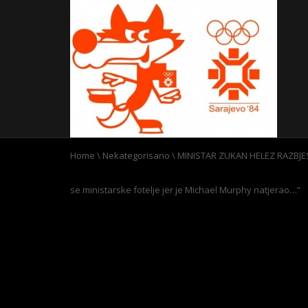
Home
\
Nekategorisano
\
MINISTAR ZUKAN HELEZ RAZBJE
se ministarske fotelje jer je Michael Murphy natjerao…”