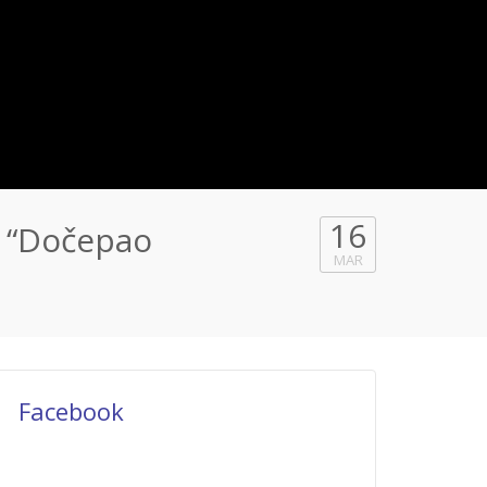
16
 “Dočepao
MAR
Facebook