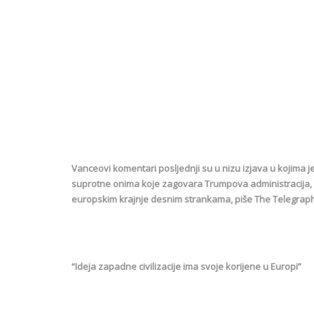
Vanceovi komentari posljednji su u nizu izjava u kojima j
suprotne onima koje zagovara Trumpova administracija, 
europskim krajnje desnim strankama, piše The Telegraph
“Ideja zapadne civilizacije ima svoje korijene u Europi”