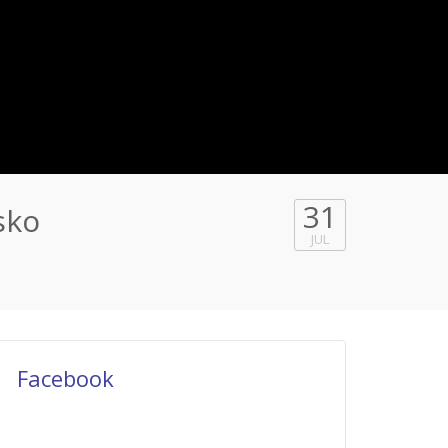
31
sko
JUL
Facebook