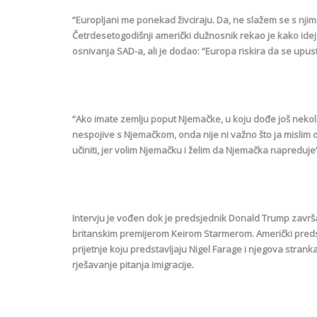
“Europljani me ponekad živciraju. Da, ne slažem se s nji
Četrdesetogodišnji američki dužnosnik rekao je kako ideja
osnivanja SAD-a, ali je dodao: “Europa riskira da se upust
“Ako imate zemlju poput Njemačke, u koju dođe još nekoli
nespojive s Njemačkom, onda nije ni važno što ja mislim 
učiniti, jer volim Njemačku i želim da Njemačka napreduje
Intervju je vođen dok je predsjednik Donald Trump zavr
britanskim premijerom Keirom Starmerom. Američki predsj
prijetnje koju predstavljaju Nigel Farage i njegova stra
rješavanje pitanja imigracije.