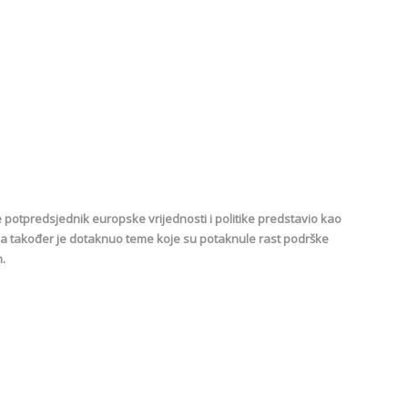
e potpredsjednik europske vrijednosti i politike predstavio kao
a također je dotaknuo teme koje su potaknule rast podrške
.