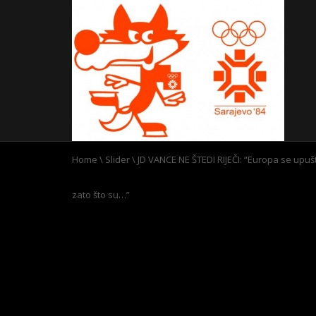
Home
\
Slider
\
JD VANCE NE ŠTEDI RIJEČI: “Europa se upušt
zato što su…”