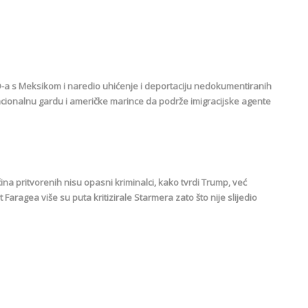
-a s Meksikom i naredio uhićenje i deportaciju nedokumentiranih
cionalnu gardu i američke marince da podrže imigracijske agente
ćina pritvorenih nisu opasni kriminalci, kako tvrdi Trump, već
t Faragea više su puta kritizirale Starmera zato što nije slijedio