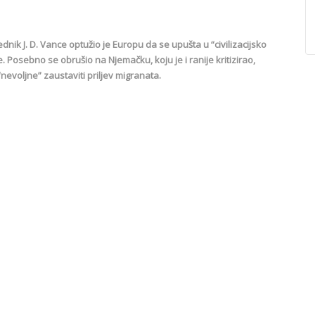
k J. D. Vance optužio je Europu da se upušta u “civilizacijsko
 Posebno se obrušio na Njemačku, koju je i ranije kritizirao,
evoljne” zaustaviti priljev migranata.