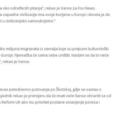
ma oko određenih pitanja”, rekao je Vance za Fox News.
 zapadne civilizacije ima svoje korijene u Europi i dovela je do
i u civilizacijsko samoubojstvo.”
ko milijuna imigranata iz zemalja koje su potpuno kulturološki
o Europi. Njemačka će sama sebe uništiti. Nadam se da to neće
”, rekao je Vance.
šavao petodnevno putovanje po Škotskoj, gdje se sastao s
ednik rekao je premijeru da će imati veće šanse obraniti se od
nka Reform UK ako mu prioritet postane smanjenje poreza i