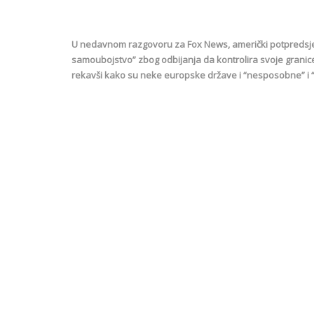
U nedavnom razgovoru za Fox News, američki potpredsjedni
samoubojstvo” zbog odbijanja da kontrolira svoje granice.
rekavši kako su neke europske države i “nesposobne” i “n