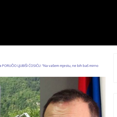
 PORUČIO LJUBIŠI ĆOSIĆU: “Na vašem mjestu, ne bih baš mirno