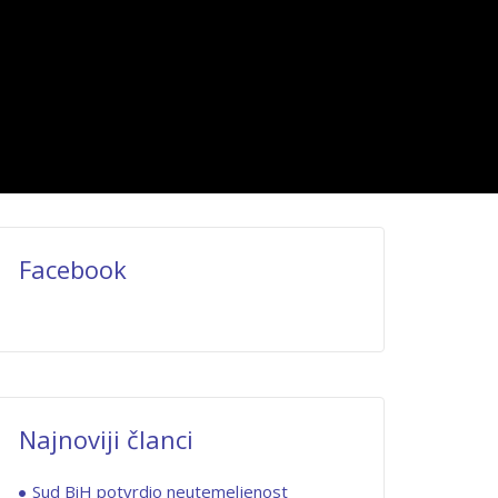
Facebook
Najnoviji članci
Sud BiH potvrdio neutemeljenost