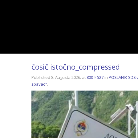
čosič istočno_compressed
Published
8. Augusta 2026.
at
800 × 527
in
POSLANIK SDS-a
spavao”
.