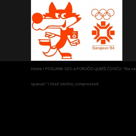
Home
\
POSLANIK SDS-a PORUČIO LJUBIŠI ĆOSIĆU: "Na vaš
spavao"
\
čosič istočno_compressed