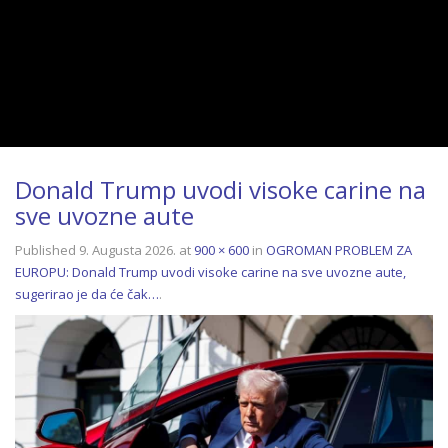
Donald Trump uvodi visoke carine na
sve uvozne aute
Published
9. Augusta 2026.
at
900 × 600
in
OGROMAN PROBLEM ZA
EUROPU: Donald Trump uvodi visoke carine na sve uvozne aute,
sugerirao je da će čak…
.