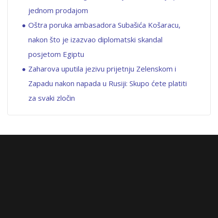
jednom prodajom
Oštra poruka ambasadora Subašića Košaracu,
nakon što je izazvao diplomatski skandal
posjetom Egiptu
Zaharova uputila jezivu prijetnju Zelenskom i
Zapadu nakon napada u Rusiji: Skupo ćete platiti
za svaki zločin