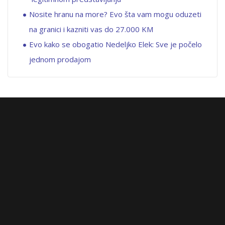
Nosite hranu na more? Evo šta vam mogu oduzeti
na granici i kazniti vas do 27.000 KM
Evo kako se obogatio Nedeljko Elek: Sve je počelo
jednom prodajom