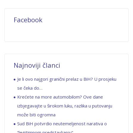
Facebook
Najnoviji članci
Je li ovo najgori granični prelaz u BiH? U prosjeku
se čeka do…
Krećete na more automobilom? Ove dane
izbjegavajte u širokom luku, razlika u putovanju
može biti ogromna
Sud BiH potvrdio neutemeljenost narativa o
“legitimnom predstavljanju”