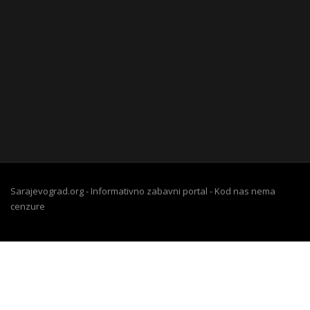
Sarajevograd.org - Informativno zabavni portal - Kod nas nema
cenzure