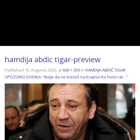
hamdija abdic tigar-preview
Published
10. Augusta 2026.
at
660 × 350
in
HAMDIJA ABDIĆ TIGAR
UPOZORIO DODIKA: “Bolje da ne krećeš na Krajinu! Ko hoće rat…”
.