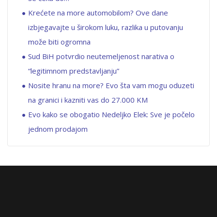
Krećete na more automobilom? Ove dane
izbjegavajte u širokom luku, razlika u putovanju
može biti ogromna
Sud BiH potvrdio neutemeljenost narativa o
“legitimnom predstavljanju”
Nosite hranu na more? Evo šta vam mogu oduzeti
na granici i kazniti vas do 27.000 KM
Evo kako se obogatio Nedeljko Elek: Sve je počelo
jednom prodajom