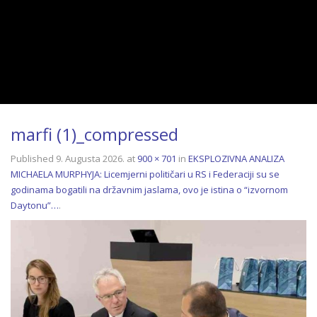
marfi (1)_compressed
Published
9. Augusta 2026.
at
900 × 701
in
EKSPLOZIVNA ANALIZA
MICHAELA MURPHYJA: Licemjerni političari u RS i Federaciji su se
godinama bogatili na državnim jaslama, ovo je istina o “izvornom
Daytonu”…
.