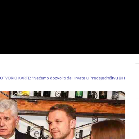
TVORIO KARTE: “Nećemo dozvoliti da Hrvate u Predsjedništvu BiH