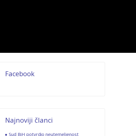
Facebook
Najnoviji članci
Sud BiH potvrdio neutemeljenost