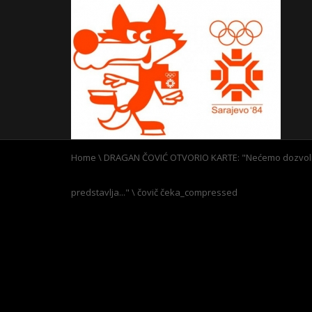
Home
\
DRAGAN ČOVIĆ OTVORIO KARTE: "Nećemo dozvoliti
predstavlja..."
\
čovič čeka_compressed