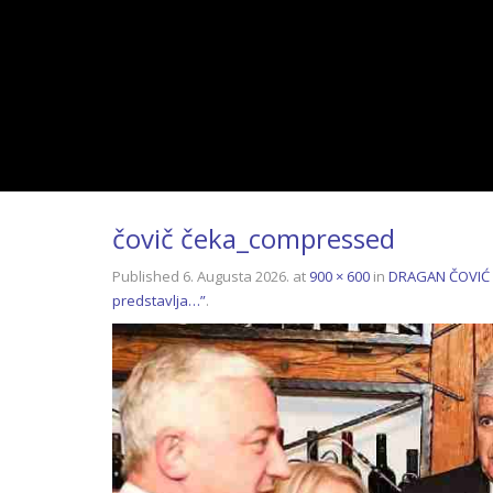
čovič čeka_compressed
Published
6. Augusta 2026.
at
900 × 600
in
DRAGAN ČOVIĆ O
predstavlja…”
.