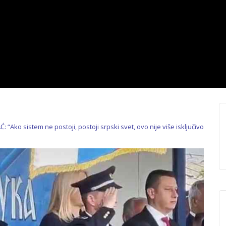
“Ako sistem ne postoji, postoji srpski svet, ovo nije više isključivo