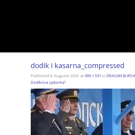
dodik i kasarna_compressed
Published
8. Augusta 2026.
at
900 × 591
in
DRAGAN BURSAĆ: 
Dodikova ujdurma”
.