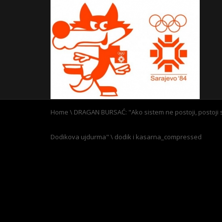
Home
\
DRAGAN BURSAĆ: "Ako sistem ne postoji, postoji srp
Dodikova ujdurma"
\
dodik i kasarna_compressed